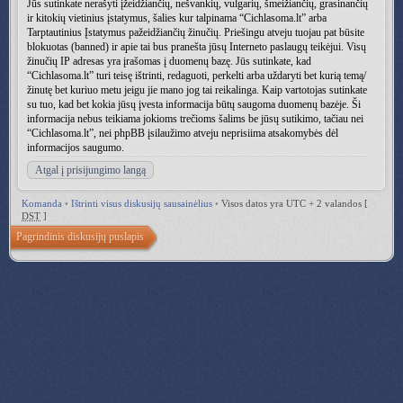
Jūs sutinkate nerašyti įžeidžiančių, nešvankių, vulgarių, šmeižiančių, grasinančių
ir kitokių vietinius įstatymus, šalies kur talpinama “Cichlasoma.lt” arba
Tarptautinius Įstatymus pažeidžiančių žinučių. Priešingu atveju tuojau pat būsite
blokuotas (banned) ir apie tai bus pranešta jūsų Interneto paslaugų teikėjui. Visų
žinučių IP adresas yra įrašomas į duomenų bazę. Jūs sutinkate, kad
“Cichlasoma.lt” turi teisę ištrinti, redaguoti, perkelti arba uždaryti bet kurią temą/
žinutę bet kuriuo metu jeigu jie mano jog tai reikalinga. Kaip vartotojas sutinkate
su tuo, kad bet kokia jūsų įvesta informacija būtų saugoma duomenų bazėje. Ši
informacija nebus teikiama jokioms trečioms šalims be jūsų sutikimo, tačiau nei
“Cichlasoma.lt”, nei phpBB įsilaužimo atveju neprisiima atsakomybės dėl
informacijos saugumo.
Atgal į prisijungimo langą
Komanda
•
Ištrinti visus diskusijų sausainėlius
•
Visos datos yra UTC + 2 valandos [
DST
]
Pagrindinis diskusijų puslapis