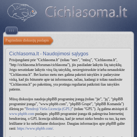
↓↓↓
Pagrindinis diskusijų puslapis
Cichlasoma.lt - Naudojimosi sąlygos
Prisijungdami prie “Cichlasoma.lt” (toliau “mes”, “mūsų”, “Cichlasoma.lt”,
“http://cichlasoma.lt/forumas/cichlasoma”), jūs pasižadate laikytis šių taisyklių.
Jeigu nesutinkate laikytis visų šių taisyklių, nesiregistruokite ir/arba nenaudokite
“Cichlasoma.lt”. Bet kuriuo metu mes galima pakeisti taisykles ir padarysime
viską, kad jūs būtumėte apie tai informuotas, tačiau, kadangi ir toliau naudosite
“Cichlasoma.lt” po pakeitimų, yra protinga reguliariai patikrinti šias taisykles
patiems.
Mūsų diskusijos naudoja phpBB programinę įrangą (toliau “jie”, “jų”, “phpBB
programinė įranga”, “www.phpbb.com”, “phpBB Grupė”, “phpBB Komanda”)
išleistą po “
Bendroji Vieša Licencija (GPL)
” (toliau “GPL”). Ją galima atsisiųsti iš
www.phpbb.com
puslapio. phpBB programinė įranga tik palengvina Internetinį
bendravimą, o GPL licencija užtikrina, kad jie neturi nieko bendro su tuo, ką mes
leidžiame ir ko neleidžiame diskusijose. Daugiau informacijos apie phpBB galite
rasti:
https://www.phpbb.com/
.