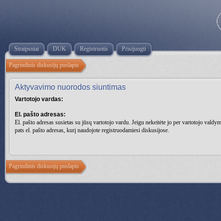
Straipsniai
DUK
Registruotis
Prisijungti
Pagrindinis diskusijų puslapis
Aktyvavimo nuorodos siuntimas
Vartotojo vardas:
El. pašto adresas:
El. pašto adresas susietas su jūsų vartotojo vardu. Jeigu nekeitėte jo per vartotojo valdymo
pats el. pašto adresas, kurį naudojote registruodamiesi diskusijose.
Pagrindinis diskusijų puslapis