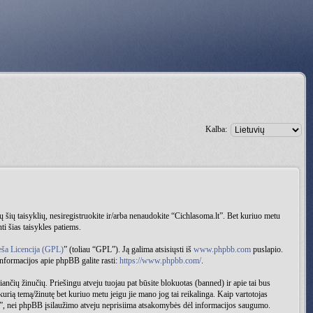
Kalba:
sų šių taisyklių, nesiregistruokite ir/arba nenaudokite “Cichlasoma.lt”. Bet kuriuo metu
ti šias taisykles patiems.
eša Licencija (GPL)
” (toliau “GPL”). Ją galima atsisiųsti iš
www.phpbb.com
puslapio.
informacijos apie phpBB galite rasti:
https://www.phpbb.com/
.
iančių žinučių. Priešingu atveju tuojau pat būsite blokuotas (banned) ir apie tai bus
 kurią temą/žinutę bet kuriuo metu jeigu jie mano jog tai reikalinga. Kaip vartotojas
lt”, nei phpBB įsilaužimo atveju neprisiima atsakomybės dėl informacijos saugumo.