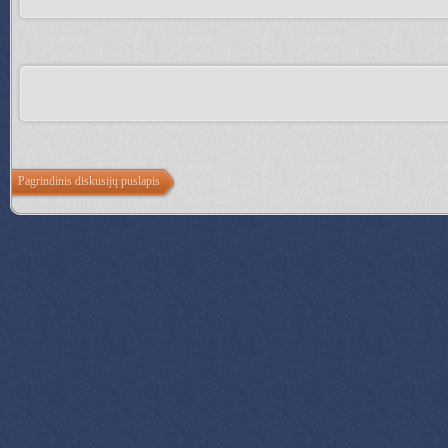
Pagrindinis diskusijų puslapis