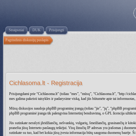
Straipsniai
DUK
Prisijungti
Pagrindinis diskusijų puslapis
Cichlasoma.lt - Registracija
Prisijungdami prie “Cichlasoma.lt” (toliau “mes”, “mūsų”, “Cichlasoma.lt”, “http://cichlas
mes galima pakeisti taisykles ir padarysime viską, kad jūs būtumėte apie tai informuotas, t
Mūsų diskusijos naudoja phpBB programinę įrangą (toliau “jie”, “jų”, “phpBB progr
phpBB programinė įranga tik palengvina Internetinį bendravimą, o GPL licencija užtikrina
Jūs sutinkate nerašyti įžeidžiančių, nešvankių, vulgarių, šmeižiančių, grasinančių ir kitok
pranešta jūsų Interneto paslaugų teikėjui. Visų žinučių IP adresas yra įrašomas į duomenų b
sutinkate su tuo, kad bet kokia jūsų įvesta informacija būtų saugoma duomenų bazėje. Ši