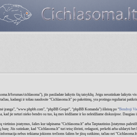
oma.lt/forumas/cichlasoma”), jūs pasižadate laikytis šių taisyklių. Jeigu nesutinkate laikytis vi
ačiau, kadangi ir toliau naudosite “Cichlasoma.lt” po pakeitimų, yra protinga reguliariai patikrin
aminė įranga”, “www.phpbb.com”, “phpBB Grupė”, “phpBB Komanda”) išleistą po “
Bendroji Vi
, kad jie neturi nieko bendro su tuo, ką mes leidžiame ir ko neleidžiame diskusijose. Daugiau 
ių vietinius įstatymus, šalies kur talpinama “Cichlasoma.lt” arba Tarptautinius Įstatymus pažeidž
azę. Jūs sutinkate, kad “Cichlasoma.lt” turi teisę ištrinti, redaguoti, perkelti arba uždaryti bet
 informacija nebus teikiama jokioms trečioms šalims be jūsų sutikimo, tačiau nei “Cichlasoma.