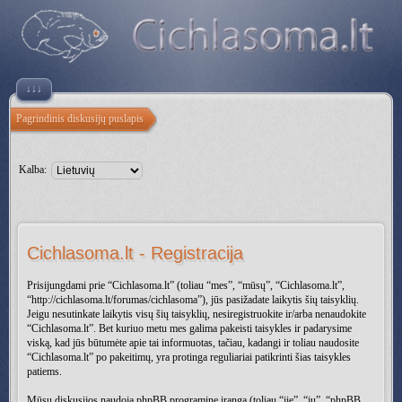
↓↓↓
Pagrindinis diskusijų puslapis
Kalba:
Cichlasoma.lt - Registracija
Prisijungdami prie “Cichlasoma.lt” (toliau “mes”, “mūsų”, “Cichlasoma.lt”,
“http://cichlasoma.lt/forumas/cichlasoma”), jūs pasižadate laikytis šių taisyklių.
Jeigu nesutinkate laikytis visų šių taisyklių, nesiregistruokite ir/arba nenaudokite
“Cichlasoma.lt”. Bet kuriuo metu mes galima pakeisti taisykles ir padarysime
viską, kad jūs būtumėte apie tai informuotas, tačiau, kadangi ir toliau naudosite
“Cichlasoma.lt” po pakeitimų, yra protinga reguliariai patikrinti šias taisykles
patiems.
Mūsų diskusijos naudoja phpBB programinę įrangą (toliau “jie”, “jų”, “phpBB