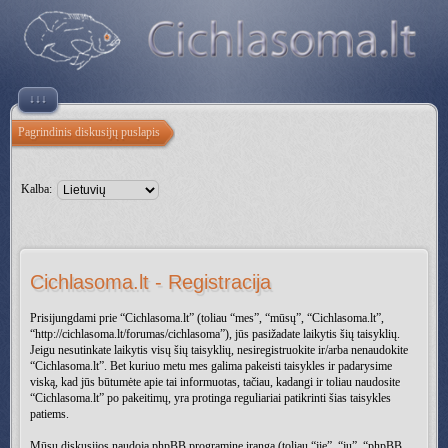
↓↓↓
Pagrindinis diskusijų puslapis
Kalba:
Cichlasoma.lt - Registracija
Prisijungdami prie “Cichlasoma.lt” (toliau “mes”, “mūsų”, “Cichlasoma.lt”,
“http://cichlasoma.lt/forumas/cichlasoma”), jūs pasižadate laikytis šių taisyklių.
Jeigu nesutinkate laikytis visų šių taisyklių, nesiregistruokite ir/arba nenaudokite
“Cichlasoma.lt”. Bet kuriuo metu mes galima pakeisti taisykles ir padarysime
viską, kad jūs būtumėte apie tai informuotas, tačiau, kadangi ir toliau naudosite
“Cichlasoma.lt” po pakeitimų, yra protinga reguliariai patikrinti šias taisykles
patiems.
Mūsų diskusijos naudoja phpBB programinę įrangą (toliau “jie”, “jų”, “phpBB