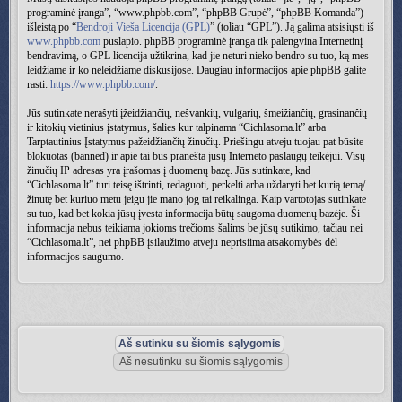
programinė įranga”, “www.phpbb.com”, “phpBB Grupė”, “phpBB Komanda”)
išleistą po “
Bendroji Vieša Licencija (GPL)
” (toliau “GPL”). Ją galima atsisiųsti iš
www.phpbb.com
puslapio. phpBB programinė įranga tik palengvina Internetinį
bendravimą, o GPL licencija užtikrina, kad jie neturi nieko bendro su tuo, ką mes
leidžiame ir ko neleidžiame diskusijose. Daugiau informacijos apie phpBB galite
rasti:
https://www.phpbb.com/
.
Jūs sutinkate nerašyti įžeidžiančių, nešvankių, vulgarių, šmeižiančių, grasinančių
ir kitokių vietinius įstatymus, šalies kur talpinama “Cichlasoma.lt” arba
Tarptautinius Įstatymus pažeidžiančių žinučių. Priešingu atveju tuojau pat būsite
blokuotas (banned) ir apie tai bus pranešta jūsų Interneto paslaugų teikėjui. Visų
žinučių IP adresas yra įrašomas į duomenų bazę. Jūs sutinkate, kad
“Cichlasoma.lt” turi teisę ištrinti, redaguoti, perkelti arba uždaryti bet kurią temą/
žinutę bet kuriuo metu jeigu jie mano jog tai reikalinga. Kaip vartotojas sutinkate
su tuo, kad bet kokia jūsų įvesta informacija būtų saugoma duomenų bazėje. Ši
informacija nebus teikiama jokioms trečioms šalims be jūsų sutikimo, tačiau nei
“Cichlasoma.lt”, nei phpBB įsilaužimo atveju neprisiima atsakomybės dėl
informacijos saugumo.