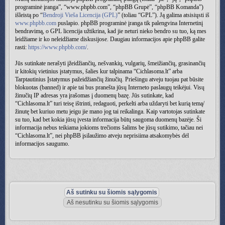
programinė įranga”, “www.phpbb.com”, “phpBB Grupė”, “phpBB Komanda”)
išleistą po “
Bendroji Vieša Licencija (GPL)
” (toliau “GPL”). Ją galima atsisiųsti iš
www.phpbb.com
puslapio. phpBB programinė įranga tik palengvina Internetinį
bendravimą, o GPL licencija užtikrina, kad jie neturi nieko bendro su tuo, ką mes
leidžiame ir ko neleidžiame diskusijose. Daugiau informacijos apie phpBB galite
rasti:
https://www.phpbb.com/
.
Jūs sutinkate nerašyti įžeidžiančių, nešvankių, vulgarių, šmeižiančių, grasinančių
ir kitokių vietinius įstatymus, šalies kur talpinama “Cichlasoma.lt” arba
Tarptautinius Įstatymus pažeidžiančių žinučių. Priešingu atveju tuojau pat būsite
blokuotas (banned) ir apie tai bus pranešta jūsų Interneto paslaugų teikėjui. Visų
žinučių IP adresas yra įrašomas į duomenų bazę. Jūs sutinkate, kad
“Cichlasoma.lt” turi teisę ištrinti, redaguoti, perkelti arba uždaryti bet kurią temą/
žinutę bet kuriuo metu jeigu jie mano jog tai reikalinga. Kaip vartotojas sutinkate
su tuo, kad bet kokia jūsų įvesta informacija būtų saugoma duomenų bazėje. Ši
informacija nebus teikiama jokioms trečioms šalims be jūsų sutikimo, tačiau nei
“Cichlasoma.lt”, nei phpBB įsilaužimo atveju neprisiima atsakomybės dėl
informacijos saugumo.