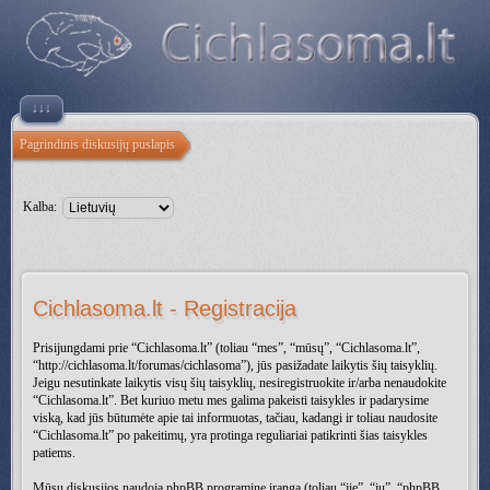
↓↓↓
Pagrindinis diskusijų puslapis
Kalba:
Cichlasoma.lt - Registracija
Prisijungdami prie “Cichlasoma.lt” (toliau “mes”, “mūsų”, “Cichlasoma.lt”,
“http://cichlasoma.lt/forumas/cichlasoma”), jūs pasižadate laikytis šių taisyklių.
Jeigu nesutinkate laikytis visų šių taisyklių, nesiregistruokite ir/arba nenaudokite
“Cichlasoma.lt”. Bet kuriuo metu mes galima pakeisti taisykles ir padarysime
viską, kad jūs būtumėte apie tai informuotas, tačiau, kadangi ir toliau naudosite
“Cichlasoma.lt” po pakeitimų, yra protinga reguliariai patikrinti šias taisykles
patiems.
Mūsų diskusijos naudoja phpBB programinę įrangą (toliau “jie”, “jų”, “phpBB