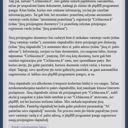
Taip pat, naršant “Cichlasoma.lt”, mes galime sukurti papildomus sausainėlius,
tačiau jie neaprašomi šiame dokumente, kadangi jis skirtas tik phpBB programinei
įrangai. Kitas būdas, kuriuo mes renkame informaciją, yra kai jūs siunčiate
informaciją patys. Tai gali būti, bet nesudaro: pranešimų rašymas anoniminio
vartotojo vardu (toliau “anoniminiai pranešimai”), registracija “Cichlasoma.lt”
(toliau “jūsų prisijungimo duomenys”) ir pranešimų rašymas prisijungus
registruotu vardu (toliau “jūsų pranešimai”).
Jūsų prisijungimo duomenys bus sudaryti bent iš unikalaus vartotojo vardo (toliau
“jūsų vartotojo vardas”), asmeninio slaptažodžio skirto prisijungti prie diskusijų
(toliau “jūsų slaptažodis”) ir asmeninio tikro el. pašto adreso (toliau “jūsų el. pašto
adresas”). Informacija, susijusi su šiais duomenimis, yra saugoma šalies, kurioje
talpinamas “Cichlasoma.lt”, įstatymų. Dėl visų kitų duomenų, kurie gali būti
surinkti registracijos prie “Cichlasoma.lt” metu, mes sprendžiame patys. Bet
kuriuo atveju, jūs galite pasirinkti, kuriuos duomenis rodyti viešai, o kuriuos
slėpti. Taipogi, savo aprašyme jūs turite galimybę pasirinkti, ar gauti automatiškai
sugeneruotus el. laiškus nuo phpBB programinės įrangos, ar ne.
Jūsų slaptažodis yra užkoduotas (vienpusio kodavimo būdu) ir yra saugus. Tačiau
nerekomenduojama naudoti to paties slaptažodžio, kurį naudojate kituose Interneto
puslapiuose. Jūsų slaptažodis skirtas tik prisijungimui prie “Cichlasoma.lt”, todėl
akylai jį saugokite ir jokiu būdu neteikite jo nei “Cichlasoma.lt” atstovams, nei
phpBB, nei bet kurioms trečioms šalims. Mes niekada neprašome jūsų
slaptažodžio. Pamirštą slaptažodį bet kada galite pasikeisti pasinaudoję “Aš
pamiršau savo slaptažodį” nuoroda. Šio proceso metu jūs būsite paprašytas įvesti
savo vartotojo vardą ir el. pašto adresą, ir phpBB programinė įranga sugeneruos
naują prisijungimo slaptažodį.
Atgal į prisijungimo langą