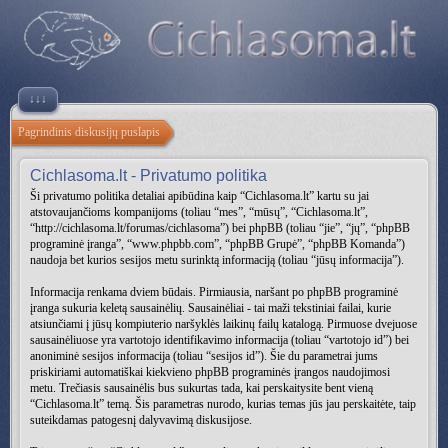
↓↓↓
Pagrindinis diskusijų puslapis
Cichlasoma.lt - Privatumo politika
Ši privatumo politika detaliai apibūdina kaip “Cichlasoma.lt” kartu su jai
atstovaujančioms kompanijoms (toliau “mes”, “mūsų”, “Cichlasoma.lt”,
“http://cichlasoma.lt/forumas/cichlasoma”) bei phpBB (toliau “jie”, “jų”, “phpBB
programinė įranga”, “www.phpbb.com”, “phpBB Grupė”, “phpBB Komanda”)
naudoja bet kurios sesijos metu surinktą informaciją (toliau “jūsų informacija”).
Informacija renkama dviem būdais. Pirmiausia, naršant po phpBB programinė
įranga sukuria keletą sausainėlių. Sausainėliai - tai maži tekstiniai failai, kurie
atsiunčiami į jūsų kompiuterio naršyklės laikinų failų katalogą. Pirmuose dvejuose
sausainėliuose yra vartotojo identifikavimo informacija (toliau “vartotojo id”) bei
anoniminė sesijos informacija (toliau “sesijos id”). Šie du parametrai jums
priskiriami automatiškai kiekvieno phpBB programinės įrangos naudojimosi
metu. Trečiasis sausainėlis bus sukurtas tada, kai perskaitysite bent vieną
“Cichlasoma.lt” temą. Šis parametras nurodo, kurias temas jūs jau perskaitėte, taip
suteikdamas patogesnį dalyvavimą diskusijose.