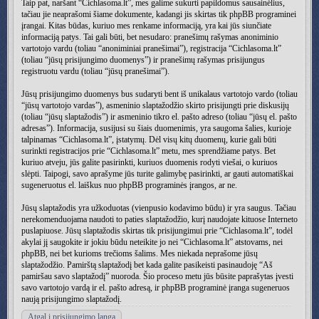
Taip pat, naršant “Cichlasoma.lt”, mes galime sukurti papildomus sausainėlius,
tačiau jie neaprašomi šiame dokumente, kadangi jis skirtas tik phpBB programinei
įrangai. Kitas būdas, kuriuo mes renkame informaciją, yra kai jūs siunčiate
informaciją patys. Tai gali būti, bet nesudaro: pranešimų rašymas anoniminio
vartotojo vardu (toliau “anoniminiai pranešimai”), registracija “Cichlasoma.lt”
(toliau “jūsų prisijungimo duomenys”) ir pranešimų rašymas prisijungus
registruotu vardu (toliau “jūsų pranešimai”).
Jūsų prisijungimo duomenys bus sudaryti bent iš unikalaus vartotojo vardo (toliau
“jūsų vartotojo vardas”), asmeninio slaptažodžio skirto prisijungti prie diskusijų
(toliau “jūsų slaptažodis”) ir asmeninio tikro el. pašto adreso (toliau “jūsų el. pašto
adresas”). Informacija, susijusi su šiais duomenimis, yra saugoma šalies, kurioje
talpinamas “Cichlasoma.lt”, įstatymų. Dėl visų kitų duomenų, kurie gali būti
surinkti registracijos prie “Cichlasoma.lt” metu, mes sprendžiame patys. Bet
kuriuo atveju, jūs galite pasirinkti, kuriuos duomenis rodyti viešai, o kuriuos
slėpti. Taipogi, savo aprašyme jūs turite galimybę pasirinkti, ar gauti automatiškai
sugeneruotus el. laiškus nuo phpBB programinės įrangos, ar ne.
Jūsų slaptažodis yra užkoduotas (vienpusio kodavimo būdu) ir yra saugus. Tačiau
nerekomenduojama naudoti to paties slaptažodžio, kurį naudojate kituose Interneto
puslapiuose. Jūsų slaptažodis skirtas tik prisijungimui prie “Cichlasoma.lt”, todėl
akylai jį saugokite ir jokiu būdu neteikite jo nei “Cichlasoma.lt” atstovams, nei
phpBB, nei bet kurioms trečioms šalims. Mes niekada neprašome jūsų
slaptažodžio. Pamirštą slaptažodį bet kada galite pasikeisti pasinaudoję “Aš
pamiršau savo slaptažodį” nuoroda. Šio proceso metu jūs būsite paprašytas įvesti
savo vartotojo vardą ir el. pašto adresą, ir phpBB programinė įranga sugeneruos
naują prisijungimo slaptažodį.
Atgal į prisijungimo langą