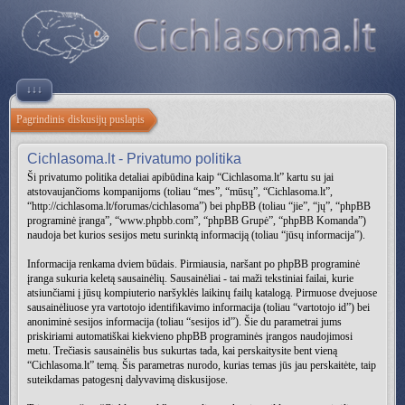
↓↓↓
Pagrindinis diskusijų puslapis
Cichlasoma.lt - Privatumo politika
Ši privatumo politika detaliai apibūdina kaip “Cichlasoma.lt” kartu su jai
atstovaujančioms kompanijoms (toliau “mes”, “mūsų”, “Cichlasoma.lt”,
“http://cichlasoma.lt/forumas/cichlasoma”) bei phpBB (toliau “jie”, “jų”, “phpBB
programinė įranga”, “www.phpbb.com”, “phpBB Grupė”, “phpBB Komanda”)
naudoja bet kurios sesijos metu surinktą informaciją (toliau “jūsų informacija”).
Informacija renkama dviem būdais. Pirmiausia, naršant po phpBB programinė
įranga sukuria keletą sausainėlių. Sausainėliai - tai maži tekstiniai failai, kurie
atsiunčiami į jūsų kompiuterio naršyklės laikinų failų katalogą. Pirmuose dvejuose
sausainėliuose yra vartotojo identifikavimo informacija (toliau “vartotojo id”) bei
anoniminė sesijos informacija (toliau “sesijos id”). Šie du parametrai jums
priskiriami automatiškai kiekvieno phpBB programinės įrangos naudojimosi
metu. Trečiasis sausainėlis bus sukurtas tada, kai perskaitysite bent vieną
“Cichlasoma.lt” temą. Šis parametras nurodo, kurias temas jūs jau perskaitėte, taip
suteikdamas patogesnį dalyvavimą diskusijose.