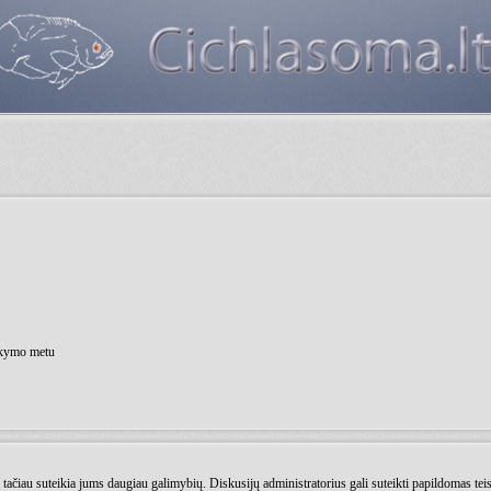
nkymo metu
as tačiau suteikia jums daugiau galimybių. Diskusijų administratorius gali suteikti papildomas te