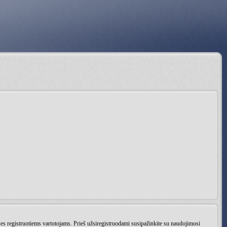
ises registruotiems vartotojams. Prieš užsiregistruodami susipažinkite su naudojimosi