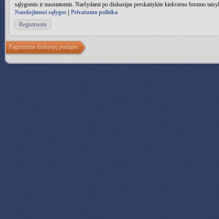
sąlygomis ir nuostatomis. Naršydami po diskusijas perskaitykite kiekvieno forumo taisy
Naudojimosi sąlygos
|
Privatumo politika
Registruotis
Pagrindinis diskusijų puslapis