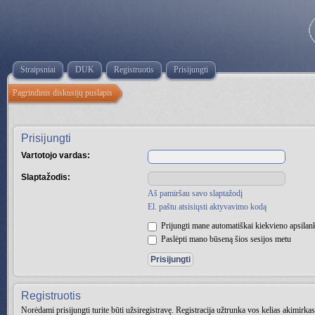
Straipsniai
DUK
Registruotis
Prisijungti
Pagrindinis diskusijų puslapis
Prisijungti
Vartotojo vardas:
Slaptažodis:
Aš pamiršau savo slaptažodį
El. paštu atsisiųsti aktyvavimo kodą
Prijungti mane automatiškai kiekvieno apsila
Paslėpti mano būseną šios sesijos metu
Registruotis
Norėdami prisijungti turite būti užsiregistravę. Registracija užtrunka vos kelias akimirk