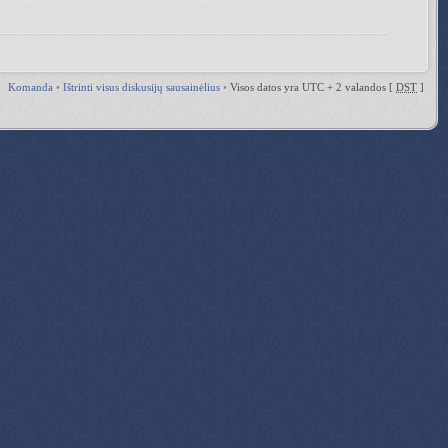
Komanda
•
Ištrinti visus diskusijų sausainėlius
•
Visos datos yra UTC + 2 valandos [
DST
]