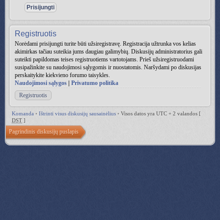
Registruotis
Norėdami prisijungti turite būti užsiregistravę. Registracija užtrunka vos kelias
akimirkas tačiau suteikia jums daugiau galimybių. Diskusijų administratorius gali
suteikti papildomas teises registruotiems vartotojams. Prieš užsiregistruodami
susipažinkite su naudojimosi sąlygomis ir nuostatomis. Naršydami po diskusijas
perskaitykite kiekvieno forumo taisykles.
Naudojimosi sąlygos
|
Privatumo politika
Registruotis
Komanda
•
Ištrinti visus diskusijų sausainėlius
•
Visos datos yra UTC + 2 valandos [
DST
]
Pagrindinis diskusijų puslapis