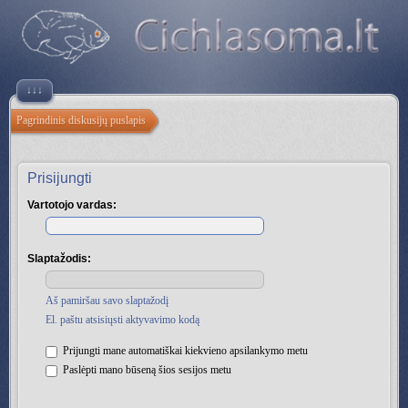
↓↓↓
Pagrindinis diskusijų puslapis
Prisijungti
Vartotojo vardas:
Slaptažodis:
Aš pamiršau savo slaptažodį
El. paštu atsisiųsti aktyvavimo kodą
Prijungti mane automatiškai kiekvieno apsilankymo metu
Paslėpti mano būseną šios sesijos metu