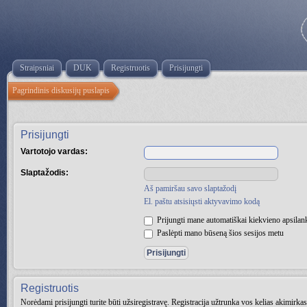
Straipsniai
DUK
Registruotis
Prisijungti
Pagrindinis diskusijų puslapis
Prisijungti
Vartotojo vardas:
Slaptažodis:
Aš pamiršau savo slaptažodį
El. paštu atsisiųsti aktyvavimo kodą
Prijungti mane automatiškai kiekvieno apsila
Paslėpti mano būseną šios sesijos metu
Registruotis
Norėdami prisijungti turite būti užsiregistravę. Registracija užtrunka vos kelias akimirk