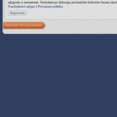
sąlygomis ir nuostatomis. Naršydami po diskusijas perskaitykite kiekvieno forumo taisy
Naudojimosi sąlygos
|
Privatumo politika
Registruotis
Pagrindinis diskusijų puslapis