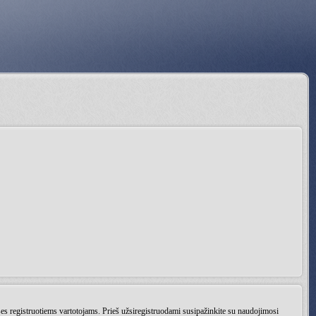
ises registruotiems vartotojams. Prieš užsiregistruodami susipažinkite su naudojimosi