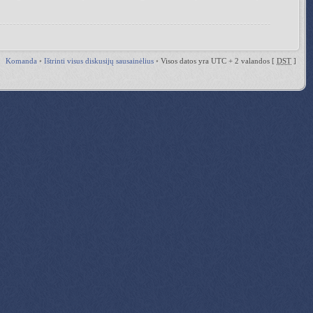
Komanda
•
Ištrinti visus diskusijų sausainėlius
•
Visos datos yra UTC + 2 valandos [
DST
]