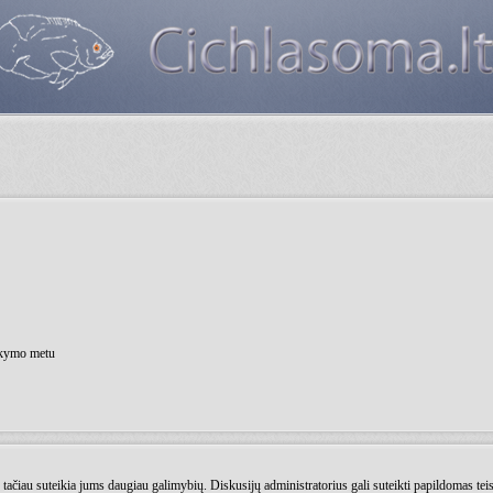
nkymo metu
as tačiau suteikia jums daugiau galimybių. Diskusijų administratorius gali suteikti papildomas te