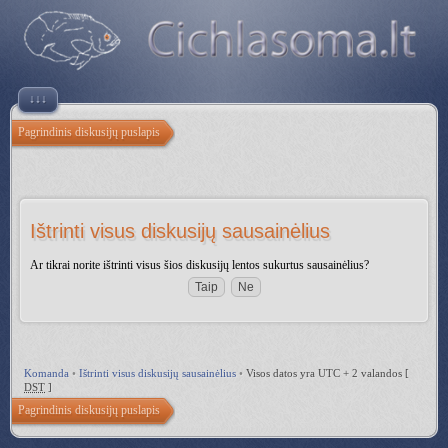
↓↓↓
Pagrindinis diskusijų puslapis
Ištrinti visus diskusijų sausainėlius
Ar tikrai norite ištrinti visus šios diskusijų lentos sukurtus sausainėlius?
Komanda
•
Ištrinti visus diskusijų sausainėlius
•
Visos datos yra UTC + 2 valandos [
DST
]
Pagrindinis diskusijų puslapis