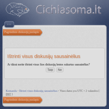
↓↓↓
Pagrindinis diskusijų puslapis
Ištrinti visus diskusijų sausainėlius
Ar tikrai norite ištrinti visus šios diskusijų lentos sukurtus sausainėlius?
Komanda
•
Ištrinti visus diskusijų sausainėlius
•
Visos datos yra UTC + 2 valandos [
DST
]
Pagrindinis diskusijų puslapis