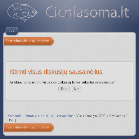
↓↓↓
Pagrindinis diskusijų puslapis
Ištrinti visus diskusijų sausainėlius
Ar tikrai norite ištrinti visus šios diskusijų lentos sukurtus sausainėlius?
Komanda
•
Ištrinti visus diskusijų sausainėlius
•
Visos datos yra UTC + 2 valandos [
DST
]
Pagrindinis diskusijų puslapis