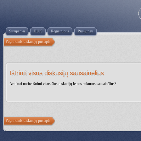
Straipsniai
DUK
Registruotis
Prisijungti
Pagrindinis diskusijų puslapis
Ištrinti visus diskusijų sausainėlius
Ar tikrai norite ištrinti visus šios diskusijų lentos sukurtus sausainėlius?
Pagrindinis diskusijų puslapis