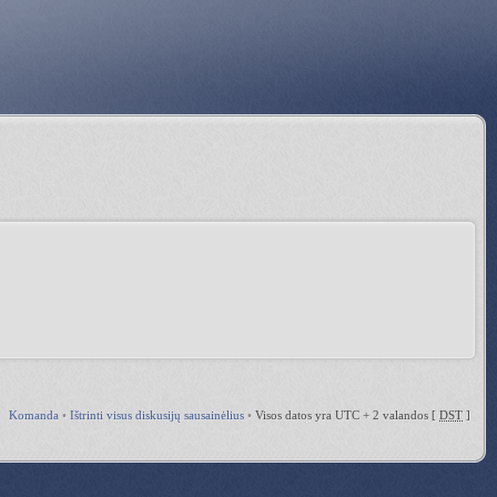
Komanda
•
Ištrinti visus diskusijų sausainėlius
•
Visos datos yra UTC + 2 valandos [
DST
]