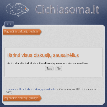
↓↓↓
Pagrindinis diskusijų puslapis
Ištrinti visus diskusijų sausainėlius
Ar tikrai norite ištrinti visus šios diskusijų lentos sukurtus sausainėlius?
Komanda
•
Ištrinti visus diskusijų sausainėlius
•
Visos datos yra UTC + 2 valandos [
DST
]
Pagrindinis diskusijų puslapis