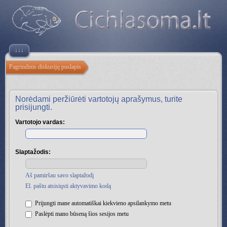
↓↓↓
Pagrindinis diskusijų puslapis
Norėdami peržiūrėti vartotojų aprašymus, turite
prisijungti.
Vartotojo vardas:
Slaptažodis:
Aš pamiršau savo slaptažodį
El. paštu atsisiųsti aktyvavimo kodą
Prijungti mane automatiškai kiekvieno apsilankymo metu
Paslėpti mano būseną šios sesijos metu