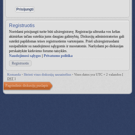
Registruotis
Norėdami prisijungti turite būti užsiregistravę. Registracija užtrunka vos kelias
akimirkas tačiau suteikia jums daugiau galimybių. Diskusijų administratorius gali
suteikti papildomas teises registruotiems vartotojams. Prieš užsiregistruodami
susipažinkite su naudojimosi sąlygomis ir nuostatomis. Naršydami po diskusijas
perskaitykite kiekvieno forumo taisykles.
Naudojimosi sąlygos
|
Privatumo politika
Registruotis
Komanda
•
Ištrinti visus diskusijų sausainėlius
•
Visos datos yra UTC + 2 valandos [
DST
]
Pagrindinis diskusijų puslapis