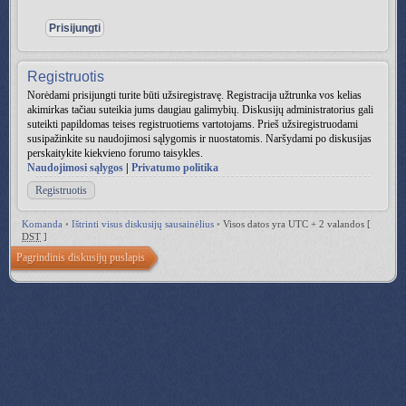
Registruotis
Norėdami prisijungti turite būti užsiregistravę. Registracija užtrunka vos kelias
akimirkas tačiau suteikia jums daugiau galimybių. Diskusijų administratorius gali
suteikti papildomas teises registruotiems vartotojams. Prieš užsiregistruodami
susipažinkite su naudojimosi sąlygomis ir nuostatomis. Naršydami po diskusijas
perskaitykite kiekvieno forumo taisykles.
Naudojimosi sąlygos
|
Privatumo politika
Registruotis
Komanda
•
Ištrinti visus diskusijų sausainėlius
•
Visos datos yra UTC + 2 valandos [
DST
]
Pagrindinis diskusijų puslapis