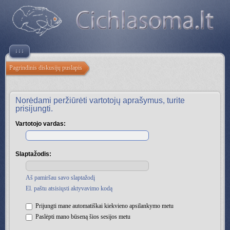
↓↓↓
Pagrindinis diskusijų puslapis
Norėdami peržiūrėti vartotojų aprašymus, turite
prisijungti.
Vartotojo vardas:
Slaptažodis:
Aš pamiršau savo slaptažodį
El. paštu atsisiųsti aktyvavimo kodą
Prijungti mane automatiškai kiekvieno apsilankymo metu
Paslėpti mano būseną šios sesijos metu