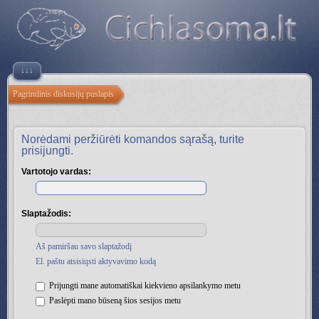
↓↓↓
Pagrindinis diskusijų puslapis
Norėdami peržiūrėti komandos sąrašą, turite
prisijungti.
Vartotojo vardas:
Slaptažodis:
Aš pamiršau savo slaptažodį
El. paštu atsisiųsti aktyvavimo kodą
Prijungti mane automatiškai kiekvieno apsilankymo metu
Paslėpti mano būseną šios sesijos metu