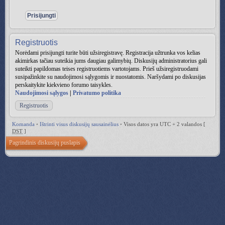
Registruotis
Norėdami prisijungti turite būti užsiregistravę. Registracija užtrunka vos kelias
akimirkas tačiau suteikia jums daugiau galimybių. Diskusijų administratorius gali
suteikti papildomas teises registruotiems vartotojams. Prieš užsiregistruodami
susipažinkite su naudojimosi sąlygomis ir nuostatomis. Naršydami po diskusijas
perskaitykite kiekvieno forumo taisykles.
Naudojimosi sąlygos
|
Privatumo politika
Registruotis
Komanda
•
Ištrinti visus diskusijų sausainėlius
•
Visos datos yra UTC + 2 valandos [
DST
]
Pagrindinis diskusijų puslapis