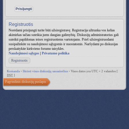
Registruotis
Norėdami prisijungti turite būti užsiregistravę. Registracija užtrunka vos kelias
akimirkas tačiau suteikia jums daugiau galimybių. Diskusijų administratorius gali
suteikti papildomas teises registruotiems vartotojams. Prieš užsiregistruodami
susipažinkite su naudojimosi sąlygomis ir nuostatomis. Naršydami po diskusijas
perskaitykite kiekvieno forumo taisykles.
Naudojimosi sąlygos
|
Privatumo politika
Registruotis
Komanda
•
Ištrinti visus diskusijų sausainėlius
•
Visos datos yra UTC + 2 valandos [
DST
]
Pagrindinis diskusijų puslapis