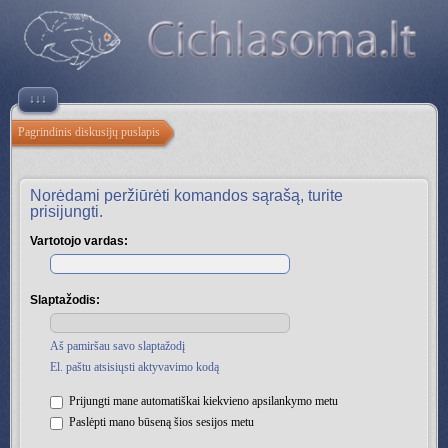
↓↓↓
Pagrindinis diskusijų puslapis
Norėdami peržiūrėti komandos sąrašą, turite
prisijungti.
Vartotojo vardas:
Slaptažodis:
Aš pamiršau savo slaptažodį
El. paštu atsisiųsti aktyvavimo kodą
Prijungti mane automatiškai kiekvieno apsilankymo metu
Paslėpti mano būseną šios sesijos metu