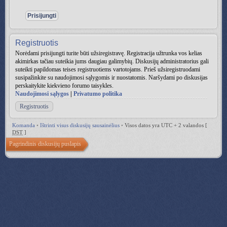
Registruotis
Norėdami prisijungti turite būti užsiregistravę. Registracija užtrunka vos kelias
akimirkas tačiau suteikia jums daugiau galimybių. Diskusijų administratorius gali
suteikti papildomas teises registruotiems vartotojams. Prieš užsiregistruodami
susipažinkite su naudojimosi sąlygomis ir nuostatomis. Naršydami po diskusijas
perskaitykite kiekvieno forumo taisykles.
Naudojimosi sąlygos
|
Privatumo politika
Registruotis
Komanda
•
Ištrinti visus diskusijų sausainėlius
•
Visos datos yra UTC + 2 valandos [
DST
]
Pagrindinis diskusijų puslapis