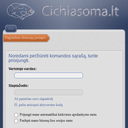
↓↓↓
Pagrindinis diskusijų puslapis
Norėdami peržiūrėti komandos sąrašą, turite
prisijungti.
Vartotojo vardas:
Slaptažodis:
Aš pamiršau savo slaptažodį
El. paštu atsisiųsti aktyvavimo kodą
Prijungti mane automatiškai kiekvieno apsilankymo metu
Paslėpti mano būseną šios sesijos metu