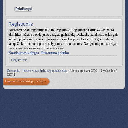
Registruotis
Norėdami prisijungti turite būti užsiregistravę. Registracija užtrunka vos kelias
akimirkas tačiau suteikia jums daugiau galimybių. Diskusijų administratorius gali
suteikti papildomas teises registruotiems vartotojams. Prieš užsiregistruodami
susipažinkite su naudojimosi sąlygomis ir nuostatomis. Naršydami po diskusijas
perskaitykite kiekvieno forumo taisykles.
Naudojimosi sąlygos
|
Privatumo politika
Registruotis
Komanda
•
Ištrinti visus diskusijų sausainėlius
•
Visos datos yra UTC + 2 valandos [
DST
]
Pagrindinis diskusijų puslapis