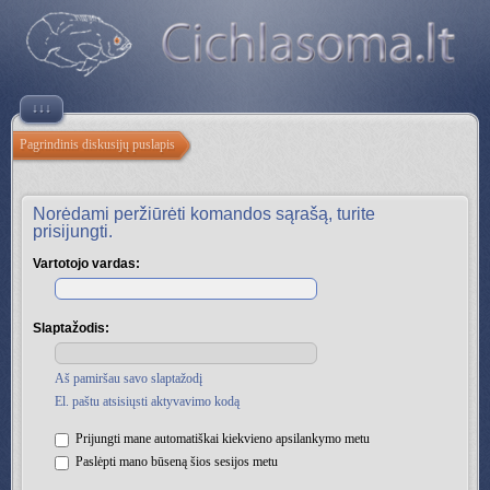
↓↓↓
Pagrindinis diskusijų puslapis
Norėdami peržiūrėti komandos sąrašą, turite
prisijungti.
Vartotojo vardas:
Slaptažodis:
Aš pamiršau savo slaptažodį
El. paštu atsisiųsti aktyvavimo kodą
Prijungti mane automatiškai kiekvieno apsilankymo metu
Paslėpti mano būseną šios sesijos metu