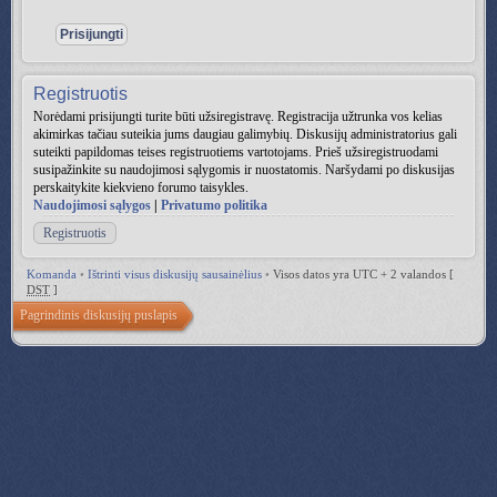
Registruotis
Norėdami prisijungti turite būti užsiregistravę. Registracija užtrunka vos kelias
akimirkas tačiau suteikia jums daugiau galimybių. Diskusijų administratorius gali
suteikti papildomas teises registruotiems vartotojams. Prieš užsiregistruodami
susipažinkite su naudojimosi sąlygomis ir nuostatomis. Naršydami po diskusijas
perskaitykite kiekvieno forumo taisykles.
Naudojimosi sąlygos
|
Privatumo politika
Registruotis
Komanda
•
Ištrinti visus diskusijų sausainėlius
•
Visos datos yra UTC + 2 valandos [
DST
]
Pagrindinis diskusijų puslapis