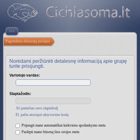
↓↓↓
Pagrindinis diskusijų puslapis
Norėdami peržiūrėti detalesnę informaciją apie grupę
turite prisijungti.
Vartotojo vardas:
Slaptažodis:
Aš pamiršau savo slaptažodį
El. paštu atsisiųsti aktyvavimo kodą
Prijungti mane automatiškai kiekvieno apsilankymo metu
Paslėpti mano būseną šios sesijos metu