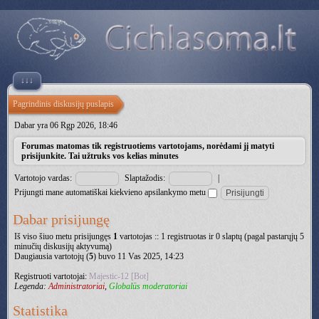
↓↓↓
Pagrindinis diskusijų puslapis
Dabar yra 06 Rgp 2026, 18:46
Forumas matomas tik registruotiems vartotojams, norėdami jį matyti
prisijunkite. Tai užtruks vos kelias minutes
Vartotojo vardas:
Slaptažodis:
|
Prijungti mane automatiškai kiekvieno apsilankymo metu
Dabar prisijungę
Iš viso šiuo metu prisijungęs
1
vartotojas :: 1 registruotas ir 0 slaptų (pagal pastarųjų 5
minučių diskusijų aktyvumą)
Daugiausia vartotojų (
5
) buvo 11 Vas 2025, 14:23
Registruoti vartotojai:
Majestic-12 [Bot]
Legenda:
Administratoriai
,
Globalūs moderatoriai
Statistika