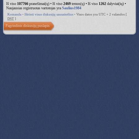
Iš viso
107766
pranešimai(ų) • Iš viso
2469
temos(ų) • Iš viso
1262
dalyviai(ių) •
Naujausias registruotas vartotojas yra
Saulius1984
Komanda
•
Ištrinti visus diskusijų sausainėlius
•
Visos datos yra UTC + 2 valandos [
DST
]
Pagrindinis diskusijų puslapis