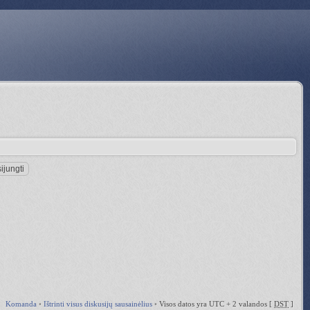
Komanda
•
Ištrinti visus diskusijų sausainėlius
•
Visos datos yra UTC + 2 valandos [
DST
]