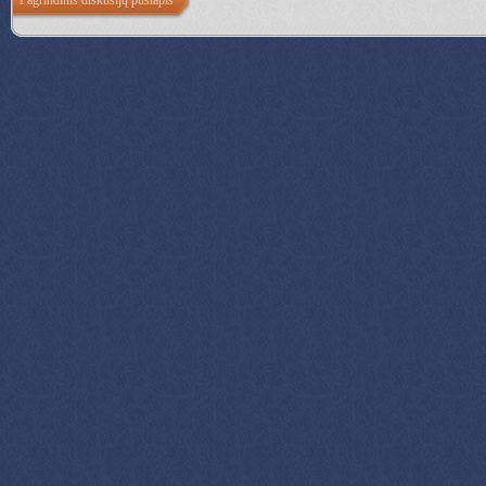
Pagrindinis diskusijų puslapis