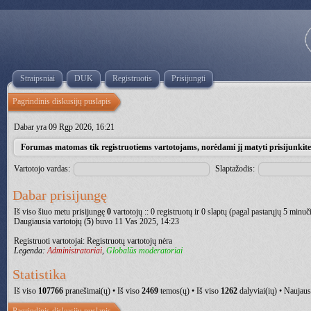
Straipsniai
DUK
Registruotis
Prisijungti
Pagrindinis diskusijų puslapis
Dabar yra 09 Rgp 2026, 16:21
Forumas matomas tik registruotiems vartotojams, norėdami jį matyti prisijunkite.
Vartotojo vardas:
Slaptažodis:
Dabar prisijungę
Iš viso šiuo metu prisijungę
0
vartotojų :: 0 registruotų ir 0 slaptų (pagal pastarųjų 5 minu
Daugiausia vartotojų (
5
) buvo 11 Vas 2025, 14:23
Registruoti vartotojai: Registruotų vartotojų nėra
Legenda:
Administratoriai
,
Globalūs moderatoriai
Statistika
Iš viso
107766
pranešimai(ų) • Iš viso
2469
temos(ų) • Iš viso
1262
dalyviai(ių) • Naujaus