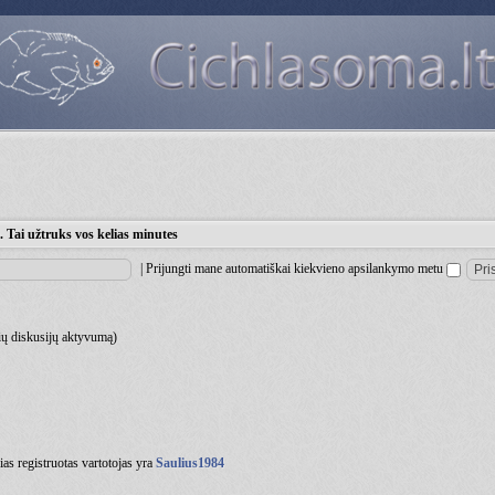
 Tai užtruks vos kelias minutes
|
Prijungti mane automatiškai kiekvieno apsilankymo metu
čių diskusijų aktyvumą)
ias registruotas vartotojas yra
Saulius1984