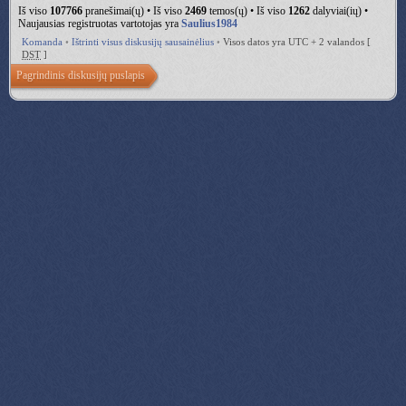
Iš viso
107766
pranešimai(ų) • Iš viso
2469
temos(ų) • Iš viso
1262
dalyviai(ių) •
Naujausias registruotas vartotojas yra
Saulius1984
Komanda
•
Ištrinti visus diskusijų sausainėlius
•
Visos datos yra UTC + 2 valandos [
DST
]
Pagrindinis diskusijų puslapis