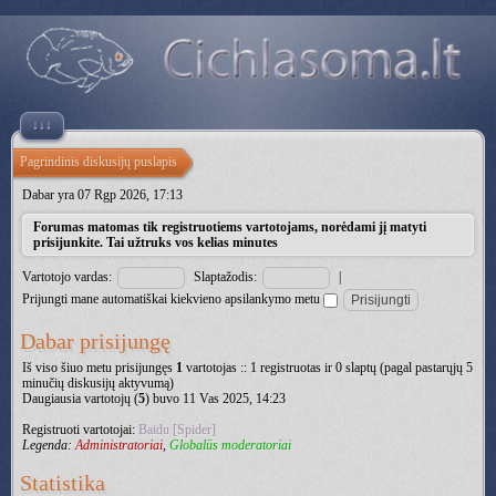
↓↓↓
Pagrindinis diskusijų puslapis
Dabar yra 07 Rgp 2026, 17:13
Forumas matomas tik registruotiems vartotojams, norėdami jį matyti
prisijunkite. Tai užtruks vos kelias minutes
Vartotojo vardas:
Slaptažodis:
|
Prijungti mane automatiškai kiekvieno apsilankymo metu
Dabar prisijungę
Iš viso šiuo metu prisijungęs
1
vartotojas :: 1 registruotas ir 0 slaptų (pagal pastarųjų 5
minučių diskusijų aktyvumą)
Daugiausia vartotojų (
5
) buvo 11 Vas 2025, 14:23
Registruoti vartotojai:
Baidu [Spider]
Legenda:
Administratoriai
,
Globalūs moderatoriai
Statistika