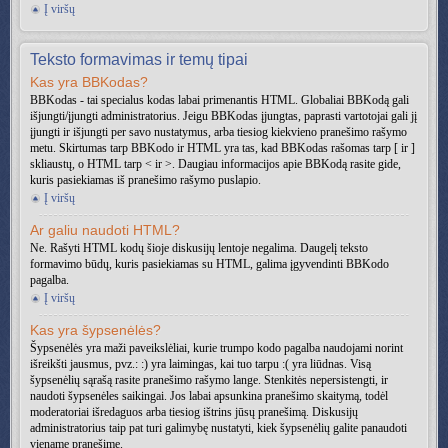
Į viršų
Teksto formavimas ir temų tipai
Kas yra BBKodas?
BBKodas - tai specialus kodas labai primenantis HTML. Globaliai BBKodą gali
išjungti/įjungti administratorius. Jeigu BBKodas įjungtas, paprasti vartotojai gali jį
įjungti ir išjungti per savo nustatymus, arba tiesiog kiekvieno pranešimo rašymo
metu. Skirtumas tarp BBKodo ir HTML yra tas, kad BBKodas rašomas tarp [ ir ]
skliaustų, o HTML tarp < ir >. Daugiau informacijos apie BBKodą rasite gide,
kuris pasiekiamas iš pranešimo rašymo puslapio.
Į viršų
Ar galiu naudoti HTML?
Ne. Rašyti HTML kodų šioje diskusijų lentoje negalima. Daugelį teksto
formavimo būdų, kuris pasiekiamas su HTML, galima įgyvendinti BBKodo
pagalba.
Į viršų
Kas yra šypsenėlės?
Šypsenėlės yra maži paveikslėliai, kurie trumpo kodo pagalba naudojami norint
išreikšti jausmus, pvz.: :) yra laimingas, kai tuo tarpu :( yra liūdnas. Visą
šypsenėlių sąrašą rasite pranešimo rašymo lange. Stenkitės nepersistengti, ir
naudoti šypsenėles saikingai. Jos labai apsunkina pranešimo skaitymą, todėl
moderatoriai išredaguos arba tiesiog ištrins jūsų pranešimą. Diskusijų
administratorius taip pat turi galimybę nustatyti, kiek šypsenėlių galite panaudoti
viename pranešime.