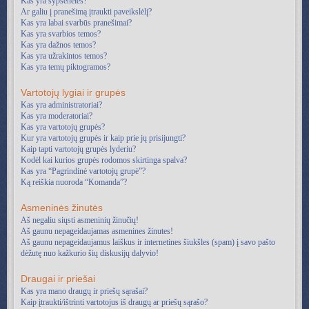
Kas yra šypsenėlės?
Ar galiu į pranešimą įtraukti paveikslėlį?
Kas yra labai svarbūs pranešimai?
Kas yra svarbios temos?
Kas yra dažnos temos?
Kas yra užrakintos temos?
Kas yra temų piktogramos?
Vartotojų lygiai ir grupės
Kas yra administratoriai?
Kas yra moderatoriai?
Kas yra vartotojų grupės?
Kur yra vartotojų grupės ir kaip prie jų prisijungti?
Kaip tapti vartotojų grupės lyderiu?
Kodėl kai kurios grupės rodomos skirtinga spalva?
Kas yra “Pagrindinė vartotojų grupė”?
Ką reiškia nuoroda “Komanda”?
Asmeninės žinutės
Aš negaliu siųsti asmeninių žinučių!
Aš gaunu nepageidaujamas asmenines žinutes!
Aš gaunu nepageidaujamus laiškus ir internetines šiukšles (spam) į savo pašto
dėžutę nuo kažkurio šių diskusijų dalyvio!
Draugai ir priešai
Kas yra mano draugų ir priešų sąrašai?
Kaip įtraukti/ištrinti vartotojus iš draugų ar priešų sąrašo?