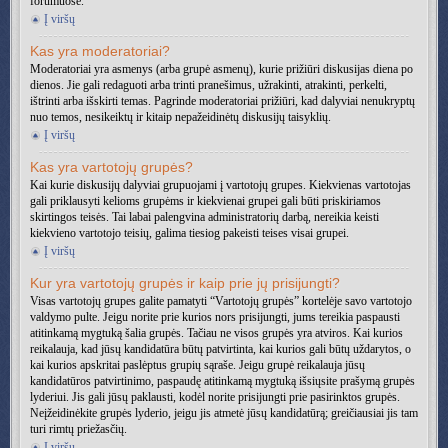
forumuose.
Į viršų
Kas yra moderatoriai?
Moderatoriai yra asmenys (arba grupė asmenų), kurie prižiūri diskusijas diena po
dienos. Jie gali redaguoti arba trinti pranešimus, užrakinti, atrakinti, perkelti,
ištrinti arba išskirti temas. Pagrinde moderatoriai prižiūri, kad dalyviai nenukryptų
nuo temos, nesikeiktų ir kitaip nepažeidinėtų diskusijų taisyklių.
Į viršų
Kas yra vartotojų grupės?
Kai kurie diskusijų dalyviai grupuojami į vartotojų grupes. Kiekvienas vartotojas
gali priklausyti kelioms grupėms ir kiekvienai grupei gali būti priskiriamos
skirtingos teisės. Tai labai palengvina administratorių darbą, nereikia keisti
kiekvieno vartotojo teisių, galima tiesiog pakeisti teises visai grupei.
Į viršų
Kur yra vartotojų grupės ir kaip prie jų prisijungti?
Visas vartotojų grupes galite pamatyti “Vartotojų grupės” kortelėje savo vartotojo
valdymo pulte. Jeigu norite prie kurios nors prisijungti, jums tereikia paspausti
atitinkamą mygtuką šalia grupės. Tačiau ne visos grupės yra atviros. Kai kurios
reikalauja, kad jūsų kandidatūra būtų patvirtinta, kai kurios gali būtų uždarytos, o
kai kurios apskritai paslėptus grupių sąraše. Jeigu grupė reikalauja jūsų
kandidatūros patvirtinimo, paspaudę atitinkamą mygtuką išsiųsite prašymą grupės
lyderiui. Jis gali jūsų paklausti, kodėl norite prisijungti prie pasirinktos grupės.
Neįžeidinėkite grupės lyderio, jeigu jis atmetė jūsų kandidatūrą; greičiausiai jis tam
turi rimtų priežasčių.
Į viršų