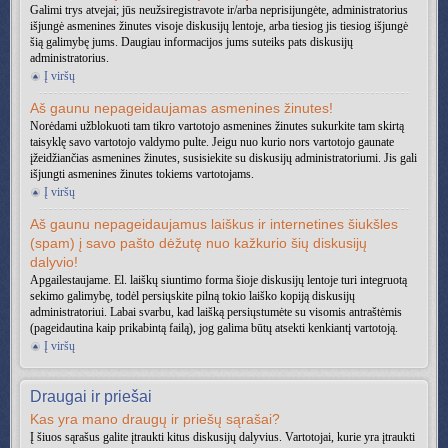
Galimi trys atvejai; jūs neužsiregistravote ir/arba neprisijungėte, administratorius
išjungė asmenines žinutes visoje diskusijų lentoje, arba tiesiog jis tiesiog išjungė
šią galimybę jums. Daugiau informacijos jums suteiks pats diskusijų
administratorius.
Į viršų
Aš gaunu nepageidaujamas asmenines žinutes!
Norėdami užblokuoti tam tikro vartotojo asmenines žinutes sukurkite tam skirtą
taisyklę savo vartotojo valdymo pulte. Jeigu nuo kurio nors vartotojo gaunate
įžeidžiančias asmenines žinutes, susisiekite su diskusijų administratoriumi. Jis gali
išjungti asmenines žinutes tokiems vartotojams.
Į viršų
Aš gaunu nepageidaujamus laiškus ir internetines šiukšles
(spam) į savo pašto dėžutę nuo kažkurio šių diskusijų
dalyvio!
Apgailestaujame. El. laiškų siuntimo forma šioje diskusijų lentoje turi integruotą
sekimo galimybę, todėl persiųskite pilną tokio laiško kopiją diskusijų
administratoriui. Labai svarbu, kad laišką persiųstumėte su visomis antraštėmis
(pageidautina kaip prikabintą failą), jog galima būtų atsekti kenkiantį vartotoją.
Į viršų
Draugai ir priešai
Kas yra mano draugų ir priešų sąrašai?
Į šiuos sąrašus galite įtraukti kitus diskusijų dalyvius. Vartotojai, kurie yra įtraukti