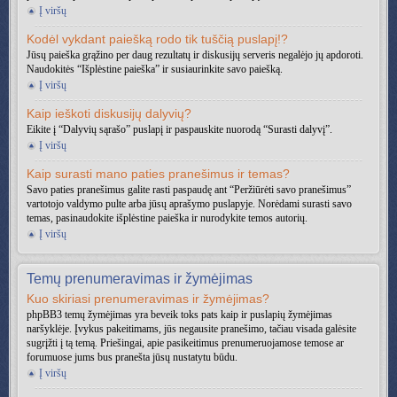
Į viršų
Kodėl vykdant paiešką rodo tik tuščią puslapį!?
Jūsų paieška grąžino per daug rezultatų ir diskusijų serveris negalėjo jų apdoroti.
Naudokitės “Išplėstine paieška” ir susiaurinkite savo paiešką.
Į viršų
Kaip ieškoti diskusijų dalyvių?
Eikite į “Dalyvių sąrašo” puslapį ir paspauskite nuorodą “Surasti dalyvį”.
Į viršų
Kaip surasti mano paties pranešimus ir temas?
Savo paties pranešimus galite rasti paspaudę ant “Peržiūrėti savo pranešimus”
vartotojo valdymo pulte arba jūsų aprašymo puslapyje. Norėdami surasti savo
temas, pasinaudokite išplėstine paieška ir nurodykite temos autorių.
Į viršų
Temų prenumeravimas ir žymėjimas
Kuo skiriasi prenumeravimas ir žymėjimas?
phpBB3 temų žymėjimas yra beveik toks pats kaip ir puslapių žymėjimas
naršyklėje. Įvykus pakeitimams, jūs negausite pranešimo, tačiau visada galėsite
sugrįžti į tą temą. Priešingai, apie pasikeitimus prenumeruojamose temose ar
forumuose jums bus pranešta jūsų nustatytu būdu.
Į viršų