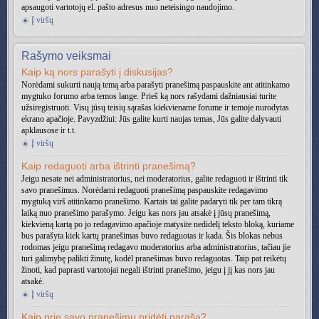
apsaugoti vartotojų el. pašto adresus nuo neteisingo naudojimo.
Į viršų
Rašymo veiksmai
Kaip ką nors parašyti į diskusijas?
Norėdami sukurti naują temą arba parašyti pranešimą paspauskite ant atitinkamo
mygtuko forumo arba temos lange. Prieš ką nors rašydami dažniausiai turite
užsiregistruoti. Visų jūsų teisių sąrašas kiekviename forume ir temoje nurodytas
ekrano apačioje. Pavyzdžiui: Jūs galite kurti naujas temas, Jūs galite dalyvauti
apklausose ir t.t.
Į viršų
Kaip redaguoti arba ištrinti pranešimą?
Jeigu nesate nei administratorius, nei moderatorius, galite redaguoti ir ištrinti tik
savo pranešimus. Norėdami redaguoti pranešimą paspauskite redagavimo
mygtuką virš atitinkamo pranešimo. Kartais tai galite padaryti tik per tam tikrą
laiką nuo pranešimo parašymo. Jeigu kas nors jau atsakė į jūsų pranešimą,
kiekvieną kartą po jo redagavimo apačioje matysite nedidelį teksto bloką, kuriame
bus parašyta kiek kartų pranešimas buvo redaguotas ir kada. Šis blokas nebus
rodomas jeigu pranešimą redagavo moderatorius arba administratorius, tačiau jie
turi galimybę palikti žinutę, kodėl pranešimas buvo redaguotas. Taip pat reikėtų
žinoti, kad paprasti vartotojai negali ištrinti pranešimo, jeigu į jį kas nors jau
atsakė.
Į viršų
Kaip prie savo pranešimų pridėti parašą?