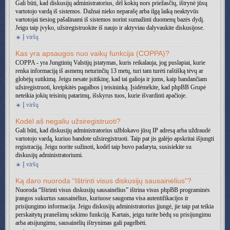
Gali būti, kad diskusijų administratorius, dėl kokių nors priežasčių, ištrynė jūsų
vartotojo vardą iš sistemos. Dažnai nieko neparašę arba ilgą laiką neaktyvūs
vartotojai tiesiog pašalinami iš sistemos norint sumažinti duomenų bazės dydį.
Jeigu taip įvyko, užsiregistruokite iš naujo ir aktyviau dalyvaukite diskusijose.
Į viršų
Kas yra apsaugos nuo vaikų funkcija (COPPA)?
COPPA - yra Jungtinių Valstijų įstatymas, kuris reikalauja, jog puslapiai, kurie
renka informaciją iš asmenų neturinčių 13 metų, turi tam turėti raštišką tėvų ar
globėjų sutikimą. Jeigu nesate įsitikinę, kad tai galioja ir jums, kaip bandančiam
užsiregistruoti, kreipkitės pagalbos į teisininką. Įsidėmėkite, kad phpBB Grupė
neteikia jokių teisinių patarimų, išskyrus tuos, kurie išvardinti apačioje.
Į viršų
Kodėl aš negaliu užsiregistruoti?
Gali būti, kad diskusijų administratorius užblokavo jūsų IP adresą arba uždraudė
vartotojo vardą, kuriuo bandote užsiregistruoti. Taip pat jis galėjo apskritai išjungti
registraciją. Jeigu norite sužinoti, kodėl taip buvo padaryta, susisiekite su
diskusijų administratoriumi.
Į viršų
Ką daro nuoroda “Ištrinti visus diskusijų sausainėlius”?
Nuoroda “Ištrinti visus diskusijų sausainėlius” ištrina visus phpBB programinės
įrangos sukurtus sausainėlius, kuriuose saugoma visa autentifikacijos ir
prisijungimo informacija. Jeigu diskusijų administratorius įjungė, jie taip pat teikia
perskaitytų pranešimų sekimo funkciją. Kartais, jeigu turite bėdų su prisijungimu
arba atsijungimu, sausainėlių ištrynimas gali pagelbėti.