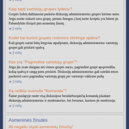
Kaip tapti vartotojų grupės lyderiu?
Grupės lyderį dažniausiai paskiria diskusijų administratorius grupės kūrimo metu.
Jeigu norite sukurti savo grupę, pirmas žmogus į kurį turite kreiptis yra būtent jis.
Pabandykite išsiųsti jam asmeninę žinutę.
Į viršų
Kodėl kai kurios grupės rodomos skirtinga spalva?
Kad grupės nariai būtų lengviau atpažįstami, diskusijų administratorius vartotojų
grupei gali priskirti spalvą.
Į viršų
Kas yra “Pagrindinė vartotojų grupė”?
Jeigu jūs esate daugiau nei vienos grupės narys, pagrindinė grupė apsprendžia,
kokią spalvą ir rangą jums priskirti. Diskusijų administratorius gali suteikti teises
pasikeisti savo pagrindinę vartotojų grupę per vartotojo valdymo pultą.
Į viršų
Ką reiškia nuoroda “Komanda”?
Šiame puslapyje rasite visą diskusijose besidarbuojančią komandą įskaitant
diskusijų administratorius ir moderatorius, bei forumus, kuriuos jie moderuoja.
Į viršų
Asmeninės žinutės
Aš negaliu siųsti asmeninių žinučių!