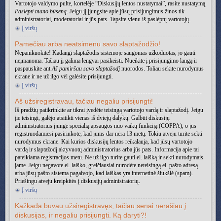
Vartotojo valdymo pulte, kortelėje “Diskusijų lentos nustatymai”, rasite nustatymą
Paslėpti mano būseną
. Jeigu jį įjungsite apie jūsų prisijungimus žinos tik
administratoriai, moderatoriai ir jūs pats. Tapsite vienu iš paslėptų vartotojų.
Į viršų
Pamečiau arba neatsimenu savo slaptažodžio!
Nepanikuokite! Kadangi slaptažodis sistemoje saugomas užkoduotas, jo gauti
neįmanoma. Tačiau jį galima lengvai pasikeisti. Nueikite į prisijungimo langą ir
paspauskite ant
Aš pamiršau savo slaptažodį
nuorodos. Toliau sekite nurodymus
ekrane ir ne už ilgo vėl galėsite prisijungti.
Į viršų
Aš užsiregistravau, tačiau negaliu prisijungti!
Iš pradžių patikrinkite ar tikrai įvedėte teisingą vartotojo vardą ir slaptažodį. Jeigu
jie teisingi, galėjo atsitikti vienas iš dviejų dalykų. Galbūt diskusijų
administratorius įjungė specialią apsaugos nuo vaikų funkciją (COPPA), o jūs
registruodamiesi pasirinkote, kad jums dar nėra 13 metų. Tokiu atveju turite sekti
nurodymus ekrane. Kai kurios diskusijų lentos reikalauja, kad jūsų vartotojo
vardą ir slaptažodį aktyvuotų administratorius arba jūs pats. Informacija apie tai
pateikiama registracijos metu. Ne už ilgo turite gauti el. laišką ir sekti nurodymais
jame. Jeigu negavote el. laiško, greičiausiai nurodėte neteisingą el. pašto adresą
arba jūsų pašto sistema pagalvojo, kad laiškas yra internetinė šiukšlė (spam).
Priešingu atveju kreipkitės į diskusijų administratorių.
Į viršų
Kažkada buvau užsiregistravęs, tačiau senai nerašiau į
diskusijas, ir negaliu prisijungti. Ką daryti?!