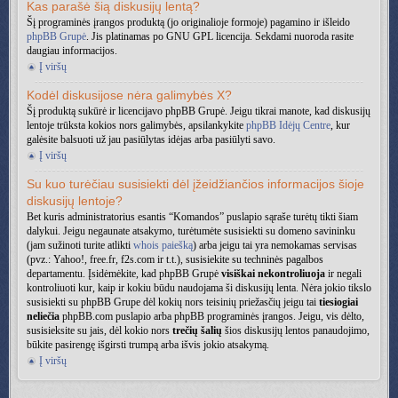
Kas parašė šią diskusijų lentą?
Šį programinės įrangos produktą (jo originalioje formoje) pagamino ir išleido
phpBB Grupė
. Jis platinamas po GNU GPL licencija. Sekdami nuoroda rasite
daugiau informacijos.
Į viršų
Kodėl diskusijose nėra galimybės X?
Šį produktą sukūrė ir licencijavo phpBB Grupė. Jeigu tikrai manote, kad diskusijų
lentoje trūksta kokios nors galimybės, apsilankykite
phpBB Idėjų Centre
, kur
galėsite balsuoti už jau pasiūlytas idėjas arba pasiūlyti savo.
Į viršų
Su kuo turėčiau susisiekti dėl įžeidžiančios informacijos šioje
diskusijų lentoje?
Bet kuris administratorius esantis “Komandos” puslapio sąraše turėtų tikti šiam
dalykui. Jeigu negaunate atsakymo, turėtumėte susisiekti su domeno savininku
(jam sužinoti turite atlikti
whois paiešką
) arba jeigu tai yra nemokamas servisas
(pvz.: Yahoo!, free.fr, f2s.com ir t.t.), susisiekite su techninės pagalbos
departamentu. Įsidėmėkite, kad phpBB Grupė
visiškai nekontroliuoja
ir negali
kontroliuoti kur, kaip ir kokiu būdu naudojama ši diskusijų lenta. Nėra jokio tikslo
susisiekti su phpBB Grupe dėl kokių nors teisinių priežasčių jeigu tai
tiesiogiai
neliečia
phpBB.com puslapio arba phpBB programinės įrangos. Jeigu, vis dėlto,
susisieksite su jais, dėl kokio nors
trečių šalių
šios diskusijų lentos panaudojimo,
būkite pasirengę išgirsti trumpą arba išvis jokio atsakymą.
Į viršų