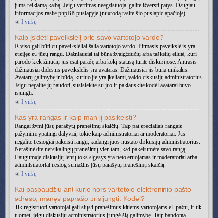
jums reikiamą kalbą. Jeigu vertimas neegzistuoja, galite išversti patys. Daugiau
informacijos rasite phpBB puslapyje (nuorodą rasite šio puslapio apačioje).
Į viršų
Kaip įsidėti paveikslėlį prie savo vartotojo vardo?
Iš viso gali būti du paveikslėliai šalia vartotojo vardo. Pirmasis paveikslėlis yra
susijęs su jūsų rangu. Dažniausiai tai būna žvaigždučių arba taškelių eilutė, kuri
parodo kiek žinučių jūs esat parašę arba kokį statusą turite diskusijose. Antrasis
dažniausiai didesnis paveikslėlis yra avataras. Dažniausiai jis būna unikalus.
Avatarų galimybę ir būdą, kuriuo jie yra įkeliami, valdo diskusijų administratorius.
Jeigu negalite jų naudoti, susisiekite su juo ir paklauskite kodėl avatarai buvo
išjungti.
Į viršų
Kas yra rangas ir kaip man jį pasikeisti?
Rangai žymi jūsų parašytų pranešimų skaičių. Taip pat specialiais rangais
pažymimi ypatingi dalyviai, tokie kaip administratoriai ar moderatoriai. Jūs
negalite tiesiogiai pakeisti rangų, kadangi juos nustato diskusijų administratorius.
Nerašinėkite nereikalingų pranešimų vien tam, kad pakeltumėte savo rangą.
Daugumoje diskusijų lentų toks elgesys yra netoleruojamas ir moderatoriai arba
administratoriai tiesiog sumažins jūsų parašytų pranešimų skaičių.
Į viršų
Kai paspaudžiu ant kurio nors vartotojo elektroninio pašto
adreso, manęs paprašo prisijungti. Kodėl?
Tik registruoti vartotojai gali siųsti pranešimus kitiems vartotojams el. paštu, ir tik
tuomet, jeigu diskusijų administratorius įjungė šią galimybę. Taip bandoma