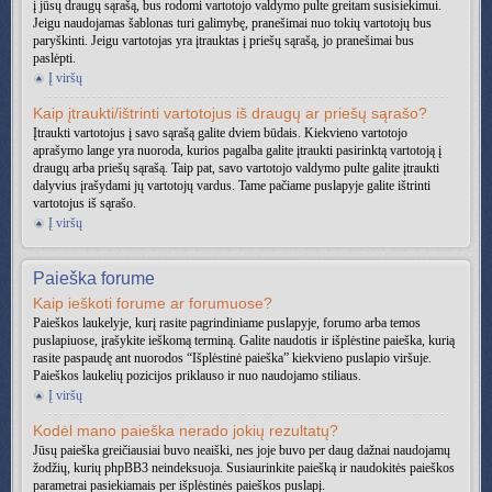
į jūsų draugų sąrašą, bus rodomi vartotojo valdymo pulte greitam susisiekimui.
Jeigu naudojamas šablonas turi galimybę, pranešimai nuo tokių vartotojų bus
paryškinti. Jeigu vartotojas yra įtrauktas į priešų sąrašą, jo pranešimai bus
paslėpti.
Į viršų
Kaip įtraukti/ištrinti vartotojus iš draugų ar priešų sąrašo?
Įtraukti vartotojus į savo sąrašą galite dviem būdais. Kiekvieno vartotojo
aprašymo lange yra nuoroda, kurios pagalba galite įtraukti pasirinktą vartotoją į
draugų arba priešų sąrašą. Taip pat, savo vartotojo valdymo pulte galite įtraukti
dalyvius įrašydami jų vartotojų vardus. Tame pačiame puslapyje galite ištrinti
vartotojus iš sąrašo.
Į viršų
Paieška forume
Kaip ieškoti forume ar forumuose?
Paieškos laukelyje, kurį rasite pagrindiniame puslapyje, forumo arba temos
puslapiuose, įrašykite ieškomą terminą. Galite naudotis ir išplėstine paieška, kurią
rasite paspaudę ant nuorodos “Išplėstinė paieška” kiekvieno puslapio viršuje.
Paieškos laukelių pozicijos priklauso ir nuo naudojamo stiliaus.
Į viršų
Kodėl mano paieška nerado jokių rezultatų?
Jūsų paieška greičiausiai buvo neaiški, nes joje buvo per daug dažnai naudojamų
žodžių, kurių phpBB3 neindeksuoja. Susiaurinkite paiešką ir naudokitės paieškos
parametrai pasiekiamais per išplėstinės paieškos puslapį.