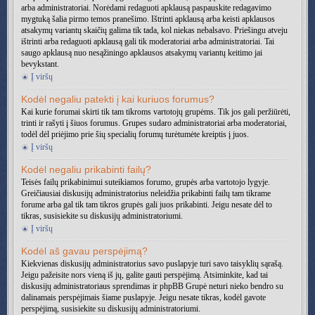
arba administratoriai. Norėdami redaguoti apklausą paspauskite redagavimo
mygtuką šalia pirmo temos pranešimo. Ištrinti apklausą arba keisti apklausos
atsakymų variantų skaičių galima tik tada, kol niekas nebalsavo. Priešingu atveju
ištrinti arba redaguoti apklausą gali tik moderatoriai arba administratoriai. Tai
saugo apklausą nuo nesąžiningo apklausos atsakymų variantų keitimo jai
bevykstant.
Į viršų
Kodėl negaliu patekti į kai kuriuos forumus?
Kai kurie forumai skirti tik tam tikroms vartotojų grupėms. Tik jos gali peržiūrėti,
trinti ir rašyti į šiuos forumus. Grupes sudaro administratoriai arba moderatoriai,
todėl dėl priėjimo prie šių specialių forumų turėtumėte kreiptis į juos.
Į viršų
Kodėl negaliu prikabinti failų?
Teisės failų prikabinimui suteikiamos forumo, grupės arba vartotojo lygyje.
Greičiausiai diskusijų administratorius neleidžia prikabinti failų tam tikrame
forume arba gal tik tam tikros grupės gali juos prikabinti. Jeigu nesate dėl to
tikras, susisiekite su diskusijų administratoriumi.
Į viršų
Kodėl aš gavau perspėjimą?
Kiekvienas diskusijų administratorius savo puslapyje turi savo taisyklių sąrašą.
Jeigu pažeisite nors vieną iš jų, galite gauti perspėjimą. Atsiminkite, kad tai
diskusijų administratoriaus sprendimas ir phpBB Grupė neturi nieko bendro su
dalinamais perspėjimais šiame puslapyje. Jeigu nesate tikras, kodėl gavote
perspėjimą, susisiekite su diskusijų administratoriumi.