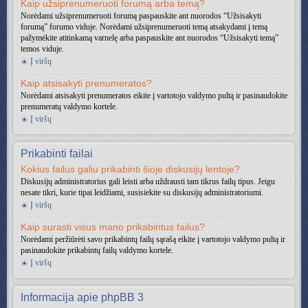
Kaip užsiprenumeruoti forumą arba temą?
Norėdami užsiprenumeruoti forumą paspauskite ant nuorodos “Užsisakyti
forumą” forumo viduje. Norėdami užsiprenumeruoti temą atsakydami į temą
pažymėkite atitinkamą varnelę arba paspauskite ant nuorodos “Užsisakyti temą”
temos viduje.
Į viršų
Kaip atsisakyti prenumeratos?
Norėdami atsisakyti prenumeratos eikite į vartotojo valdymo pultą ir pasinaudokite
prenumeratų valdymo kortele.
Į viršų
Prikabinti failai
Kokius failus galiu prikabinti šioje diskusijų lentoje?
Diskusijų administratorius gali leisti arba uždrausti tam tikrus failų tipus. Jeigu
nesate tikri, kurie tipai leidžiami, susisiekite su diskusijų administratoriumi.
Į viršų
Kaip surasti visus mano prikabintus failus?
Norėdami peržiūrėti savo prikabintų failų sąrašą eikite į vartotojo valdymo pultą ir
pasinaudokite prikabintų failų valdymo kortele.
Į viršų
Informacija apie phpBB 3