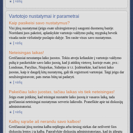
Į viršų
Vartotojo nustatymai ir parametrai
Kaip pasikeisi savo nustatymus?
Visi jūsų nustatymai (jeigu esate užsiregistravęs) saugomi duomenų bazėje.
Norėdami juos pakeisti, aplankykite vartotojo valdymo pultą; mygtuką beveik
visada rasite viršutinėje puslapio dalyje. Ten rasite visus savo nustatymus.
Į viršų
Neteisingas laikas!
Greičiausiai nesutampa laiko juostos. Tokiu atveju keliaukite į vartotojo valdymo
pultą ir pasikeiskite savo laiko juostą, kad ji atitiktų vietovę, kurioje esate, pvz.:
Londonas, Paryžius, Niujorkas, Sidnėjus ir t.t. Įsidėmėkite, kad keisti laiko
juostas, kaip ir daugelį kitų nustatymų, gali tik registruoti vartotojai. Taigi jeigu dar
neužsiregistravote, pats metas būtų tai padaryti.
Į viršų
Pakeičiau laiko juostas, tačiau laikas vis tiek neteisingas!
Jeigu esate įsitikinę, kad teisingai nustatėte laiko juostą ir vasaros laiką, tada
greičiausiai neteisingai nustatymas serverio laikrodis. Praneškite apie tai diskusijų
administratoriui.
Į viršų
Kalbų sąraše aš nerandu savo kalbos!
Greičiausiai jūsų norima kalba neįdiegta arba tiesiog niekas dar neišvertė šios
diskusijų lentos į tą kalbą. Paprašykite diskusijų administratoriaus, kad jis įdiegtų