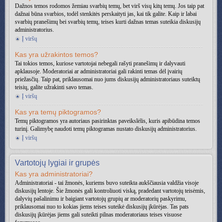
Dažnos temos rodomos žemiau svarbių temų, bet virš visų kitų temų. Jos taip pat
dažnai būna svarbios, todėl stenkitės perskaityti jas, kai tik galite. Kaip ir labai
svarbių pranešimų bei svarbių temų, teises kurti dažnas temas suteikia diskusijų
administratorius.
Į viršų
Kas yra užrakintos temos?
Tai tokios temos, kuriose vartotojai nebegali rašyti pranešimų ir dalyvauti
apklausoje. Moderatoriai ar administratoriai gali rakinti temas dėl įvairių
priežasčių. Taip pat, priklausomai nuo jums diskusijų administratoriaus suteiktų
teisių, galite užrakinti savo temas.
Į viršų
Kas yra temų piktogramos?
Temų piktogramos yra autoriaus pasirinktas paveikslėlis, kuris apibūdina temos
turinį. Galimybę naudoti temų piktogramas nustato diskusijų administratorius.
Į viršų
Vartotojų lygiai ir grupės
Kas yra administratoriai?
Administratoriai - tai žmonės, kuriems buvo suteikta aukščiausia valdžia visoje
diskusijų lentoje. Šie žmonės gali kontroliuoti viską, pradedant vartotojų teisėmis,
dalyvių pašalinimu ir baigiant vartotojų grupių ar moderatorių paskyrimu,
priklausomai nuo to kokias jiems teises suteikė diskusijų įkūrėjas. Tas pats
diskusijų įkūrėjas jiems gali suteikti pilnas moderatoriaus teises visuose