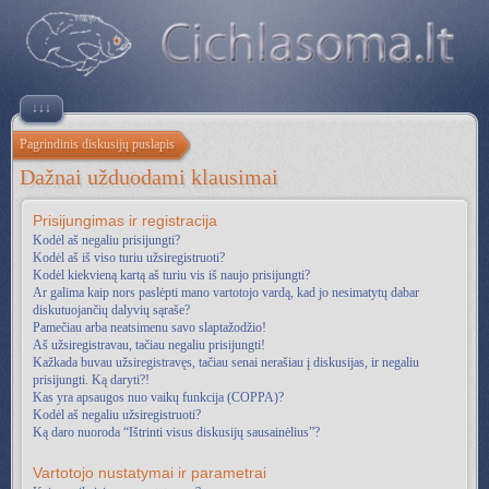
↓↓↓
Pagrindinis diskusijų puslapis
Dažnai užduodami klausimai
Prisijungimas ir registracija
Kodėl aš negaliu prisijungti?
Kodėl aš iš viso turiu užsiregistruoti?
Kodėl kiekvieną kartą aš turiu vis iš naujo prisijungti?
Ar galima kaip nors paslėpti mano vartotojo vardą, kad jo nesimatytų dabar
diskutuojančių dalyvių sąraše?
Pamečiau arba neatsimenu savo slaptažodžio!
Aš užsiregistravau, tačiau negaliu prisijungti!
Kažkada buvau užsiregistravęs, tačiau senai nerašiau į diskusijas, ir negaliu
prisijungti. Ką daryti?!
Kas yra apsaugos nuo vaikų funkcija (COPPA)?
Kodėl aš negaliu užsiregistruoti?
Ką daro nuoroda “Ištrinti visus diskusijų sausainėlius”?
Vartotojo nustatymai ir parametrai