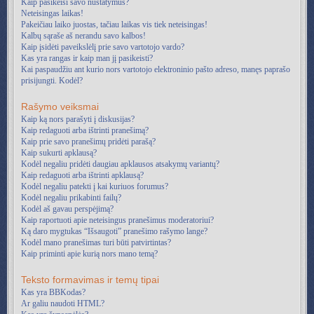
Kaip pasikeisi savo nustatymus?
Neteisingas laikas!
Pakeičiau laiko juostas, tačiau laikas vis tiek neteisingas!
Kalbų sąraše aš nerandu savo kalbos!
Kaip įsidėti paveikslėlį prie savo vartotojo vardo?
Kas yra rangas ir kaip man jį pasikeisti?
Kai paspaudžiu ant kurio nors vartotojo elektroninio pašto adreso, manęs paprašo
prisijungti. Kodėl?
Rašymo veiksmai
Kaip ką nors parašyti į diskusijas?
Kaip redaguoti arba ištrinti pranešimą?
Kaip prie savo pranešimų pridėti parašą?
Kaip sukurti apklausą?
Kodėl negaliu pridėti daugiau apklausos atsakymų variantų?
Kaip redaguoti arba ištrinti apklausą?
Kodėl negaliu patekti į kai kuriuos forumus?
Kodėl negaliu prikabinti failų?
Kodėl aš gavau perspėjimą?
Kaip raportuoti apie neteisingus pranešimus moderatoriui?
Ką daro mygtukas “Išsaugoti” pranešimo rašymo lange?
Kodėl mano pranešimas turi būti patvirtintas?
Kaip priminti apie kurią nors mano temą?
Teksto formavimas ir temų tipai
Kas yra BBKodas?
Ar galiu naudoti HTML?