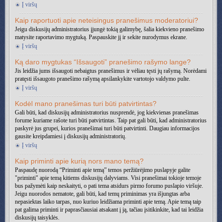
Į viršų
Kaip raportuoti apie neteisingus pranešimus moderatoriui?
Jeigu diskusijų administratorius įjungė tokią galimybę, šalia kiekvieno pranešimo
matysite raportavimo mygtuką. Paspauskite jį ir sekite nurodymus ekrane.
Į viršų
Ką daro mygtukas “Išsaugoti” pranešimo rašymo lange?
Jis leidžia jums išsaugoti nebaigtus pranešimus ir vėliau tęsti jų rašymą. Norėdami
pratęsti išsaugoto pranešimo rašymą apsilankykite vartotojo valdymo pulte.
Į viršų
Kodėl mano pranešimas turi būti patvirtintas?
Gali būti, kad diskusijų administratorius nusprendė, jog kiekvienas pranešimas
forume kuriame rašote turi būti patvirtintas. Taip pat gali būti, kad administratorius
paskyrė jus grupei, kurios pranešimai turi būti patvirtinti. Daugiau informacijos
gausite kreipdamiesi į diskusijų administratorių.
Į viršų
Kaip priminti apie kurią nors mano temą?
Paspaudę nuorodą “Priminti apie temą” temos peržiūrėjimo puslapyje galite
"priminti" apie temą kitiems diskusijų dalyviams. Visi pranešimai tokioje temoje
bus pažymėti kaip neskaityti, o pati tema atsidurs pirmo forumo puslapio viršuje.
Jeigu nuorodos nematote, gali būti, kad temų priminimas yra išjungtas arba
nepasiektas laiko tarpas, nuo kuriuo leidžiama priminti apie temą. Apie temą taip
pat galima priminti ir paprasčiausiai atsakant į ją, tačiau įsitikinkite, kad tai leidžia
diskusijų taisyklės.