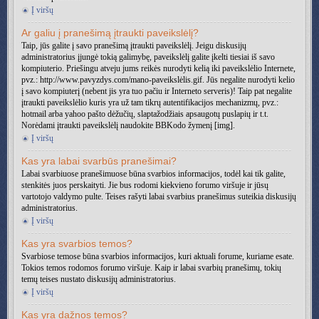
Į viršų
Ar galiu į pranešimą įtraukti paveikslėlį?
Taip, jūs galite į savo pranešimą įtraukti paveikslėlį. Jeigu diskusijų
administratorius įjungė tokią galimybę, paveikslėlį galite įkelti tiesiai iš savo
kompiuterio. Priešingu atveju jums reikės nurodyti kelią iki paveikslėlio Internete,
pvz.: http://www.pavyzdys.com/mano-paveikslėlis.gif. Jūs negalite nurodyti kelio
į savo kompiuterį (nebent jis yra tuo pačiu ir Interneto serveris)! Taip pat negalite
įtraukti paveikslėlio kuris yra už tam tikrų autentifikacijos mechanizmų, pvz.:
hotmail arba yahoo pašto dėžučių, slaptažodžiais apsaugotų puslapių ir t.t.
Norėdami įtraukti paveikslėlį naudokite BBKodo žymenį [img].
Į viršų
Kas yra labai svarbūs pranešimai?
Labai svarbiuose pranešimuose būna svarbios informacijos, todėl kai tik galite,
stenkitės juos perskaityti. Jie bus rodomi kiekvieno forumo viršuje ir jūsų
vartotojo valdymo pulte. Teises rašyti labai svarbius pranešimus suteikia diskusijų
administratorius.
Į viršų
Kas yra svarbios temos?
Svarbiose temose būna svarbios informacijos, kuri aktuali forume, kuriame esate.
Tokios temos rodomos forumo viršuje. Kaip ir labai svarbių pranešimų, tokių
temų teises nustato diskusijų administratorius.
Į viršų
Kas yra dažnos temos?