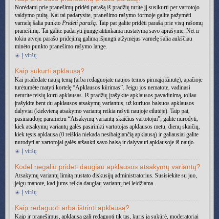
Norėdami prie pranešimų pridėti parašą iš pradžių turite jį susikurti per vartotojo
valdymo pultą. Kai tai padarysite, pranešimo rašymo formoje galite pažymėti
varnelę šalia punkto
Pridėti parašą
. Taip pat galite pridėti parašą prie visų rašomų
pranešimų. Tai galite padaryti įjungę atitinkamą nustatymą savo aprašyme. Net ir
tokiu atveju parašo pridėjimą galimą išjungti atžymėjus varnelę šalia aukščiau
minėto punkto pranešimo rašymo lange.
Į viršų
Kaip sukurti apklausą?
Kai pradedate naują temą (arba redaguojate naujos temos pirmąją žinutę), apačioje
turėtumėte matyti kortelę “Apklausos kūrimas”. Jeigu jos nematote, vadinasi
neturite teisių kurti apklausas. Iš pradžių įrašykite apklausos pavadinimą, toliau
įrašykite bent du apklausos atsakymų variantus, už kuriuos balsuos apklausos
dalyviai (kiekvieną atsakymo variantą reikia rašyti naujoje eilutėje). Taip pat,
pasinaudoję parametru “Atsakymų variantų skaičius vartotojui”, galite nurodyti,
kiek atsakymų variantų galės pasirinkti vartotojas apklausos metu, dienų skaičių,
kiek tęsis apklausa (0 reiškia niekada nesibaigiančią apklausą) ir galiausiai galite
nurodyti ar vartotojai galės atšaukti savo balsą ir dalyvauti apklausoje iš naujo.
Į viršų
Kodėl negaliu pridėti daugiau apklausos atsakymų variantų?
Atsakymų variantų limitą nustato diskusijų administratorius. Susisiekite su juo,
jeigu manote, kad jums reikia daugiau variantų nei leidžiama.
Į viršų
Kaip redaguoti arba ištrinti apklausą?
Kaip ir pranešimus, apklausą gali redaguoti tik tas, kuris ją sukūrė, moderatoriai