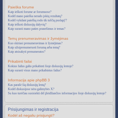
Paieška forume
Kaip ieškoti forume ar forumuose?
Kodėl mano paieška nerado jokių rezultatų?
Kodėl vykdant paiešką rodo tik tuščią puslapį!?
Kaip ieškoti diskusijų dalyvių?
Kaip surasti mano paties pranešimus ir temas?
Temų prenumeravimas ir žymėjimas
Kuo skiriasi prenumeravimas ir žymėjimas?
Kaip užsiprenumeruoti forumą arba temą?
Kaip atsisakyti prenumeratos?
Prikabinti failai
Kokius failus galiu prikabinti šioje diskusijų lentoje?
Kaip surasti visus mano prikabintus failus?
Informacija apie phpBB 3
Kas parašė šią diskusijų lentą?
Kodėl diskusijose nėra galimybės X?
Su kuo turėčiau susisiekti dėl įžeidžiančios informacijos šioje diskusijų lentoje?
Prisijungimas ir registracija
Kodėl aš negaliu prisijungti?