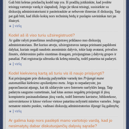
Gali būti keletas priežasčių kodėl taip yra. Iš pradžių įsitikinkite, kad įvedėte
teisingą vartotojo vardą ir slaptažodį. Jeigu jie tikrai teisingi, susisiekite su
diskusijų administratoriumi ir pasiteiraukite ar nebuvote išmestas iš diskusijų. Taip
pat gali būti, kad iškilo kokių nors techninių bėdų ir puslapio savininkas turi jas
ištaisyti.
Į viršų
Kodėl aš iš viso turiu užsiregistruoti?
Ar galite rašyti pranešimus neužsiregistravę priklauso nuo diskusijų
administratoriaus. Bet kuriuo atveju, užsiregistravus tampa prieinami papildomi
dalykai, kuriais negali naudotis anoniminis dalyvis, tokie kaip avatarai, privačios
žinutės, elektroninio pašto siuntimas draugam, prisijungimas į dalyvių grupes ir
panašiai. Pati registracija užtrunka tik keletą minučių, todėl patartina tai padaryti.
Į viršų
Kodėl kiekvieną kartą aš turiu vis iš naujo prisijungti?
Kai prisijungiate prie diskusijų pažymėkite varnelę ties
Prijungti mane
automatiškai kiekvieno apsilankymo metu
. Jeigu to nepadarysite, jus
paprasčiausiai atjungs, kai tik uždarysite savo Interneto naršyklės langą. Taip
padaryta saugumo sumetimais, kad kitas asmuo negalėtų prisijungti iš jūsų
kompiuterio pasinaudodamas jūsų vardu, todėl Interneto kavinėse, bibliotekose,
universitetuose ir kitose viešose vietose patartina nežymėti minėtos varneles. Jeigu
nematote minėto punkto, vadinasi diskusijų administratorius išjungė šią galimybę.
Į viršų
Ar galima kaip nors paslėpti mano vartotojo vardą, kad jo
nesimatytų dabar diskutuojančių dalyvių sąraše?