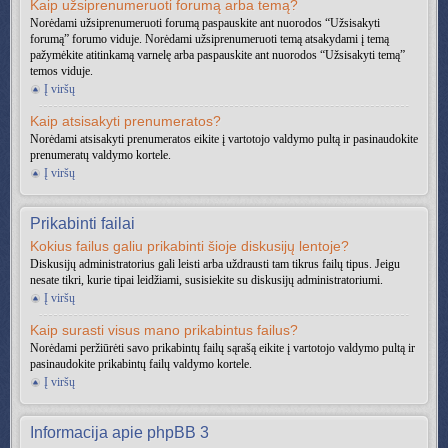
Kaip užsiprenumeruoti forumą arba temą?
Norėdami užsiprenumeruoti forumą paspauskite ant nuorodos “Užsisakyti
forumą” forumo viduje. Norėdami užsiprenumeruoti temą atsakydami į temą
pažymėkite atitinkamą varnelę arba paspauskite ant nuorodos “Užsisakyti temą”
temos viduje.
Į viršų
Kaip atsisakyti prenumeratos?
Norėdami atsisakyti prenumeratos eikite į vartotojo valdymo pultą ir pasinaudokite
prenumeratų valdymo kortele.
Į viršų
Prikabinti failai
Kokius failus galiu prikabinti šioje diskusijų lentoje?
Diskusijų administratorius gali leisti arba uždrausti tam tikrus failų tipus. Jeigu
nesate tikri, kurie tipai leidžiami, susisiekite su diskusijų administratoriumi.
Į viršų
Kaip surasti visus mano prikabintus failus?
Norėdami peržiūrėti savo prikabintų failų sąrašą eikite į vartotojo valdymo pultą ir
pasinaudokite prikabintų failų valdymo kortele.
Į viršų
Informacija apie phpBB 3