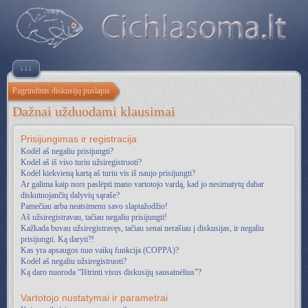
↓↓↓
Pagrindinis diskusijų puslapis
Dažnai užduodami klausimai
Prisijungimas ir registracija
Kodėl aš negaliu prisijungti?
Kodėl aš iš viso turiu užsiregistruoti?
Kodėl kiekvieną kartą aš turiu vis iš naujo prisijungti?
Ar galima kaip nors paslėpti mano vartotojo vardą, kad jo nesimatytų dabar
diskutuojančių dalyvių sąraše?
Pamečiau arba neatsimenu savo slaptažodžio!
Aš užsiregistravau, tačiau negaliu prisijungti!
Kažkada buvau užsiregistravęs, tačiau senai nerašiau į diskusijas, ir negaliu
prisijungti. Ką daryti?!
Kas yra apsaugos nuo vaikų funkcija (COPPA)?
Kodėl aš negaliu užsiregistruoti?
Ką daro nuoroda “Ištrinti visus diskusijų sausainėlius”?
Vartotojo nustatymai ir parametrai