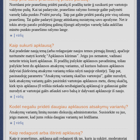
Norėdami prie pranešimų pridėti parašą iš pradžių turite jį susikurti per vartotojo
valdymo pultą. Kai tai padarysite, pranešimo rašymo formoje galite pažymėti
varnelę šalia punkto
Pridėti parašą
. Taip pat galite pridėti parašą prie visų rašomų
pranešimų. Tai galite padaryti įjungę atitinkamą nustatymą savo aprašyme. Net ir
tokiu atveju parašo pridėjimą galimą išjungti atžymėjus varnelę šalia aukščiau
minėto punkto pranešimo rašymo lange.
Į viršų
Kaip sukurti apklausą?
Kai pradedate naują temą (arba redaguojate naujos temos pirmąją žinutę), apačioje
turėtumėte matyti kortelę “Apklausos kūrimas”. Jeigu jos nematote, vadinasi
neturite teisių kurti apklausas. Iš pradžių įrašykite apklausos pavadinimą, toliau
įrašykite bent du apklausos atsakymų variantus, už kuriuos balsuos apklausos
dalyviai (kiekvieną atsakymo variantą reikia rašyti naujoje eilutėje). Taip pat,
pasinaudoję parametru “Atsakymų variantų skaičius vartotojui”, galite nurodyti,
kiek atsakymų variantų galės pasirinkti vartotojas apklausos metu, dienų skaičių,
kiek tęsis apklausa (0 reiškia niekada nesibaigiančią apklausą) ir galiausiai galite
nurodyti ar vartotojai galės atšaukti savo balsą ir dalyvauti apklausoje iš naujo.
Į viršų
Kodėl negaliu pridėti daugiau apklausos atsakymų variantų?
Atsakymų variantų limitą nustato diskusijų administratorius. Susisiekite su juo,
jeigu manote, kad jums reikia daugiau variantų nei leidžiama.
Į viršų
Kaip redaguoti arba ištrinti apklausą?
Kaip ir pranešimus, apklausą gali redaguoti tik tas, kuris ją sukūrė, moderatoriai