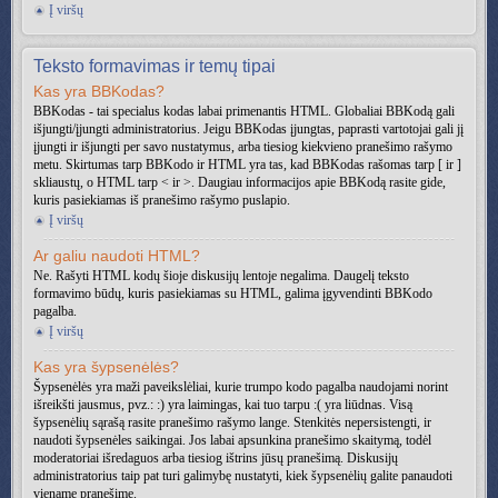
Į viršų
Teksto formavimas ir temų tipai
Kas yra BBKodas?
BBKodas - tai specialus kodas labai primenantis HTML. Globaliai BBKodą gali
išjungti/įjungti administratorius. Jeigu BBKodas įjungtas, paprasti vartotojai gali jį
įjungti ir išjungti per savo nustatymus, arba tiesiog kiekvieno pranešimo rašymo
metu. Skirtumas tarp BBKodo ir HTML yra tas, kad BBKodas rašomas tarp [ ir ]
skliaustų, o HTML tarp < ir >. Daugiau informacijos apie BBKodą rasite gide,
kuris pasiekiamas iš pranešimo rašymo puslapio.
Į viršų
Ar galiu naudoti HTML?
Ne. Rašyti HTML kodų šioje diskusijų lentoje negalima. Daugelį teksto
formavimo būdų, kuris pasiekiamas su HTML, galima įgyvendinti BBKodo
pagalba.
Į viršų
Kas yra šypsenėlės?
Šypsenėlės yra maži paveikslėliai, kurie trumpo kodo pagalba naudojami norint
išreikšti jausmus, pvz.: :) yra laimingas, kai tuo tarpu :( yra liūdnas. Visą
šypsenėlių sąrašą rasite pranešimo rašymo lange. Stenkitės nepersistengti, ir
naudoti šypsenėles saikingai. Jos labai apsunkina pranešimo skaitymą, todėl
moderatoriai išredaguos arba tiesiog ištrins jūsų pranešimą. Diskusijų
administratorius taip pat turi galimybę nustatyti, kiek šypsenėlių galite panaudoti
viename pranešime.