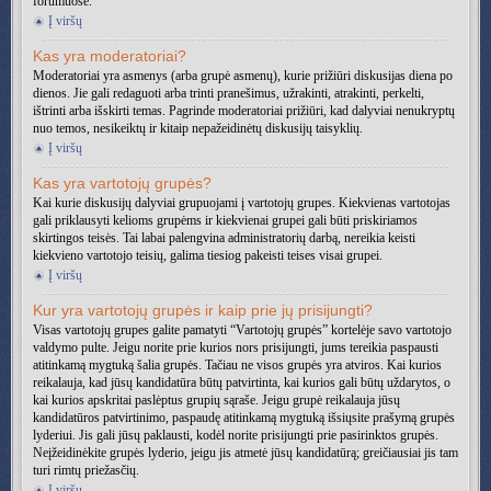
forumuose.
Į viršų
Kas yra moderatoriai?
Moderatoriai yra asmenys (arba grupė asmenų), kurie prižiūri diskusijas diena po
dienos. Jie gali redaguoti arba trinti pranešimus, užrakinti, atrakinti, perkelti,
ištrinti arba išskirti temas. Pagrinde moderatoriai prižiūri, kad dalyviai nenukryptų
nuo temos, nesikeiktų ir kitaip nepažeidinėtų diskusijų taisyklių.
Į viršų
Kas yra vartotojų grupės?
Kai kurie diskusijų dalyviai grupuojami į vartotojų grupes. Kiekvienas vartotojas
gali priklausyti kelioms grupėms ir kiekvienai grupei gali būti priskiriamos
skirtingos teisės. Tai labai palengvina administratorių darbą, nereikia keisti
kiekvieno vartotojo teisių, galima tiesiog pakeisti teises visai grupei.
Į viršų
Kur yra vartotojų grupės ir kaip prie jų prisijungti?
Visas vartotojų grupes galite pamatyti “Vartotojų grupės” kortelėje savo vartotojo
valdymo pulte. Jeigu norite prie kurios nors prisijungti, jums tereikia paspausti
atitinkamą mygtuką šalia grupės. Tačiau ne visos grupės yra atviros. Kai kurios
reikalauja, kad jūsų kandidatūra būtų patvirtinta, kai kurios gali būtų uždarytos, o
kai kurios apskritai paslėptus grupių sąraše. Jeigu grupė reikalauja jūsų
kandidatūros patvirtinimo, paspaudę atitinkamą mygtuką išsiųsite prašymą grupės
lyderiui. Jis gali jūsų paklausti, kodėl norite prisijungti prie pasirinktos grupės.
Neįžeidinėkite grupės lyderio, jeigu jis atmetė jūsų kandidatūrą; greičiausiai jis tam
turi rimtų priežasčių.
Į viršų