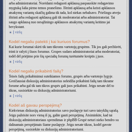
arba administratoriai. Norėdami redaguoti apklausą paspauskite redagavimo
mygtuką šalia pirmo temos pranešimo. Ištrinti apklausą arba keisti apklausos
atsakymų variantų skaičių galima tik tada, kol niekas nebalsavo. Priešingu atveju
ištrinti arba redaguoti apklausą gali tik moderatoriai arba administratoriai. Tai
saugo apklausą nuo nesąžiningo apklausos atsakymų variantų keitimo jai
bevykstant.
Į viršų
Kodėl negaliu patekti į kai kuriuos forumus?
Kai kurie forumai skirti tik tam tikroms vartotojų grupėms. Tik jos gali peržiūrėti,
trinti ir rašyti į šiuos forumus. Grupes sudaro administratoriai arba moderatoriai,
todėl dėl priėjimo prie šių specialių forumų turėtumėte kreiptis į juos.
Į viršų
Kodėl negaliu prikabinti failų?
Teisės failų prikabinimui suteikiamos forumo, grupės arba vartotojo lygyje.
Greičiausiai diskusijų administratorius neleidžia prikabinti failų tam tikrame
forume arba gal tik tam tikros grupės gali juos prikabinti. Jeigu nesate dėl to
tikras, susisiekite su diskusijų administratoriumi.
Į viršų
Kodėl aš gavau perspėjimą?
Kiekvienas diskusijų administratorius savo puslapyje turi savo taisyklių sąrašą.
Jeigu pažeisite nors vieną iš jų, galite gauti perspėjimą. Atsiminkite, kad tai
diskusijų administratoriaus sprendimas ir phpBB Grupė neturi nieko bendro su
dalinamais perspėjimais šiame puslapyje. Jeigu nesate tikras, kodėl gavote
perspėjimą, susisiekite su diskusijų administratoriumi.