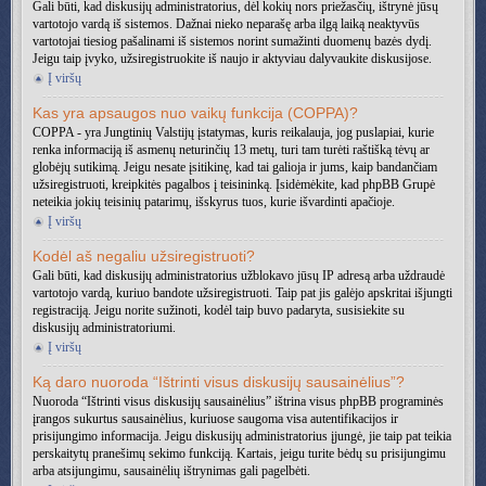
Gali būti, kad diskusijų administratorius, dėl kokių nors priežasčių, ištrynė jūsų
vartotojo vardą iš sistemos. Dažnai nieko neparašę arba ilgą laiką neaktyvūs
vartotojai tiesiog pašalinami iš sistemos norint sumažinti duomenų bazės dydį.
Jeigu taip įvyko, užsiregistruokite iš naujo ir aktyviau dalyvaukite diskusijose.
Į viršų
Kas yra apsaugos nuo vaikų funkcija (COPPA)?
COPPA - yra Jungtinių Valstijų įstatymas, kuris reikalauja, jog puslapiai, kurie
renka informaciją iš asmenų neturinčių 13 metų, turi tam turėti raštišką tėvų ar
globėjų sutikimą. Jeigu nesate įsitikinę, kad tai galioja ir jums, kaip bandančiam
užsiregistruoti, kreipkitės pagalbos į teisininką. Įsidėmėkite, kad phpBB Grupė
neteikia jokių teisinių patarimų, išskyrus tuos, kurie išvardinti apačioje.
Į viršų
Kodėl aš negaliu užsiregistruoti?
Gali būti, kad diskusijų administratorius užblokavo jūsų IP adresą arba uždraudė
vartotojo vardą, kuriuo bandote užsiregistruoti. Taip pat jis galėjo apskritai išjungti
registraciją. Jeigu norite sužinoti, kodėl taip buvo padaryta, susisiekite su
diskusijų administratoriumi.
Į viršų
Ką daro nuoroda “Ištrinti visus diskusijų sausainėlius”?
Nuoroda “Ištrinti visus diskusijų sausainėlius” ištrina visus phpBB programinės
įrangos sukurtus sausainėlius, kuriuose saugoma visa autentifikacijos ir
prisijungimo informacija. Jeigu diskusijų administratorius įjungė, jie taip pat teikia
perskaitytų pranešimų sekimo funkciją. Kartais, jeigu turite bėdų su prisijungimu
arba atsijungimu, sausainėlių ištrynimas gali pagelbėti.