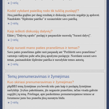
Į viršų
Kodėl vykdant paiešką rodo tik tuščią puslapį!?
Jūsų paieška grąžino per daug rezultatų ir diskusijų serveris negalėjo jų apdoroti.
Naudokitės “Išplėstine paieška” ir susiaurinkite savo paiešką.
Į viršų
Kaip ieškoti diskusijų dalyvių?
Eikite į “Dalyvių sąrašo” puslapį ir paspauskite nuorodą “Surasti dalyvį”.
Į viršų
Kaip surasti mano paties pranešimus ir temas?
Savo paties pranešimus galite rasti paspaudę ant “Peržiūrėti savo pranešimus”
vartotojo valdymo pulte arba jūsų aprašymo puslapyje. Norėdami surasti savo
temas, pasinaudokite išplėstine paieška ir nurodykite temos autorių.
Į viršų
Temų prenumeravimas ir žymėjimas
Kuo skiriasi prenumeravimas ir žymėjimas?
phpBB3 temų žymėjimas yra beveik toks pats kaip ir puslapių žymėjimas
naršyklėje. Įvykus pakeitimams, jūs negausite pranešimo, tačiau visada galėsite
sugrįžti į tą temą. Priešingai, apie pasikeitimus prenumeruojamose temose ar
forumuose jums bus pranešta jūsų nustatytu būdu.
Į viršų