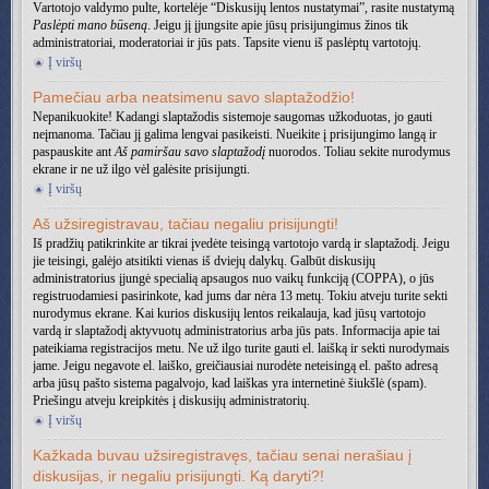
Vartotojo valdymo pulte, kortelėje “Diskusijų lentos nustatymai”, rasite nustatymą
Paslėpti mano būseną
. Jeigu jį įjungsite apie jūsų prisijungimus žinos tik
administratoriai, moderatoriai ir jūs pats. Tapsite vienu iš paslėptų vartotojų.
Į viršų
Pamečiau arba neatsimenu savo slaptažodžio!
Nepanikuokite! Kadangi slaptažodis sistemoje saugomas užkoduotas, jo gauti
neįmanoma. Tačiau jį galima lengvai pasikeisti. Nueikite į prisijungimo langą ir
paspauskite ant
Aš pamiršau savo slaptažodį
nuorodos. Toliau sekite nurodymus
ekrane ir ne už ilgo vėl galėsite prisijungti.
Į viršų
Aš užsiregistravau, tačiau negaliu prisijungti!
Iš pradžių patikrinkite ar tikrai įvedėte teisingą vartotojo vardą ir slaptažodį. Jeigu
jie teisingi, galėjo atsitikti vienas iš dviejų dalykų. Galbūt diskusijų
administratorius įjungė specialią apsaugos nuo vaikų funkciją (COPPA), o jūs
registruodamiesi pasirinkote, kad jums dar nėra 13 metų. Tokiu atveju turite sekti
nurodymus ekrane. Kai kurios diskusijų lentos reikalauja, kad jūsų vartotojo
vardą ir slaptažodį aktyvuotų administratorius arba jūs pats. Informacija apie tai
pateikiama registracijos metu. Ne už ilgo turite gauti el. laišką ir sekti nurodymais
jame. Jeigu negavote el. laiško, greičiausiai nurodėte neteisingą el. pašto adresą
arba jūsų pašto sistema pagalvojo, kad laiškas yra internetinė šiukšlė (spam).
Priešingu atveju kreipkitės į diskusijų administratorių.
Į viršų
Kažkada buvau užsiregistravęs, tačiau senai nerašiau į
diskusijas, ir negaliu prisijungti. Ką daryti?!