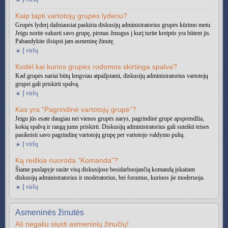
Kaip tapti vartotojų grupės lyderiu?
Grupės lyderį dažniausiai paskiria diskusijų administratorius grupės kūrimo metu.
Jeigu norite sukurti savo grupę, pirmas žmogus į kurį turite kreiptis yra būtent jis.
Pabandykite išsiųsti jam asmeninę žinutę.
Į viršų
Kodėl kai kurios grupės rodomos skirtinga spalva?
Kad grupės nariai būtų lengviau atpažįstami, diskusijų administratorius vartotojų
grupei gali priskirti spalvą.
Į viršų
Kas yra “Pagrindinė vartotojų grupė”?
Jeigu jūs esate daugiau nei vienos grupės narys, pagrindinė grupė apsprendžia,
kokią spalvą ir rangą jums priskirti. Diskusijų administratorius gali suteikti teises
pasikeisti savo pagrindinę vartotojų grupę per vartotojo valdymo pultą.
Į viršų
Ką reiškia nuoroda “Komanda”?
Šiame puslapyje rasite visą diskusijose besidarbuojančią komandą įskaitant
diskusijų administratorius ir moderatorius, bei forumus, kuriuos jie moderuoja.
Į viršų
Asmeninės žinutės
Aš negaliu siųsti asmeninių žinučių!