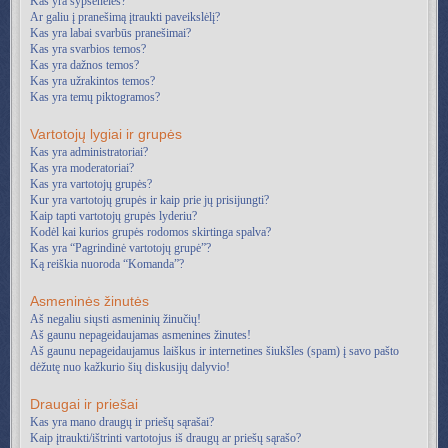
Kas yra šypsenėlės?
Ar galiu į pranešimą įtraukti paveikslėlį?
Kas yra labai svarbūs pranešimai?
Kas yra svarbios temos?
Kas yra dažnos temos?
Kas yra užrakintos temos?
Kas yra temų piktogramos?
Vartotojų lygiai ir grupės
Kas yra administratoriai?
Kas yra moderatoriai?
Kas yra vartotojų grupės?
Kur yra vartotojų grupės ir kaip prie jų prisijungti?
Kaip tapti vartotojų grupės lyderiu?
Kodėl kai kurios grupės rodomos skirtinga spalva?
Kas yra “Pagrindinė vartotojų grupė”?
Ką reiškia nuoroda “Komanda”?
Asmeninės žinutės
Aš negaliu siųsti asmeninių žinučių!
Aš gaunu nepageidaujamas asmenines žinutes!
Aš gaunu nepageidaujamus laiškus ir internetines šiukšles (spam) į savo pašto
dėžutę nuo kažkurio šių diskusijų dalyvio!
Draugai ir priešai
Kas yra mano draugų ir priešų sąrašai?
Kaip įtraukti/ištrinti vartotojus iš draugų ar priešų sąrašo?