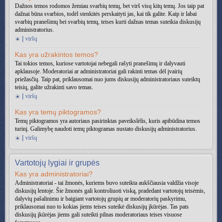
Dažnos temos rodomos žemiau svarbių temų, bet virš visų kitų temų. Jos taip pat
dažnai būna svarbios, todėl stenkitės perskaityti jas, kai tik galite. Kaip ir labai
svarbių pranešimų bei svarbių temų, teises kurti dažnas temas suteikia diskusijų
administratorius.
Į viršų
Kas yra užrakintos temos?
Tai tokios temos, kuriose vartotojai nebegali rašyti pranešimų ir dalyvauti
apklausoje. Moderatoriai ar administratoriai gali rakinti temas dėl įvairių
priežasčių. Taip pat, priklausomai nuo jums diskusijų administratoriaus suteiktų
teisių, galite užrakinti savo temas.
Į viršų
Kas yra temų piktogramos?
Temų piktogramos yra autoriaus pasirinktas paveikslėlis, kuris apibūdina temos
turinį. Galimybę naudoti temų piktogramas nustato diskusijų administratorius.
Į viršų
Vartotojų lygiai ir grupės
Kas yra administratoriai?
Administratoriai - tai žmonės, kuriems buvo suteikta aukščiausia valdžia visoje
diskusijų lentoje. Šie žmonės gali kontroliuoti viską, pradedant vartotojų teisėmis,
dalyvių pašalinimu ir baigiant vartotojų grupių ar moderatorių paskyrimu,
priklausomai nuo to kokias jiems teises suteikė diskusijų įkūrėjas. Tas pats
diskusijų įkūrėjas jiems gali suteikti pilnas moderatoriaus teises visuose