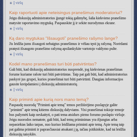
Į viršų
Kaip raportuoti apie neteisingus pranešimus moderatoriui?
Jeigu diskusijų administratorius įjungė tokią galimybę, šalia kiekvieno pranešimo
matysite raportavimo mygtuką. Paspauskite jį ir sekite nurodymus ekrane.
Į viršų
Ką daro mygtukas “Išsaugoti” pranešimo rašymo lange?
Jis leidžia jums išsaugoti nebaigtus pranešimus ir vėliau tęsti jų rašymą. Norėdami
pratęsti išsaugoto pranešimo rašymą apsilankykite vartotojo valdymo pulte.
Į viršų
Kodėl mano pranešimas turi būti patvirtintas?
Gali būti, kad diskusijų administratorius nusprendė, jog kiekvienas pranešimas
forume kuriame rašote turi būti patvirtintas. Taip pat gali būti, kad administratorius
paskyrė jus grupei, kurios pranešimai turi būti patvirtinti. Daugiau informacijos
gausite kreipdamiesi į diskusijų administratorių.
Į viršų
Kaip priminti apie kurią nors mano temą?
Paspaudę nuorodą “Priminti apie temą” temos peržiūrėjimo puslapyje galite
"priminti" apie temą kitiems diskusijų dalyviams. Visi pranešimai tokioje temoje
bus pažymėti kaip neskaityti, o pati tema atsidurs pirmo forumo puslapio viršuje.
Jeigu nuorodos nematote, gali būti, kad temų priminimas yra išjungtas arba
nepasiektas laiko tarpas, nuo kuriuo leidžiama priminti apie temą. Apie temą taip
pat galima priminti ir paprasčiausiai atsakant į ją, tačiau įsitikinkite, kad tai leidžia
diskusijų taisyklės.