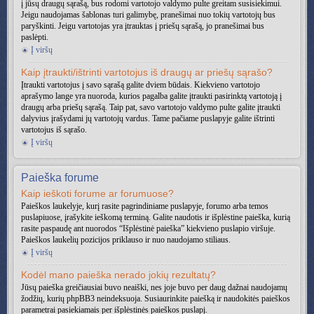
į jūsų draugų sąrašą, bus rodomi vartotojo valdymo pulte greitam susisiekimui.
Jeigu naudojamas šablonas turi galimybę, pranešimai nuo tokių vartotojų bus
paryškinti. Jeigu vartotojas yra įtrauktas į priešų sąrašą, jo pranešimai bus
paslėpti.
Į viršų
Kaip įtraukti/ištrinti vartotojus iš draugų ar priešų sąrašo?
Įtraukti vartotojus į savo sąrašą galite dviem būdais. Kiekvieno vartotojo
aprašymo lange yra nuoroda, kurios pagalba galite įtraukti pasirinktą vartotoją į
draugų arba priešų sąrašą. Taip pat, savo vartotojo valdymo pulte galite įtraukti
dalyvius įrašydami jų vartotojų vardus. Tame pačiame puslapyje galite ištrinti
vartotojus iš sąrašo.
Į viršų
Paieška forume
Kaip ieškoti forume ar forumuose?
Paieškos laukelyje, kurį rasite pagrindiniame puslapyje, forumo arba temos
puslapiuose, įrašykite ieškomą terminą. Galite naudotis ir išplėstine paieška, kurią
rasite paspaudę ant nuorodos “Išplėstinė paieška” kiekvieno puslapio viršuje.
Paieškos laukelių pozicijos priklauso ir nuo naudojamo stiliaus.
Į viršų
Kodėl mano paieška nerado jokių rezultatų?
Jūsų paieška greičiausiai buvo neaiški, nes joje buvo per daug dažnai naudojamų
žodžių, kurių phpBB3 neindeksuoja. Susiaurinkite paiešką ir naudokitės paieškos
parametrai pasiekiamais per išplėstinės paieškos puslapį.