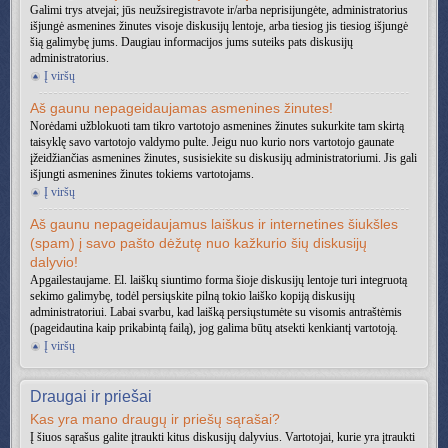
Galimi trys atvejai; jūs neužsiregistravote ir/arba neprisijungėte, administratorius
išjungė asmenines žinutes visoje diskusijų lentoje, arba tiesiog jis tiesiog išjungė
šią galimybę jums. Daugiau informacijos jums suteiks pats diskusijų
administratorius.
Į viršų
Aš gaunu nepageidaujamas asmenines žinutes!
Norėdami užblokuoti tam tikro vartotojo asmenines žinutes sukurkite tam skirtą
taisyklę savo vartotojo valdymo pulte. Jeigu nuo kurio nors vartotojo gaunate
įžeidžiančias asmenines žinutes, susisiekite su diskusijų administratoriumi. Jis gali
išjungti asmenines žinutes tokiems vartotojams.
Į viršų
Aš gaunu nepageidaujamus laiškus ir internetines šiukšles
(spam) į savo pašto dėžutę nuo kažkurio šių diskusijų
dalyvio!
Apgailestaujame. El. laiškų siuntimo forma šioje diskusijų lentoje turi integruotą
sekimo galimybę, todėl persiųskite pilną tokio laiško kopiją diskusijų
administratoriui. Labai svarbu, kad laišką persiųstumėte su visomis antraštėmis
(pageidautina kaip prikabintą failą), jog galima būtų atsekti kenkiantį vartotoją.
Į viršų
Draugai ir priešai
Kas yra mano draugų ir priešų sąrašai?
Į šiuos sąrašus galite įtraukti kitus diskusijų dalyvius. Vartotojai, kurie yra įtraukti