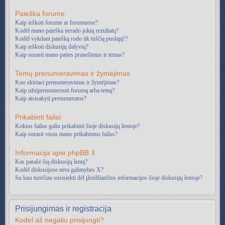
Paieška forume
Kaip ieškoti forume ar forumuose?
Kodėl mano paieška nerado jokių rezultatų?
Kodėl vykdant paiešką rodo tik tuščią puslapį!?
Kaip ieškoti diskusijų dalyvių?
Kaip surasti mano paties pranešimus ir temas?
Temų prenumeravimas ir žymėjimas
Kuo skiriasi prenumeravimas ir žymėjimas?
Kaip užsiprenumeruoti forumą arba temą?
Kaip atsisakyti prenumeratos?
Prikabinti failai
Kokius failus galiu prikabinti šioje diskusijų lentoje?
Kaip surasti visus mano prikabintus failus?
Informacija apie phpBB 3
Kas parašė šią diskusijų lentą?
Kodėl diskusijose nėra galimybės X?
Su kuo turėčiau susisiekti dėl įžeidžiančios informacijos šioje diskusijų lentoje?
Prisijungimas ir registracija
Kodėl aš negaliu prisijungti?