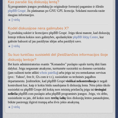
Kas parašė šią diskusijų lentą?
Šį programinės įrangos produktą (jo originalioje formoje) pagamino ir išleido
phpBB Grupė
. Jis platinamas po GNU GPL licencija. Sekdami nuoroda rasite
daugiau informacijos.
Į viršų
Kodėl diskusijose nėra galimybės X?
Šį produktą sukūrė ir licencijavo phpBB Grupė. Jeigu tikrai manote, kad diskusijų
lentoje trūksta kokios nors galimybės, apsilankykite
phpBB Idėjų Centre
, kur
galėsite balsuoti už jau pasiūlytas idėjas arba pasiūlyti savo.
Į viršų
Su kuo turėčiau susisiekti dėl įžeidžiančios informacijos šioje
diskusijų lentoje?
Bet kuris administratorius esantis “Komandos” puslapio sąraše turėtų tikti šiam
dalykui. Jeigu negaunate atsakymo, turėtumėte susisiekti su domeno savininku
(jam sužinoti turite atlikti
whois paiešką
) arba jeigu tai yra nemokamas servisas
(pvz.: Yahoo!, free.fr, f2s.com ir t.t.), susisiekite su techninės pagalbos
departamentu. Įsidėmėkite, kad phpBB Grupė
visiškai nekontroliuoja
ir negali
kontroliuoti kur, kaip ir kokiu būdu naudojama ši diskusijų lenta. Nėra jokio tikslo
susisiekti su phpBB Grupe dėl kokių nors teisinių priežasčių jeigu tai
tiesiogiai
neliečia
phpBB.com puslapio arba phpBB programinės įrangos. Jeigu, vis dėlto,
susisieksite su jais, dėl kokio nors
trečių šalių
šios diskusijų lentos panaudojimo,
būkite pasirengę išgirsti trumpą arba išvis jokio atsakymą.
Į viršų