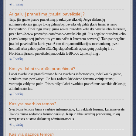
Į viršų
Ar galiu į pranešimą įtraukti paveikslėlį?
Taip, jūs galite į savo pranešimą įtraukti paveikslėlį. Jeigu diskusijų
administratorius įjungė tokią galimybę, paveikslėlį galite įkelti tiesiai iš savo
kompiuterio. Priešingu atveju jums reikės nurodyti kelią iki paveikslėlio Internete,
pvz.: http://www.pavyzdys.com/mano-paveikslėlis.gif. Jūs negalite nurodyti kelio
į savo kompiuterį (nebent jis yra tuo pačiu ir Interneto serveris)! Taip pat negalite
įtraukti paveikslėlio kuris yra už tam tikrų autentifikacijos mechanizmų, pvz.:
hotmail arba yahoo pašto dėžučių, slaptažodžiais apsaugotų puslapių ir t.t.
Norėdami įtraukti paveikslėlį naudokite BBKodo žymenį [img].
Į viršų
Kas yra labai svarbūs pranešimai?
Labai svarbiuose pranešimuose būna svarbios informacijos, todėl kai tik galite,
stenkitės juos perskaityti. Jie bus rodomi kiekvieno forumo viršuje ir jūsų
vartotojo valdymo pulte. Teises rašyti labai svarbius pranešimus suteikia diskusijų
administratorius.
Į viršų
Kas yra svarbios temos?
Svarbiose temose būna svarbios informacijos, kuri aktuali forume, kuriame esate.
Tokios temos rodomos forumo viršuje. Kaip ir labai svarbių pranešimų, tokių
temų teises nustato diskusijų administratorius.
Į viršų
Kas yra dažnos temos?