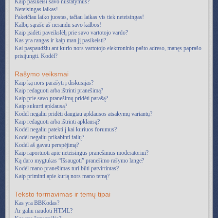
Kaip pasikeisi savo nustatymus?
Neteisingas laikas!
Pakeičiau laiko juostas, tačiau laikas vis tiek neteisingas!
Kalbų sąraše aš nerandu savo kalbos!
Kaip įsidėti paveikslėlį prie savo vartotojo vardo?
Kas yra rangas ir kaip man jį pasikeisti?
Kai paspaudžiu ant kurio nors vartotojo elektroninio pašto adreso, manęs paprašo
prisijungti. Kodėl?
Rašymo veiksmai
Kaip ką nors parašyti į diskusijas?
Kaip redaguoti arba ištrinti pranešimą?
Kaip prie savo pranešimų pridėti parašą?
Kaip sukurti apklausą?
Kodėl negaliu pridėti daugiau apklausos atsakymų variantų?
Kaip redaguoti arba ištrinti apklausą?
Kodėl negaliu patekti į kai kuriuos forumus?
Kodėl negaliu prikabinti failų?
Kodėl aš gavau perspėjimą?
Kaip raportuoti apie neteisingus pranešimus moderatoriui?
Ką daro mygtukas “Išsaugoti” pranešimo rašymo lange?
Kodėl mano pranešimas turi būti patvirtintas?
Kaip priminti apie kurią nors mano temą?
Teksto formavimas ir temų tipai
Kas yra BBKodas?
Ar galiu naudoti HTML?