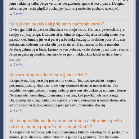
jums reikiamą kalbą. Jeigu vertimas neegzistuoja, galite išversti patys. Daugiau
informacijos rasite phpBB puslapyje (nuorodą rasite šio puslapio apačioje).
Į viršų
Kaip įsidėti paveikslėlį prie savo vartotojo vardo?
Iš viso gali būti du paveikslėliai šalia vartotojo vardo. Pirmasis paveikslėlis yra
susijęs su jūsų rangu. Dažniausiai tai būna žvaigždučių arba taškelių eilutė, kuri
parodo kiek žinučių jūs esat parašę arba kokį statusą turite diskusijose. Antrasis
dažniausiai didesnis paveikslėlis yra avataras. Dažniausiai jis būna unikalus.
Avatarų galimybę ir būdą, kuriuo jie yra įkeliami, valdo diskusijų administratorius.
Jeigu negalite jų naudoti, susisiekite su juo ir paklauskite kodėl avatarai buvo
išjungti.
Į viršų
Kas yra rangas ir kaip man jį pasikeisti?
Rangai žymi jūsų parašytų pranešimų skaičių. Taip pat specialiais rangais
pažymimi ypatingi dalyviai, tokie kaip administratoriai ar moderatoriai. Jūs
negalite tiesiogiai pakeisti rangų, kadangi juos nustato diskusijų administratorius.
Nerašinėkite nereikalingų pranešimų vien tam, kad pakeltumėte savo rangą.
Daugumoje diskusijų lentų toks elgesys yra netoleruojamas ir moderatoriai arba
administratoriai tiesiog sumažins jūsų parašytų pranešimų skaičių.
Į viršų
Kai paspaudžiu ant kurio nors vartotojo elektroninio pašto
adreso, manęs paprašo prisijungti. Kodėl?
Tik registruoti vartotojai gali siųsti pranešimus kitiems vartotojams el. paštu, ir tik
tuomet, jeigu diskusijų administratorius įjungė šią galimybę. Taip bandoma