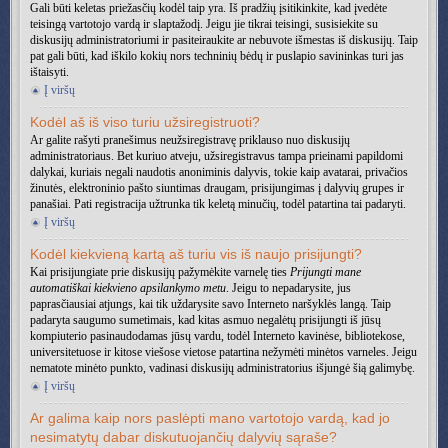
Gali būti keletas priežasčių kodėl taip yra. Iš pradžių įsitikinkite, kad įvedėte
teisingą vartotojo vardą ir slaptažodį. Jeigu jie tikrai teisingi, susisiekite su
diskusijų administratoriumi ir pasiteiraukite ar nebuvote išmestas iš diskusijų. Taip
pat gali būti, kad iškilo kokių nors techninių bėdų ir puslapio savininkas turi jas
ištaisyti.
Į viršų
Kodėl aš iš viso turiu užsiregistruoti?
Ar galite rašyti pranešimus neužsiregistravę priklauso nuo diskusijų
administratoriaus. Bet kuriuo atveju, užsiregistravus tampa prieinami papildomi
dalykai, kuriais negali naudotis anoniminis dalyvis, tokie kaip avatarai, privačios
žinutės, elektroninio pašto siuntimas draugam, prisijungimas į dalyvių grupes ir
panašiai. Pati registracija užtrunka tik keletą minučių, todėl patartina tai padaryti.
Į viršų
Kodėl kiekvieną kartą aš turiu vis iš naujo prisijungti?
Kai prisijungiate prie diskusijų pažymėkite varnelę ties
Prijungti mane
automatiškai kiekvieno apsilankymo metu
. Jeigu to nepadarysite, jus
paprasčiausiai atjungs, kai tik uždarysite savo Interneto naršyklės langą. Taip
padaryta saugumo sumetimais, kad kitas asmuo negalėtų prisijungti iš jūsų
kompiuterio pasinaudodamas jūsų vardu, todėl Interneto kavinėse, bibliotekose,
universitetuose ir kitose viešose vietose patartina nežymėti minėtos varneles. Jeigu
nematote minėto punkto, vadinasi diskusijų administratorius išjungė šią galimybę.
Į viršų
Ar galima kaip nors paslėpti mano vartotojo vardą, kad jo
nesimatytų dabar diskutuojančių dalyvių sąraše?