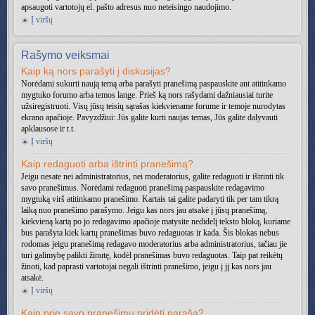
apsaugoti vartotojų el. pašto adresus nuo neteisingo naudojimo.
Į viršų
Rašymo veiksmai
Kaip ką nors parašyti į diskusijas?
Norėdami sukurti naują temą arba parašyti pranešimą paspauskite ant atitinkamo
mygtuko forumo arba temos lange. Prieš ką nors rašydami dažniausiai turite
užsiregistruoti. Visų jūsų teisių sąrašas kiekviename forume ir temoje nurodytas
ekrano apačioje. Pavyzdžiui: Jūs galite kurti naujas temas, Jūs galite dalyvauti
apklausose ir t.t.
Į viršų
Kaip redaguoti arba ištrinti pranešimą?
Jeigu nesate nei administratorius, nei moderatorius, galite redaguoti ir ištrinti tik
savo pranešimus. Norėdami redaguoti pranešimą paspauskite redagavimo
mygtuką virš atitinkamo pranešimo. Kartais tai galite padaryti tik per tam tikrą
laiką nuo pranešimo parašymo. Jeigu kas nors jau atsakė į jūsų pranešimą,
kiekvieną kartą po jo redagavimo apačioje matysite nedidelį teksto bloką, kuriame
bus parašyta kiek kartų pranešimas buvo redaguotas ir kada. Šis blokas nebus
rodomas jeigu pranešimą redagavo moderatorius arba administratorius, tačiau jie
turi galimybę palikti žinutę, kodėl pranešimas buvo redaguotas. Taip pat reikėtų
žinoti, kad paprasti vartotojai negali ištrinti pranešimo, jeigu į jį kas nors jau
atsakė.
Į viršų
Kaip prie savo pranešimų pridėti parašą?