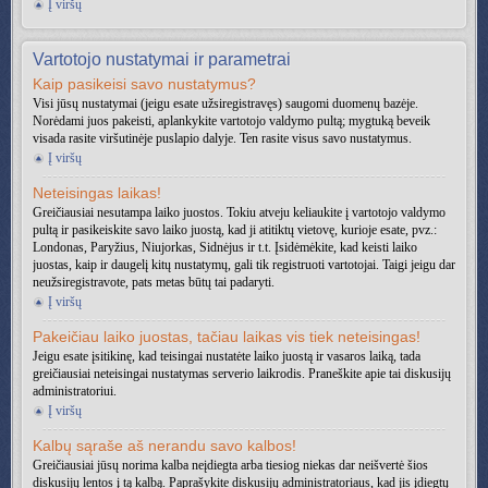
Į viršų
Vartotojo nustatymai ir parametrai
Kaip pasikeisi savo nustatymus?
Visi jūsų nustatymai (jeigu esate užsiregistravęs) saugomi duomenų bazėje.
Norėdami juos pakeisti, aplankykite vartotojo valdymo pultą; mygtuką beveik
visada rasite viršutinėje puslapio dalyje. Ten rasite visus savo nustatymus.
Į viršų
Neteisingas laikas!
Greičiausiai nesutampa laiko juostos. Tokiu atveju keliaukite į vartotojo valdymo
pultą ir pasikeiskite savo laiko juostą, kad ji atitiktų vietovę, kurioje esate, pvz.:
Londonas, Paryžius, Niujorkas, Sidnėjus ir t.t. Įsidėmėkite, kad keisti laiko
juostas, kaip ir daugelį kitų nustatymų, gali tik registruoti vartotojai. Taigi jeigu dar
neužsiregistravote, pats metas būtų tai padaryti.
Į viršų
Pakeičiau laiko juostas, tačiau laikas vis tiek neteisingas!
Jeigu esate įsitikinę, kad teisingai nustatėte laiko juostą ir vasaros laiką, tada
greičiausiai neteisingai nustatymas serverio laikrodis. Praneškite apie tai diskusijų
administratoriui.
Į viršų
Kalbų sąraše aš nerandu savo kalbos!
Greičiausiai jūsų norima kalba neįdiegta arba tiesiog niekas dar neišvertė šios
diskusijų lentos į tą kalbą. Paprašykite diskusijų administratoriaus, kad jis įdiegtų