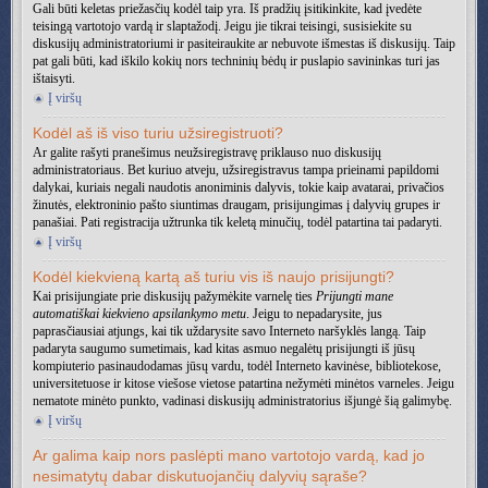
Gali būti keletas priežasčių kodėl taip yra. Iš pradžių įsitikinkite, kad įvedėte
teisingą vartotojo vardą ir slaptažodį. Jeigu jie tikrai teisingi, susisiekite su
diskusijų administratoriumi ir pasiteiraukite ar nebuvote išmestas iš diskusijų. Taip
pat gali būti, kad iškilo kokių nors techninių bėdų ir puslapio savininkas turi jas
ištaisyti.
Į viršų
Kodėl aš iš viso turiu užsiregistruoti?
Ar galite rašyti pranešimus neužsiregistravę priklauso nuo diskusijų
administratoriaus. Bet kuriuo atveju, užsiregistravus tampa prieinami papildomi
dalykai, kuriais negali naudotis anoniminis dalyvis, tokie kaip avatarai, privačios
žinutės, elektroninio pašto siuntimas draugam, prisijungimas į dalyvių grupes ir
panašiai. Pati registracija užtrunka tik keletą minučių, todėl patartina tai padaryti.
Į viršų
Kodėl kiekvieną kartą aš turiu vis iš naujo prisijungti?
Kai prisijungiate prie diskusijų pažymėkite varnelę ties
Prijungti mane
automatiškai kiekvieno apsilankymo metu
. Jeigu to nepadarysite, jus
paprasčiausiai atjungs, kai tik uždarysite savo Interneto naršyklės langą. Taip
padaryta saugumo sumetimais, kad kitas asmuo negalėtų prisijungti iš jūsų
kompiuterio pasinaudodamas jūsų vardu, todėl Interneto kavinėse, bibliotekose,
universitetuose ir kitose viešose vietose patartina nežymėti minėtos varneles. Jeigu
nematote minėto punkto, vadinasi diskusijų administratorius išjungė šią galimybę.
Į viršų
Ar galima kaip nors paslėpti mano vartotojo vardą, kad jo
nesimatytų dabar diskutuojančių dalyvių sąraše?