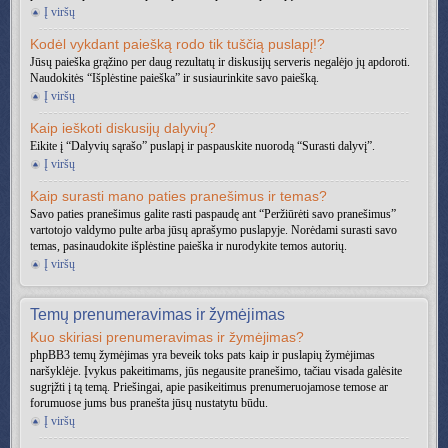
Į viršų
Kodėl vykdant paiešką rodo tik tuščią puslapį!?
Jūsų paieška grąžino per daug rezultatų ir diskusijų serveris negalėjo jų apdoroti.
Naudokitės “Išplėstine paieška” ir susiaurinkite savo paiešką.
Į viršų
Kaip ieškoti diskusijų dalyvių?
Eikite į “Dalyvių sąrašo” puslapį ir paspauskite nuorodą “Surasti dalyvį”.
Į viršų
Kaip surasti mano paties pranešimus ir temas?
Savo paties pranešimus galite rasti paspaudę ant “Peržiūrėti savo pranešimus”
vartotojo valdymo pulte arba jūsų aprašymo puslapyje. Norėdami surasti savo
temas, pasinaudokite išplėstine paieška ir nurodykite temos autorių.
Į viršų
Temų prenumeravimas ir žymėjimas
Kuo skiriasi prenumeravimas ir žymėjimas?
phpBB3 temų žymėjimas yra beveik toks pats kaip ir puslapių žymėjimas
naršyklėje. Įvykus pakeitimams, jūs negausite pranešimo, tačiau visada galėsite
sugrįžti į tą temą. Priešingai, apie pasikeitimus prenumeruojamose temose ar
forumuose jums bus pranešta jūsų nustatytu būdu.
Į viršų