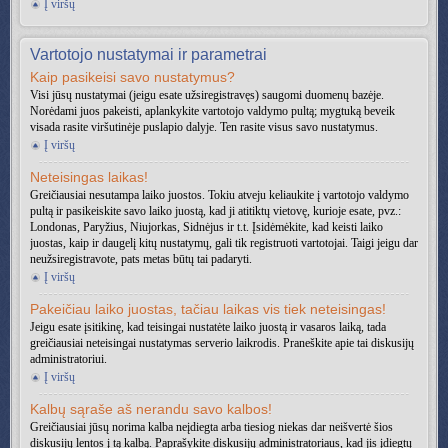
Į viršų
Vartotojo nustatymai ir parametrai
Kaip pasikeisi savo nustatymus?
Visi jūsų nustatymai (jeigu esate užsiregistravęs) saugomi duomenų bazėje.
Norėdami juos pakeisti, aplankykite vartotojo valdymo pultą; mygtuką beveik
visada rasite viršutinėje puslapio dalyje. Ten rasite visus savo nustatymus.
Į viršų
Neteisingas laikas!
Greičiausiai nesutampa laiko juostos. Tokiu atveju keliaukite į vartotojo valdymo
pultą ir pasikeiskite savo laiko juostą, kad ji atitiktų vietovę, kurioje esate, pvz.:
Londonas, Paryžius, Niujorkas, Sidnėjus ir t.t. Įsidėmėkite, kad keisti laiko
juostas, kaip ir daugelį kitų nustatymų, gali tik registruoti vartotojai. Taigi jeigu dar
neužsiregistravote, pats metas būtų tai padaryti.
Į viršų
Pakeičiau laiko juostas, tačiau laikas vis tiek neteisingas!
Jeigu esate įsitikinę, kad teisingai nustatėte laiko juostą ir vasaros laiką, tada
greičiausiai neteisingai nustatymas serverio laikrodis. Praneškite apie tai diskusijų
administratoriui.
Į viršų
Kalbų sąraše aš nerandu savo kalbos!
Greičiausiai jūsų norima kalba neįdiegta arba tiesiog niekas dar neišvertė šios
diskusijų lentos į tą kalbą. Paprašykite diskusijų administratoriaus, kad jis įdiegtų