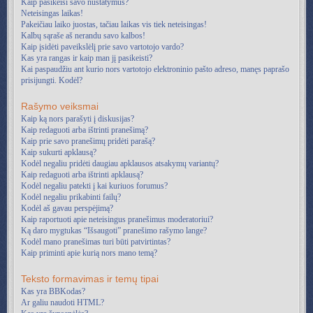
Kaip pasikeisi savo nustatymus?
Neteisingas laikas!
Pakeičiau laiko juostas, tačiau laikas vis tiek neteisingas!
Kalbų sąraše aš nerandu savo kalbos!
Kaip įsidėti paveikslėlį prie savo vartotojo vardo?
Kas yra rangas ir kaip man jį pasikeisti?
Kai paspaudžiu ant kurio nors vartotojo elektroninio pašto adreso, manęs paprašo
prisijungti. Kodėl?
Rašymo veiksmai
Kaip ką nors parašyti į diskusijas?
Kaip redaguoti arba ištrinti pranešimą?
Kaip prie savo pranešimų pridėti parašą?
Kaip sukurti apklausą?
Kodėl negaliu pridėti daugiau apklausos atsakymų variantų?
Kaip redaguoti arba ištrinti apklausą?
Kodėl negaliu patekti į kai kuriuos forumus?
Kodėl negaliu prikabinti failų?
Kodėl aš gavau perspėjimą?
Kaip raportuoti apie neteisingus pranešimus moderatoriui?
Ką daro mygtukas “Išsaugoti” pranešimo rašymo lange?
Kodėl mano pranešimas turi būti patvirtintas?
Kaip priminti apie kurią nors mano temą?
Teksto formavimas ir temų tipai
Kas yra BBKodas?
Ar galiu naudoti HTML?