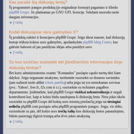
Kas parašė šią diskusijų lentą?
Šį programinės įrangos produktą (jo originalioje formoje) pagamino ir išleido
phpBB Grupė
. Jis platinamas po GNU GPL licencija. Sekdami nuoroda rasite
daugiau informacijos.
Į viršų
Kodėl diskusijose nėra galimybės X?
Šį produktą sukūrė ir licencijavo phpBB Grupė. Jeigu tikrai manote, kad diskusijų
lentoje trūksta kokios nors galimybės, apsilankykite
phpBB Idėjų Centre
, kur
galėsite balsuoti už jau pasiūlytas idėjas arba pasiūlyti savo.
Į viršų
Su kuo turėčiau susisiekti dėl įžeidžiančios informacijos šioje
diskusijų lentoje?
Bet kuris administratorius esantis “Komandos” puslapio sąraše turėtų tikti šiam
dalykui. Jeigu negaunate atsakymo, turėtumėte susisiekti su domeno savininku
(jam sužinoti turite atlikti
whois paiešką
) arba jeigu tai yra nemokamas servisas
(pvz.: Yahoo!, free.fr, f2s.com ir t.t.), susisiekite su techninės pagalbos
departamentu. Įsidėmėkite, kad phpBB Grupė
visiškai nekontroliuoja
ir negali
kontroliuoti kur, kaip ir kokiu būdu naudojama ši diskusijų lenta. Nėra jokio tikslo
susisiekti su phpBB Grupe dėl kokių nors teisinių priežasčių jeigu tai
tiesiogiai
neliečia
phpBB.com puslapio arba phpBB programinės įrangos. Jeigu, vis dėlto,
susisieksite su jais, dėl kokio nors
trečių šalių
šios diskusijų lentos panaudojimo,
būkite pasirengę išgirsti trumpą arba išvis jokio atsakymą.
Į viršų