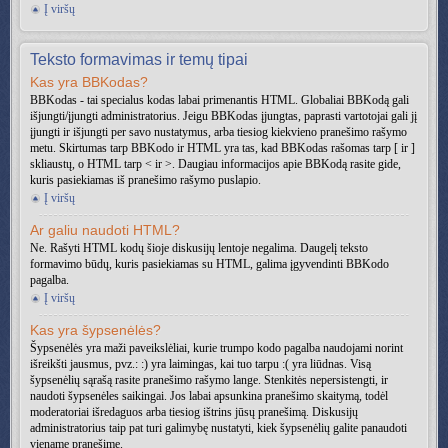
Į viršų
Teksto formavimas ir temų tipai
Kas yra BBKodas?
BBKodas - tai specialus kodas labai primenantis HTML. Globaliai BBKodą gali
išjungti/įjungti administratorius. Jeigu BBKodas įjungtas, paprasti vartotojai gali jį
įjungti ir išjungti per savo nustatymus, arba tiesiog kiekvieno pranešimo rašymo
metu. Skirtumas tarp BBKodo ir HTML yra tas, kad BBKodas rašomas tarp [ ir ]
skliaustų, o HTML tarp < ir >. Daugiau informacijos apie BBKodą rasite gide,
kuris pasiekiamas iš pranešimo rašymo puslapio.
Į viršų
Ar galiu naudoti HTML?
Ne. Rašyti HTML kodų šioje diskusijų lentoje negalima. Daugelį teksto
formavimo būdų, kuris pasiekiamas su HTML, galima įgyvendinti BBKodo
pagalba.
Į viršų
Kas yra šypsenėlės?
Šypsenėlės yra maži paveikslėliai, kurie trumpo kodo pagalba naudojami norint
išreikšti jausmus, pvz.: :) yra laimingas, kai tuo tarpu :( yra liūdnas. Visą
šypsenėlių sąrašą rasite pranešimo rašymo lange. Stenkitės nepersistengti, ir
naudoti šypsenėles saikingai. Jos labai apsunkina pranešimo skaitymą, todėl
moderatoriai išredaguos arba tiesiog ištrins jūsų pranešimą. Diskusijų
administratorius taip pat turi galimybę nustatyti, kiek šypsenėlių galite panaudoti
viename pranešime.