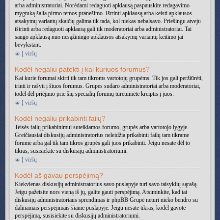
arba administratoriai. Norėdami redaguoti apklausą paspauskite redagavimo
mygtuką šalia pirmo temos pranešimo. Ištrinti apklausą arba keisti apklausos
atsakymų variantų skaičių galima tik tada, kol niekas nebalsavo. Priešingu atveju
ištrinti arba redaguoti apklausą gali tik moderatoriai arba administratoriai. Tai
saugo apklausą nuo nesąžiningo apklausos atsakymų variantų keitimo jai
bevykstant.
Į viršų
Kodėl negaliu patekti į kai kuriuos forumus?
Kai kurie forumai skirti tik tam tikroms vartotojų grupėms. Tik jos gali peržiūrėti,
trinti ir rašyti į šiuos forumus. Grupes sudaro administratoriai arba moderatoriai,
todėl dėl priėjimo prie šių specialių forumų turėtumėte kreiptis į juos.
Į viršų
Kodėl negaliu prikabinti failų?
Teisės failų prikabinimui suteikiamos forumo, grupės arba vartotojo lygyje.
Greičiausiai diskusijų administratorius neleidžia prikabinti failų tam tikrame
forume arba gal tik tam tikros grupės gali juos prikabinti. Jeigu nesate dėl to
tikras, susisiekite su diskusijų administratoriumi.
Į viršų
Kodėl aš gavau perspėjimą?
Kiekvienas diskusijų administratorius savo puslapyje turi savo taisyklių sąrašą.
Jeigu pažeisite nors vieną iš jų, galite gauti perspėjimą. Atsiminkite, kad tai
diskusijų administratoriaus sprendimas ir phpBB Grupė neturi nieko bendro su
dalinamais perspėjimais šiame puslapyje. Jeigu nesate tikras, kodėl gavote
perspėjimą, susisiekite su diskusijų administratoriumi.