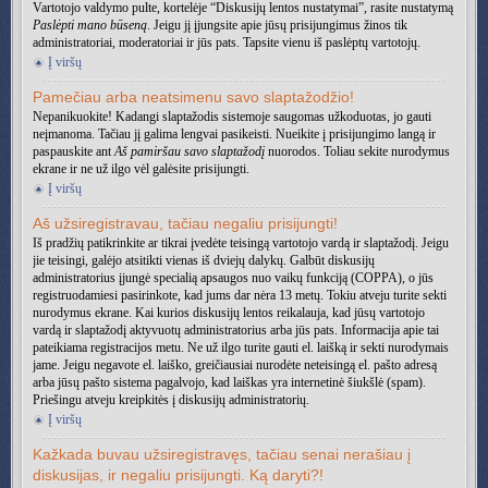
Vartotojo valdymo pulte, kortelėje “Diskusijų lentos nustatymai”, rasite nustatymą
Paslėpti mano būseną
. Jeigu jį įjungsite apie jūsų prisijungimus žinos tik
administratoriai, moderatoriai ir jūs pats. Tapsite vienu iš paslėptų vartotojų.
Į viršų
Pamečiau arba neatsimenu savo slaptažodžio!
Nepanikuokite! Kadangi slaptažodis sistemoje saugomas užkoduotas, jo gauti
neįmanoma. Tačiau jį galima lengvai pasikeisti. Nueikite į prisijungimo langą ir
paspauskite ant
Aš pamiršau savo slaptažodį
nuorodos. Toliau sekite nurodymus
ekrane ir ne už ilgo vėl galėsite prisijungti.
Į viršų
Aš užsiregistravau, tačiau negaliu prisijungti!
Iš pradžių patikrinkite ar tikrai įvedėte teisingą vartotojo vardą ir slaptažodį. Jeigu
jie teisingi, galėjo atsitikti vienas iš dviejų dalykų. Galbūt diskusijų
administratorius įjungė specialią apsaugos nuo vaikų funkciją (COPPA), o jūs
registruodamiesi pasirinkote, kad jums dar nėra 13 metų. Tokiu atveju turite sekti
nurodymus ekrane. Kai kurios diskusijų lentos reikalauja, kad jūsų vartotojo
vardą ir slaptažodį aktyvuotų administratorius arba jūs pats. Informacija apie tai
pateikiama registracijos metu. Ne už ilgo turite gauti el. laišką ir sekti nurodymais
jame. Jeigu negavote el. laiško, greičiausiai nurodėte neteisingą el. pašto adresą
arba jūsų pašto sistema pagalvojo, kad laiškas yra internetinė šiukšlė (spam).
Priešingu atveju kreipkitės į diskusijų administratorių.
Į viršų
Kažkada buvau užsiregistravęs, tačiau senai nerašiau į
diskusijas, ir negaliu prisijungti. Ką daryti?!