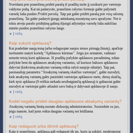
Norėdami prie pranešimų pridėti parašą iš pradžių turite jį susikurti per vartotojo
valdymo pultą. Kai tai padarysite, pranešimo rašymo formoje galite pažymėti
varnelę šalia punkto
Pridėti parašą
. Taip pat galite pridėti parašą prie visų rašomų
pranešimų. Tai galite padaryti įjungę atitinkamą nustatymą savo aprašyme. Net ir
tokiu atveju parašo pridėjimą galimą išjungti atžymėjus varnelę šalia aukščiau
minėto punkto pranešimo rašymo lange.
Į viršų
Kaip sukurti apklausą?
Kai pradedate naują temą (arba redaguojate naujos temos pirmąją žinutę), apačioje
turėtumėte matyti kortelę “Apklausos kūrimas”. Jeigu jos nematote, vadinasi
neturite teisių kurti apklausas. Iš pradžių įrašykite apklausos pavadinimą, toliau
įrašykite bent du apklausos atsakymų variantus, už kuriuos balsuos apklausos
dalyviai (kiekvieną atsakymo variantą reikia rašyti naujoje eilutėje). Taip pat,
pasinaudoję parametru “Atsakymų variantų skaičius vartotojui”, galite nurodyti,
kiek atsakymų variantų galės pasirinkti vartotojas apklausos metu, dienų skaičių,
kiek tęsis apklausa (0 reiškia niekada nesibaigiančią apklausą) ir galiausiai galite
nurodyti ar vartotojai galės atšaukti savo balsą ir dalyvauti apklausoje iš naujo.
Į viršų
Kodėl negaliu pridėti daugiau apklausos atsakymų variantų?
Atsakymų variantų limitą nustato diskusijų administratorius. Susisiekite su juo,
jeigu manote, kad jums reikia daugiau variantų nei leidžiama.
Į viršų
Kaip redaguoti arba ištrinti apklausą?
Kaip ir pranešimus, apklausą gali redaguoti tik tas, kuris ją sukūrė, moderatoriai