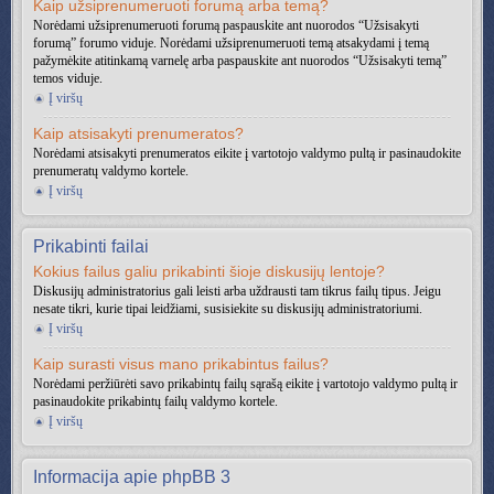
Kaip užsiprenumeruoti forumą arba temą?
Norėdami užsiprenumeruoti forumą paspauskite ant nuorodos “Užsisakyti
forumą” forumo viduje. Norėdami užsiprenumeruoti temą atsakydami į temą
pažymėkite atitinkamą varnelę arba paspauskite ant nuorodos “Užsisakyti temą”
temos viduje.
Į viršų
Kaip atsisakyti prenumeratos?
Norėdami atsisakyti prenumeratos eikite į vartotojo valdymo pultą ir pasinaudokite
prenumeratų valdymo kortele.
Į viršų
Prikabinti failai
Kokius failus galiu prikabinti šioje diskusijų lentoje?
Diskusijų administratorius gali leisti arba uždrausti tam tikrus failų tipus. Jeigu
nesate tikri, kurie tipai leidžiami, susisiekite su diskusijų administratoriumi.
Į viršų
Kaip surasti visus mano prikabintus failus?
Norėdami peržiūrėti savo prikabintų failų sąrašą eikite į vartotojo valdymo pultą ir
pasinaudokite prikabintų failų valdymo kortele.
Į viršų
Informacija apie phpBB 3