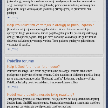
į jūsų draugų sąrašą, bus rodomi vartotojo valdymo pulte greitam susisiekimui.
Jeigu naudojamas šablonas turi galimybę, pranešimai nuo tokių vartotojų bus
paryškinti. Jeigu vartotojas yra įtrauktas į priešų sąrašą, jo pranešimai bus
paslėpti.
Į viršų
Kaip įtraukti/ištrinti vartotojus iš draugų ar priešų sąrašo?
Įtraukti vartotojus į savo sąrašą galite dviem būdais. Kiekvieno vartotojo
aprašymo lange yra nuoroda, kurios pagalba galite įtraukti pasirinktą vartotoją į
draugų arba priešų sąrašą. Taip pat, savo vartotojo valdymo pulte galite įtraukti
dalyvius įrašydami jų vartotojų vardus. Tame pačiame puslapyje galite ištrinti
vartotojus iš sąrašo.
Į viršų
Paieška forume
Kaip ieškoti forume ar forumuose?
Paieškos laukelyje, kurį rasite pagrindiniame puslapyje, forumo arba temos
puslapiuose, įrašykite ieškomą terminą. Galite naudotis ir išplėstine paieška, kurią
rasite paspaudę ant nuorodos “Išplėstinė paieška” kiekvieno puslapio viršuje.
Paieškos laukelių pozicijos priklauso ir nuo naudojamo stiliaus.
Į viršų
Kodėl mano paieška nerado jokių rezultatų?
Jūsų paieška greičiausiai buvo neaiški, nes joje buvo per daug dažnai naudojamų
žodžių, kurių phpBB3 neindeksuoja. Susiaurinkite paiešką ir naudokitės paieškos
parametrai pasiekiamais per išplėstinės paieškos puslapį.