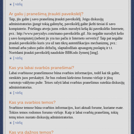
Į viršų
Ar galiu į pranešimą įtraukti paveikslėlį?
Taip, jūs galite į savo pranešimą įtraukti paveikslėlį. Jeigu diskusijų
administratorius įjungė tokią galimybę, paveikslėlį galite įkelti tiesiai iš savo
kompiuterio. Priešingu atveju jums reikės nurodyti kelią iki paveikslėlio Internete,
pvz.: http://www.pavyzdys.com/mano-paveikslėlis.gif. Jūs negalite nurodyti kelio
į savo kompiuterį (nebent jis yra tuo pačiu ir Interneto serveris)! Taip pat negalite
įtraukti paveikslėlio kuris yra už tam tikrų autentifikacijos mechanizmų, pvz.:
hotmail arba yahoo pašto dėžučių, slaptažodžiais apsaugotų puslapių ir t.t.
Norėdami įtraukti paveikslėlį naudokite BBKodo žymenį [img].
Į viršų
Kas yra labai svarbūs pranešimai?
Labai svarbiuose pranešimuose būna svarbios informacijos, todėl kai tik galite,
stenkitės juos perskaityti. Jie bus rodomi kiekvieno forumo viršuje ir jūsų
vartotojo valdymo pulte. Teises rašyti labai svarbius pranešimus suteikia diskusijų
administratorius.
Į viršų
Kas yra svarbios temos?
Svarbiose temose būna svarbios informacijos, kuri aktuali forume, kuriame esate.
Tokios temos rodomos forumo viršuje. Kaip ir labai svarbių pranešimų, tokių
temų teises nustato diskusijų administratorius.
Į viršų
Kas yra dažnos temos?