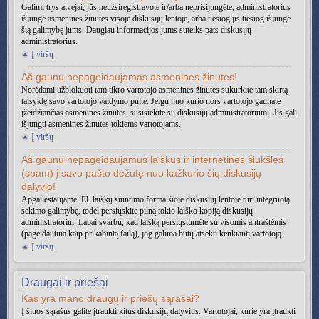
Galimi trys atvejai; jūs neužsiregistravote ir/arba neprisijungėte, administratorius
išjungė asmenines žinutes visoje diskusijų lentoje, arba tiesiog jis tiesiog išjungė
šią galimybę jums. Daugiau informacijos jums suteiks pats diskusijų
administratorius.
Į viršų
Aš gaunu nepageidaujamas asmenines žinutes!
Norėdami užblokuoti tam tikro vartotojo asmenines žinutes sukurkite tam skirtą
taisyklę savo vartotojo valdymo pulte. Jeigu nuo kurio nors vartotojo gaunate
įžeidžiančias asmenines žinutes, susisiekite su diskusijų administratoriumi. Jis gali
išjungti asmenines žinutes tokiems vartotojams.
Į viršų
Aš gaunu nepageidaujamus laiškus ir internetines šiukšles
(spam) į savo pašto dėžutę nuo kažkurio šių diskusijų
dalyvio!
Apgailestaujame. El. laiškų siuntimo forma šioje diskusijų lentoje turi integruotą
sekimo galimybę, todėl persiųskite pilną tokio laiško kopiją diskusijų
administratoriui. Labai svarbu, kad laišką persiųstumėte su visomis antraštėmis
(pageidautina kaip prikabintą failą), jog galima būtų atsekti kenkiantį vartotoją.
Į viršų
Draugai ir priešai
Kas yra mano draugų ir priešų sąrašai?
Į šiuos sąrašus galite įtraukti kitus diskusijų dalyvius. Vartotojai, kurie yra įtraukti