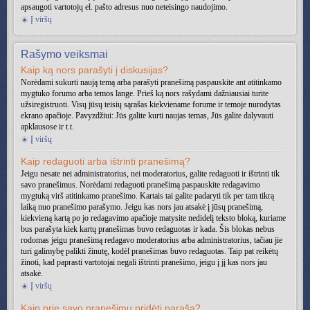
apsaugoti vartotojų el. pašto adresus nuo neteisingo naudojimo.
Į viršų
Rašymo veiksmai
Kaip ką nors parašyti į diskusijas?
Norėdami sukurti naują temą arba parašyti pranešimą paspauskite ant atitinkamo
mygtuko forumo arba temos lange. Prieš ką nors rašydami dažniausiai turite
užsiregistruoti. Visų jūsų teisių sąrašas kiekviename forume ir temoje nurodytas
ekrano apačioje. Pavyzdžiui: Jūs galite kurti naujas temas, Jūs galite dalyvauti
apklausose ir t.t.
Į viršų
Kaip redaguoti arba ištrinti pranešimą?
Jeigu nesate nei administratorius, nei moderatorius, galite redaguoti ir ištrinti tik
savo pranešimus. Norėdami redaguoti pranešimą paspauskite redagavimo
mygtuką virš atitinkamo pranešimo. Kartais tai galite padaryti tik per tam tikrą
laiką nuo pranešimo parašymo. Jeigu kas nors jau atsakė į jūsų pranešimą,
kiekvieną kartą po jo redagavimo apačioje matysite nedidelį teksto bloką, kuriame
bus parašyta kiek kartų pranešimas buvo redaguotas ir kada. Šis blokas nebus
rodomas jeigu pranešimą redagavo moderatorius arba administratorius, tačiau jie
turi galimybę palikti žinutę, kodėl pranešimas buvo redaguotas. Taip pat reikėtų
žinoti, kad paprasti vartotojai negali ištrinti pranešimo, jeigu į jį kas nors jau
atsakė.
Į viršų
Kaip prie savo pranešimų pridėti parašą?