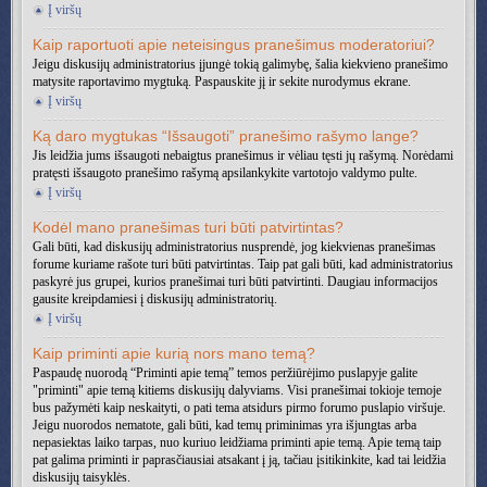
Į viršų
Kaip raportuoti apie neteisingus pranešimus moderatoriui?
Jeigu diskusijų administratorius įjungė tokią galimybę, šalia kiekvieno pranešimo
matysite raportavimo mygtuką. Paspauskite jį ir sekite nurodymus ekrane.
Į viršų
Ką daro mygtukas “Išsaugoti” pranešimo rašymo lange?
Jis leidžia jums išsaugoti nebaigtus pranešimus ir vėliau tęsti jų rašymą. Norėdami
pratęsti išsaugoto pranešimo rašymą apsilankykite vartotojo valdymo pulte.
Į viršų
Kodėl mano pranešimas turi būti patvirtintas?
Gali būti, kad diskusijų administratorius nusprendė, jog kiekvienas pranešimas
forume kuriame rašote turi būti patvirtintas. Taip pat gali būti, kad administratorius
paskyrė jus grupei, kurios pranešimai turi būti patvirtinti. Daugiau informacijos
gausite kreipdamiesi į diskusijų administratorių.
Į viršų
Kaip priminti apie kurią nors mano temą?
Paspaudę nuorodą “Priminti apie temą” temos peržiūrėjimo puslapyje galite
"priminti" apie temą kitiems diskusijų dalyviams. Visi pranešimai tokioje temoje
bus pažymėti kaip neskaityti, o pati tema atsidurs pirmo forumo puslapio viršuje.
Jeigu nuorodos nematote, gali būti, kad temų priminimas yra išjungtas arba
nepasiektas laiko tarpas, nuo kuriuo leidžiama priminti apie temą. Apie temą taip
pat galima priminti ir paprasčiausiai atsakant į ją, tačiau įsitikinkite, kad tai leidžia
diskusijų taisyklės.