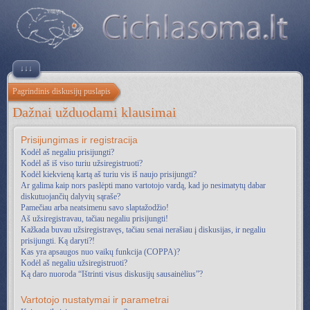
↓↓↓
Pagrindinis diskusijų puslapis
Dažnai užduodami klausimai
Prisijungimas ir registracija
Kodėl aš negaliu prisijungti?
Kodėl aš iš viso turiu užsiregistruoti?
Kodėl kiekvieną kartą aš turiu vis iš naujo prisijungti?
Ar galima kaip nors paslėpti mano vartotojo vardą, kad jo nesimatytų dabar
diskutuojančių dalyvių sąraše?
Pamečiau arba neatsimenu savo slaptažodžio!
Aš užsiregistravau, tačiau negaliu prisijungti!
Kažkada buvau užsiregistravęs, tačiau senai nerašiau į diskusijas, ir negaliu
prisijungti. Ką daryti?!
Kas yra apsaugos nuo vaikų funkcija (COPPA)?
Kodėl aš negaliu užsiregistruoti?
Ką daro nuoroda “Ištrinti visus diskusijų sausainėlius”?
Vartotojo nustatymai ir parametrai