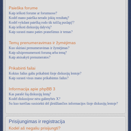
Paieška forume
Kaip ieškoti forume ar forumuose?
Kodėl mano paieška nerado jokių rezultatų?
Kodėl vykdant paiešką rodo tik tuščią puslapį!?
Kaip ieškoti diskusijų dalyvių?
Kaip surasti mano paties pranešimus ir temas?
Temų prenumeravimas ir žymėjimas
Kuo skiriasi prenumeravimas ir žymėjimas?
Kaip užsiprenumeruoti forumą arba temą?
Kaip atsisakyti prenumeratos?
Prikabinti failai
Kokius failus galiu prikabinti šioje diskusijų lentoje?
Kaip surasti visus mano prikabintus failus?
Informacija apie phpBB 3
Kas parašė šią diskusijų lentą?
Kodėl diskusijose nėra galimybės X?
Su kuo turėčiau susisiekti dėl įžeidžiančios informacijos šioje diskusijų lentoje?
Prisijungimas ir registracija
Kodėl aš negaliu prisijungti?