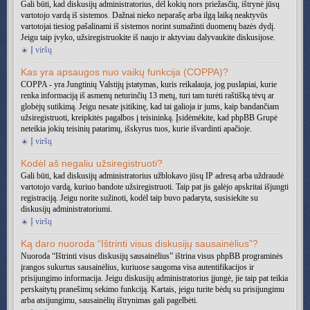
Gali būti, kad diskusijų administratorius, dėl kokių nors priežasčių, ištrynė jūsų
vartotojo vardą iš sistemos. Dažnai nieko neparašę arba ilgą laiką neaktyvūs
vartotojai tiesiog pašalinami iš sistemos norint sumažinti duomenų bazės dydį.
Jeigu taip įvyko, užsiregistruokite iš naujo ir aktyviau dalyvaukite diskusijose.
Į viršų
Kas yra apsaugos nuo vaikų funkcija (COPPA)?
COPPA - yra Jungtinių Valstijų įstatymas, kuris reikalauja, jog puslapiai, kurie
renka informaciją iš asmenų neturinčių 13 metų, turi tam turėti raštišką tėvų ar
globėjų sutikimą. Jeigu nesate įsitikinę, kad tai galioja ir jums, kaip bandančiam
užsiregistruoti, kreipkitės pagalbos į teisininką. Įsidėmėkite, kad phpBB Grupė
neteikia jokių teisinių patarimų, išskyrus tuos, kurie išvardinti apačioje.
Į viršų
Kodėl aš negaliu užsiregistruoti?
Gali būti, kad diskusijų administratorius užblokavo jūsų IP adresą arba uždraudė
vartotojo vardą, kuriuo bandote užsiregistruoti. Taip pat jis galėjo apskritai išjungti
registraciją. Jeigu norite sužinoti, kodėl taip buvo padaryta, susisiekite su
diskusijų administratoriumi.
Į viršų
Ką daro nuoroda “Ištrinti visus diskusijų sausainėlius”?
Nuoroda “Ištrinti visus diskusijų sausainėlius” ištrina visus phpBB programinės
įrangos sukurtus sausainėlius, kuriuose saugoma visa autentifikacijos ir
prisijungimo informacija. Jeigu diskusijų administratorius įjungė, jie taip pat teikia
perskaitytų pranešimų sekimo funkciją. Kartais, jeigu turite bėdų su prisijungimu
arba atsijungimu, sausainėlių ištrynimas gali pagelbėti.