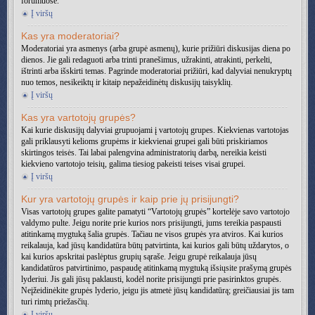
forumuose.
Į viršų
Kas yra moderatoriai?
Moderatoriai yra asmenys (arba grupė asmenų), kurie prižiūri diskusijas diena po
dienos. Jie gali redaguoti arba trinti pranešimus, užrakinti, atrakinti, perkelti,
ištrinti arba išskirti temas. Pagrinde moderatoriai prižiūri, kad dalyviai nenukryptų
nuo temos, nesikeiktų ir kitaip nepažeidinėtų diskusijų taisyklių.
Į viršų
Kas yra vartotojų grupės?
Kai kurie diskusijų dalyviai grupuojami į vartotojų grupes. Kiekvienas vartotojas
gali priklausyti kelioms grupėms ir kiekvienai grupei gali būti priskiriamos
skirtingos teisės. Tai labai palengvina administratorių darbą, nereikia keisti
kiekvieno vartotojo teisių, galima tiesiog pakeisti teises visai grupei.
Į viršų
Kur yra vartotojų grupės ir kaip prie jų prisijungti?
Visas vartotojų grupes galite pamatyti “Vartotojų grupės” kortelėje savo vartotojo
valdymo pulte. Jeigu norite prie kurios nors prisijungti, jums tereikia paspausti
atitinkamą mygtuką šalia grupės. Tačiau ne visos grupės yra atviros. Kai kurios
reikalauja, kad jūsų kandidatūra būtų patvirtinta, kai kurios gali būtų uždarytos, o
kai kurios apskritai paslėptus grupių sąraše. Jeigu grupė reikalauja jūsų
kandidatūros patvirtinimo, paspaudę atitinkamą mygtuką išsiųsite prašymą grupės
lyderiui. Jis gali jūsų paklausti, kodėl norite prisijungti prie pasirinktos grupės.
Neįžeidinėkite grupės lyderio, jeigu jis atmetė jūsų kandidatūrą; greičiausiai jis tam
turi rimtų priežasčių.
Į viršų