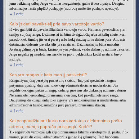
jums reikiamą kalbą. Jeigu vertimas neegzistuoja, galite išversti patys. Daugiau
informacijos rasite phpBB puslapyje (nuorodą rasite šio puslapio apačioje).
Į viršų
Kaip įsidėti paveikslėlį prie savo vartotojo vardo?
Iš viso gali būti du paveikslėliai šalia vartotojo vardo. Pirmasis paveikslėlis yra
susijęs su jūsų rangu. Dažniausiai tai būna žvaigždučių arba taškelių eilutė, kuri
parodo kiek žinučių jūs esat parašę arba kokį statusą turite diskusijose. Antrasis
dažniausiai didesnis paveikslėlis yra avataras. Dažniausiai jis būna unikalus.
Avatarų galimybę ir būdą, kuriuo jie yra įkeliami, valdo diskusijų administratorius.
Jeigu negalite jų naudoti, susisiekite su juo ir paklauskite kodėl avatarai buvo
išjungti.
Į viršų
Kas yra rangas ir kaip man jį pasikeisti?
Rangai žymi jūsų parašytų pranešimų skaičių. Taip pat specialiais rangais
pažymimi ypatingi dalyviai, tokie kaip administratoriai ar moderatoriai. Jūs
negalite tiesiogiai pakeisti rangų, kadangi juos nustato diskusijų administratorius.
Nerašinėkite nereikalingų pranešimų vien tam, kad pakeltumėte savo rangą.
Daugumoje diskusijų lentų toks elgesys yra netoleruojamas ir moderatoriai arba
administratoriai tiesiog sumažins jūsų parašytų pranešimų skaičių.
Į viršų
Kai paspaudžiu ant kurio nors vartotojo elektroninio pašto
adreso, manęs paprašo prisijungti. Kodėl?
Tik registruoti vartotojai gali siųsti pranešimus kitiems vartotojams el. paštu, ir tik
tuomet, jeigu diskusijų administratorius įjungė šią galimybę. Taip bandoma