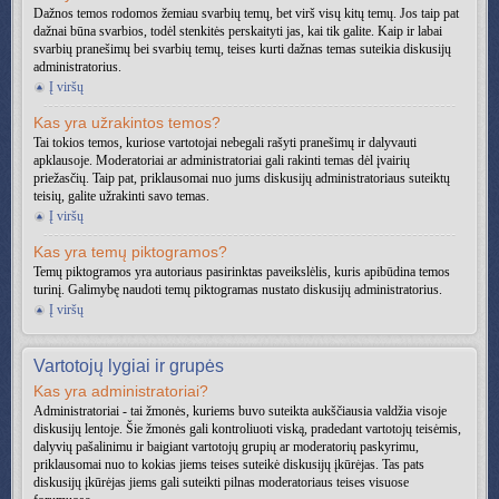
Dažnos temos rodomos žemiau svarbių temų, bet virš visų kitų temų. Jos taip pat
dažnai būna svarbios, todėl stenkitės perskaityti jas, kai tik galite. Kaip ir labai
svarbių pranešimų bei svarbių temų, teises kurti dažnas temas suteikia diskusijų
administratorius.
Į viršų
Kas yra užrakintos temos?
Tai tokios temos, kuriose vartotojai nebegali rašyti pranešimų ir dalyvauti
apklausoje. Moderatoriai ar administratoriai gali rakinti temas dėl įvairių
priežasčių. Taip pat, priklausomai nuo jums diskusijų administratoriaus suteiktų
teisių, galite užrakinti savo temas.
Į viršų
Kas yra temų piktogramos?
Temų piktogramos yra autoriaus pasirinktas paveikslėlis, kuris apibūdina temos
turinį. Galimybę naudoti temų piktogramas nustato diskusijų administratorius.
Į viršų
Vartotojų lygiai ir grupės
Kas yra administratoriai?
Administratoriai - tai žmonės, kuriems buvo suteikta aukščiausia valdžia visoje
diskusijų lentoje. Šie žmonės gali kontroliuoti viską, pradedant vartotojų teisėmis,
dalyvių pašalinimu ir baigiant vartotojų grupių ar moderatorių paskyrimu,
priklausomai nuo to kokias jiems teises suteikė diskusijų įkūrėjas. Tas pats
diskusijų įkūrėjas jiems gali suteikti pilnas moderatoriaus teises visuose