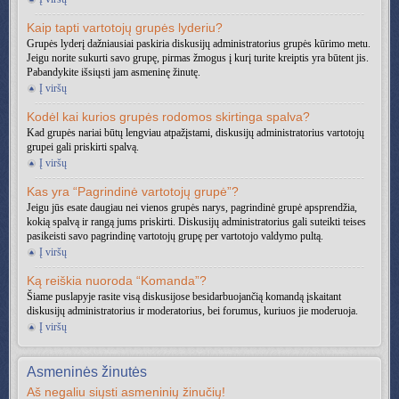
Kaip tapti vartotojų grupės lyderiu?
Grupės lyderį dažniausiai paskiria diskusijų administratorius grupės kūrimo metu.
Jeigu norite sukurti savo grupę, pirmas žmogus į kurį turite kreiptis yra būtent jis.
Pabandykite išsiųsti jam asmeninę žinutę.
Į viršų
Kodėl kai kurios grupės rodomos skirtinga spalva?
Kad grupės nariai būtų lengviau atpažįstami, diskusijų administratorius vartotojų
grupei gali priskirti spalvą.
Į viršų
Kas yra “Pagrindinė vartotojų grupė”?
Jeigu jūs esate daugiau nei vienos grupės narys, pagrindinė grupė apsprendžia,
kokią spalvą ir rangą jums priskirti. Diskusijų administratorius gali suteikti teises
pasikeisti savo pagrindinę vartotojų grupę per vartotojo valdymo pultą.
Į viršų
Ką reiškia nuoroda “Komanda”?
Šiame puslapyje rasite visą diskusijose besidarbuojančią komandą įskaitant
diskusijų administratorius ir moderatorius, bei forumus, kuriuos jie moderuoja.
Į viršų
Asmeninės žinutės
Aš negaliu siųsti asmeninių žinučių!