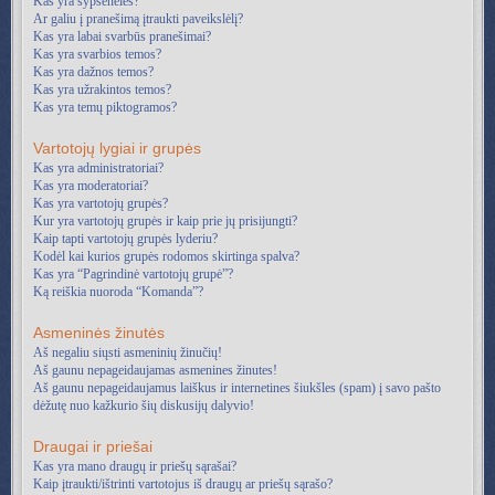
Kas yra šypsenėlės?
Ar galiu į pranešimą įtraukti paveikslėlį?
Kas yra labai svarbūs pranešimai?
Kas yra svarbios temos?
Kas yra dažnos temos?
Kas yra užrakintos temos?
Kas yra temų piktogramos?
Vartotojų lygiai ir grupės
Kas yra administratoriai?
Kas yra moderatoriai?
Kas yra vartotojų grupės?
Kur yra vartotojų grupės ir kaip prie jų prisijungti?
Kaip tapti vartotojų grupės lyderiu?
Kodėl kai kurios grupės rodomos skirtinga spalva?
Kas yra “Pagrindinė vartotojų grupė”?
Ką reiškia nuoroda “Komanda”?
Asmeninės žinutės
Aš negaliu siųsti asmeninių žinučių!
Aš gaunu nepageidaujamas asmenines žinutes!
Aš gaunu nepageidaujamus laiškus ir internetines šiukšles (spam) į savo pašto
dėžutę nuo kažkurio šių diskusijų dalyvio!
Draugai ir priešai
Kas yra mano draugų ir priešų sąrašai?
Kaip įtraukti/ištrinti vartotojus iš draugų ar priešų sąrašo?