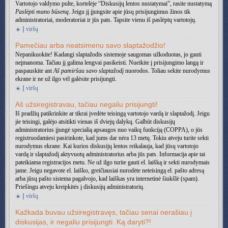
Vartotojo valdymo pulte, kortelėje “Diskusijų lentos nustatymai”, rasite nustatymą
Paslėpti mano būseną
. Jeigu jį įjungsite apie jūsų prisijungimus žinos tik
administratoriai, moderatoriai ir jūs pats. Tapsite vienu iš paslėptų vartotojų.
Į viršų
Pamečiau arba neatsimenu savo slaptažodžio!
Nepanikuokite! Kadangi slaptažodis sistemoje saugomas užkoduotas, jo gauti
neįmanoma. Tačiau jį galima lengvai pasikeisti. Nueikite į prisijungimo langą ir
paspauskite ant
Aš pamiršau savo slaptažodį
nuorodos. Toliau sekite nurodymus
ekrane ir ne už ilgo vėl galėsite prisijungti.
Į viršų
Aš užsiregistravau, tačiau negaliu prisijungti!
Iš pradžių patikrinkite ar tikrai įvedėte teisingą vartotojo vardą ir slaptažodį. Jeigu
jie teisingi, galėjo atsitikti vienas iš dviejų dalykų. Galbūt diskusijų
administratorius įjungė specialią apsaugos nuo vaikų funkciją (COPPA), o jūs
registruodamiesi pasirinkote, kad jums dar nėra 13 metų. Tokiu atveju turite sekti
nurodymus ekrane. Kai kurios diskusijų lentos reikalauja, kad jūsų vartotojo
vardą ir slaptažodį aktyvuotų administratorius arba jūs pats. Informacija apie tai
pateikiama registracijos metu. Ne už ilgo turite gauti el. laišką ir sekti nurodymais
jame. Jeigu negavote el. laiško, greičiausiai nurodėte neteisingą el. pašto adresą
arba jūsų pašto sistema pagalvojo, kad laiškas yra internetinė šiukšlė (spam).
Priešingu atveju kreipkitės į diskusijų administratorių.
Į viršų
Kažkada buvau užsiregistravęs, tačiau senai nerašiau į
diskusijas, ir negaliu prisijungti. Ką daryti?!