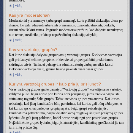
forumuose.
Į viršų
Kas yra moderatoriai?
Moderatoriai yra asmenys (arba grupė asmenų), kurie prižiūri diskusijas diena po
dienos. Jie gali redaguoti arba trinti pranešimus, užrakinti, atrakinti, perkelti,
ištrinti arba išskirti temas. Pagrinde moderatoriai prižiūri, kad dalyviai nenukryptų
nuo temos, nesikeiktų ir kitaip nepažeidinėtų diskusijų taisyklių.
Į viršų
Kas yra vartotojų grupės?
Kai kurie diskusijų dalyviai grupuojami į vartotojų grupes. Kiekvienas vartotojas
gali priklausyti kelioms grupėms ir kiekvienai grupei gali būti priskiriamos
skirtingos teisės. Tai labai palengvina administratorių darbą, nereikia keisti
kiekvieno vartotojo teisių, galima tiesiog pakeisti teises visai grupei.
Į viršų
Kur yra vartotojų grupės ir kaip prie jų prisijungti?
Visas vartotojų grupes galite pamatyti “Vartotojų grupės” kortelėje savo vartotojo
valdymo pulte. Jeigu norite prie kurios nors prisijungti, jums tereikia paspausti
atitinkamą mygtuką šalia grupės. Tačiau ne visos grupės yra atviros. Kai kurios
reikalauja, kad jūsų kandidatūra būtų patvirtinta, kai kurios gali būtų uždarytos, o
kai kurios apskritai paslėptus grupių sąraše. Jeigu grupė reikalauja jūsų
kandidatūros patvirtinimo, paspaudę atitinkamą mygtuką išsiųsite prašymą grupės
lyderiui. Jis gali jūsų paklausti, kodėl norite prisijungti prie pasirinktos grupės.
Neįžeidinėkite grupės lyderio, jeigu jis atmetė jūsų kandidatūrą; greičiausiai jis tam
turi rimtų priežasčių.
Į viršų