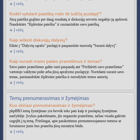
Į viršų
Kodėl vykdant paiešką rodo tik tuščią puslapį!?
Jūsų paieška grąžino per daug rezultatų ir diskusijų serveris negalėjo jų apdoroti.
Naudokitės “Išplėstine paieška” ir susiaurinkite savo paiešką.
Į viršų
Kaip ieškoti diskusijų dalyvių?
Eikite į “Dalyvių sąrašo” puslapį ir paspauskite nuorodą “Surasti dalyvį”.
Į viršų
Kaip surasti mano paties pranešimus ir temas?
Savo paties pranešimus galite rasti paspaudę ant “Peržiūrėti savo pranešimus”
vartotojo valdymo pulte arba jūsų aprašymo puslapyje. Norėdami surasti savo
temas, pasinaudokite išplėstine paieška ir nurodykite temos autorių.
Į viršų
Temų prenumeravimas ir žymėjimas
Kuo skiriasi prenumeravimas ir žymėjimas?
phpBB3 temų žymėjimas yra beveik toks pats kaip ir puslapių žymėjimas
naršyklėje. Įvykus pakeitimams, jūs negausite pranešimo, tačiau visada galėsite
sugrįžti į tą temą. Priešingai, apie pasikeitimus prenumeruojamose temose ar
forumuose jums bus pranešta jūsų nustatytu būdu.
Į viršų