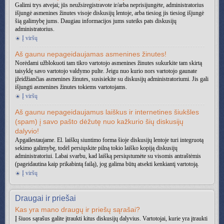
Galimi trys atvejai; jūs neužsiregistravote ir/arba neprisijungėte, administratorius
išjungė asmenines žinutes visoje diskusijų lentoje, arba tiesiog jis tiesiog išjungė
šią galimybę jums. Daugiau informacijos jums suteiks pats diskusijų
administratorius.
Į viršų
Aš gaunu nepageidaujamas asmenines žinutes!
Norėdami užblokuoti tam tikro vartotojo asmenines žinutes sukurkite tam skirtą
taisyklę savo vartotojo valdymo pulte. Jeigu nuo kurio nors vartotojo gaunate
įžeidžiančias asmenines žinutes, susisiekite su diskusijų administratoriumi. Jis gali
išjungti asmenines žinutes tokiems vartotojams.
Į viršų
Aš gaunu nepageidaujamus laiškus ir internetines šiukšles
(spam) į savo pašto dėžutę nuo kažkurio šių diskusijų
dalyvio!
Apgailestaujame. El. laiškų siuntimo forma šioje diskusijų lentoje turi integruotą
sekimo galimybę, todėl persiųskite pilną tokio laiško kopiją diskusijų
administratoriui. Labai svarbu, kad laišką persiųstumėte su visomis antraštėmis
(pageidautina kaip prikabintą failą), jog galima būtų atsekti kenkiantį vartotoją.
Į viršų
Draugai ir priešai
Kas yra mano draugų ir priešų sąrašai?
Į šiuos sąrašus galite įtraukti kitus diskusijų dalyvius. Vartotojai, kurie yra įtraukti