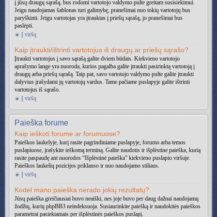
į jūsų draugų sąrašą, bus rodomi vartotojo valdymo pulte greitam susisiekimui.
Jeigu naudojamas šablonas turi galimybę, pranešimai nuo tokių vartotojų bus
paryškinti. Jeigu vartotojas yra įtrauktas į priešų sąrašą, jo pranešimai bus
paslėpti.
Į viršų
Kaip įtraukti/ištrinti vartotojus iš draugų ar priešų sąrašo?
Įtraukti vartotojus į savo sąrašą galite dviem būdais. Kiekvieno vartotojo
aprašymo lange yra nuoroda, kurios pagalba galite įtraukti pasirinktą vartotoją į
draugų arba priešų sąrašą. Taip pat, savo vartotojo valdymo pulte galite įtraukti
dalyvius įrašydami jų vartotojų vardus. Tame pačiame puslapyje galite ištrinti
vartotojus iš sąrašo.
Į viršų
Paieška forume
Kaip ieškoti forume ar forumuose?
Paieškos laukelyje, kurį rasite pagrindiniame puslapyje, forumo arba temos
puslapiuose, įrašykite ieškomą terminą. Galite naudotis ir išplėstine paieška, kurią
rasite paspaudę ant nuorodos “Išplėstinė paieška” kiekvieno puslapio viršuje.
Paieškos laukelių pozicijos priklauso ir nuo naudojamo stiliaus.
Į viršų
Kodėl mano paieška nerado jokių rezultatų?
Jūsų paieška greičiausiai buvo neaiški, nes joje buvo per daug dažnai naudojamų
žodžių, kurių phpBB3 neindeksuoja. Susiaurinkite paiešką ir naudokitės paieškos
parametrai pasiekiamais per išplėstinės paieškos puslapį.