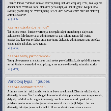
Dažnos temos rodomos žemiau svarbių temų, bet virš visų kitų temų. Jos taip pat
dažnai būna svarbios, todėl stenkitės perskaityti jas, kai tik galite. Kaip ir labai
svarbių pranešimų bei svarbių temų, teises kurti dažnas temas suteikia diskusijų
administratorius.
Į viršų
Kas yra užrakintos temos?
Tai tokios temos, kuriose vartotojai nebegali rašyti pranešimų ir dalyvauti
apklausoje. Moderatoriai ar administratoriai gali rakinti temas dėl įvairių
priežasčių. Taip pat, priklausomai nuo jums diskusijų administratoriaus suteiktų
teisių, galite užrakinti savo temas.
Į viršų
Kas yra temų piktogramos?
Temų piktogramos yra autoriaus pasirinktas paveikslėlis, kuris apibūdina temos
turinį. Galimybę naudoti temų piktogramas nustato diskusijų administratorius.
Į viršų
Vartotojų lygiai ir grupės
Kas yra administratoriai?
Administratoriai - tai žmonės, kuriems buvo suteikta aukščiausia valdžia visoje
diskusijų lentoje. Šie žmonės gali kontroliuoti viską, pradedant vartotojų teisėmis,
dalyvių pašalinimu ir baigiant vartotojų grupių ar moderatorių paskyrimu,
priklausomai nuo to kokias jiems teises suteikė diskusijų įkūrėjas. Tas pats
diskusijų įkūrėjas jiems gali suteikti pilnas moderatoriaus teises visuose