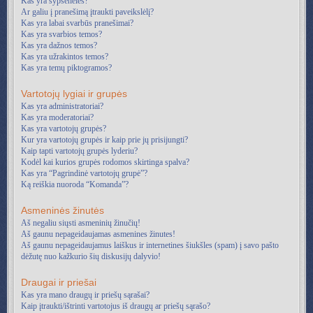
Kas yra šypsenėlės?
Ar galiu į pranešimą įtraukti paveikslėlį?
Kas yra labai svarbūs pranešimai?
Kas yra svarbios temos?
Kas yra dažnos temos?
Kas yra užrakintos temos?
Kas yra temų piktogramos?
Vartotojų lygiai ir grupės
Kas yra administratoriai?
Kas yra moderatoriai?
Kas yra vartotojų grupės?
Kur yra vartotojų grupės ir kaip prie jų prisijungti?
Kaip tapti vartotojų grupės lyderiu?
Kodėl kai kurios grupės rodomos skirtinga spalva?
Kas yra “Pagrindinė vartotojų grupė”?
Ką reiškia nuoroda “Komanda”?
Asmeninės žinutės
Aš negaliu siųsti asmeninių žinučių!
Aš gaunu nepageidaujamas asmenines žinutes!
Aš gaunu nepageidaujamus laiškus ir internetines šiukšles (spam) į savo pašto
dėžutę nuo kažkurio šių diskusijų dalyvio!
Draugai ir priešai
Kas yra mano draugų ir priešų sąrašai?
Kaip įtraukti/ištrinti vartotojus iš draugų ar priešų sąrašo?