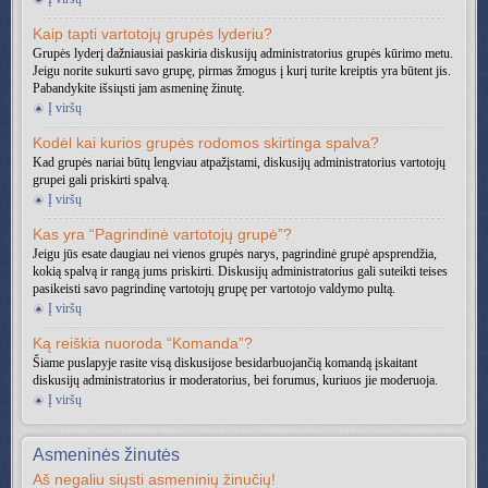
Kaip tapti vartotojų grupės lyderiu?
Grupės lyderį dažniausiai paskiria diskusijų administratorius grupės kūrimo metu.
Jeigu norite sukurti savo grupę, pirmas žmogus į kurį turite kreiptis yra būtent jis.
Pabandykite išsiųsti jam asmeninę žinutę.
Į viršų
Kodėl kai kurios grupės rodomos skirtinga spalva?
Kad grupės nariai būtų lengviau atpažįstami, diskusijų administratorius vartotojų
grupei gali priskirti spalvą.
Į viršų
Kas yra “Pagrindinė vartotojų grupė”?
Jeigu jūs esate daugiau nei vienos grupės narys, pagrindinė grupė apsprendžia,
kokią spalvą ir rangą jums priskirti. Diskusijų administratorius gali suteikti teises
pasikeisti savo pagrindinę vartotojų grupę per vartotojo valdymo pultą.
Į viršų
Ką reiškia nuoroda “Komanda”?
Šiame puslapyje rasite visą diskusijose besidarbuojančią komandą įskaitant
diskusijų administratorius ir moderatorius, bei forumus, kuriuos jie moderuoja.
Į viršų
Asmeninės žinutės
Aš negaliu siųsti asmeninių žinučių!