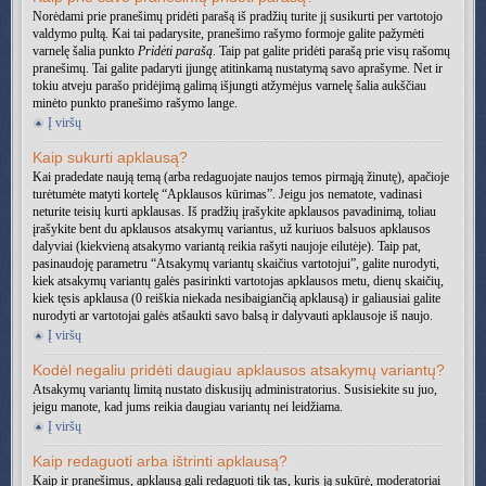
Norėdami prie pranešimų pridėti parašą iš pradžių turite jį susikurti per vartotojo
valdymo pultą. Kai tai padarysite, pranešimo rašymo formoje galite pažymėti
varnelę šalia punkto
Pridėti parašą
. Taip pat galite pridėti parašą prie visų rašomų
pranešimų. Tai galite padaryti įjungę atitinkamą nustatymą savo aprašyme. Net ir
tokiu atveju parašo pridėjimą galimą išjungti atžymėjus varnelę šalia aukščiau
minėto punkto pranešimo rašymo lange.
Į viršų
Kaip sukurti apklausą?
Kai pradedate naują temą (arba redaguojate naujos temos pirmąją žinutę), apačioje
turėtumėte matyti kortelę “Apklausos kūrimas”. Jeigu jos nematote, vadinasi
neturite teisių kurti apklausas. Iš pradžių įrašykite apklausos pavadinimą, toliau
įrašykite bent du apklausos atsakymų variantus, už kuriuos balsuos apklausos
dalyviai (kiekvieną atsakymo variantą reikia rašyti naujoje eilutėje). Taip pat,
pasinaudoję parametru “Atsakymų variantų skaičius vartotojui”, galite nurodyti,
kiek atsakymų variantų galės pasirinkti vartotojas apklausos metu, dienų skaičių,
kiek tęsis apklausa (0 reiškia niekada nesibaigiančią apklausą) ir galiausiai galite
nurodyti ar vartotojai galės atšaukti savo balsą ir dalyvauti apklausoje iš naujo.
Į viršų
Kodėl negaliu pridėti daugiau apklausos atsakymų variantų?
Atsakymų variantų limitą nustato diskusijų administratorius. Susisiekite su juo,
jeigu manote, kad jums reikia daugiau variantų nei leidžiama.
Į viršų
Kaip redaguoti arba ištrinti apklausą?
Kaip ir pranešimus, apklausą gali redaguoti tik tas, kuris ją sukūrė, moderatoriai