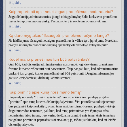
Į viršų
Kaip raportuoti apie neteisingus pranešimus moderatoriui?
Jeigu diskusijų administratorius įjungė tokią galimybę, šalia kiekvieno pranešimo
matysite raportavimo mygtuką. Paspauskite jį ir sekite nurodymus ekrane.
Į viršų
Ką daro mygtukas “Išsaugoti” pranešimo rašymo lange?
Jis leidžia jums išsaugoti nebaigtus pranešimus ir vėliau tęsti jų rašymą. Norėdami
pratęsti išsaugoto pranešimo rašymą apsilankykite vartotojo valdymo pulte.
Į viršų
Kodėl mano pranešimas turi būti patvirtintas?
Gali būti, kad diskusijų administratorius nusprendė, jog kiekvienas pranešimas
forume kuriame rašote turi būti patvirtintas. Taip pat gali būti, kad administratorius
paskyrė jus grupei, kurios pranešimai turi būti patvirtinti. Daugiau informacijos
gausite kreipdamiesi į diskusijų administratorių.
Į viršų
Kaip priminti apie kurią nors mano temą?
Paspaudę nuorodą “Priminti apie temą” temos peržiūrėjimo puslapyje galite
"priminti" apie temą kitiems diskusijų dalyviams. Visi pranešimai tokioje temoje
bus pažymėti kaip neskaityti, o pati tema atsidurs pirmo forumo puslapio viršuje.
Jeigu nuorodos nematote, gali būti, kad temų priminimas yra išjungtas arba
nepasiektas laiko tarpas, nuo kuriuo leidžiama priminti apie temą. Apie temą taip
pat galima priminti ir paprasčiausiai atsakant į ją, tačiau įsitikinkite, kad tai leidžia
diskusijų taisyklės.