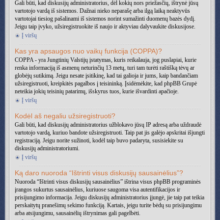
Gali būti, kad diskusijų administratorius, dėl kokių nors priežasčių, ištrynė jūsų
vartotojo vardą iš sistemos. Dažnai nieko neparašę arba ilgą laiką neaktyvūs
vartotojai tiesiog pašalinami iš sistemos norint sumažinti duomenų bazės dydį.
Jeigu taip įvyko, užsiregistruokite iš naujo ir aktyviau dalyvaukite diskusijose.
Į viršų
Kas yra apsaugos nuo vaikų funkcija (COPPA)?
COPPA - yra Jungtinių Valstijų įstatymas, kuris reikalauja, jog puslapiai, kurie
renka informaciją iš asmenų neturinčių 13 metų, turi tam turėti raštišką tėvų ar
globėjų sutikimą. Jeigu nesate įsitikinę, kad tai galioja ir jums, kaip bandančiam
užsiregistruoti, kreipkitės pagalbos į teisininką. Įsidėmėkite, kad phpBB Grupė
neteikia jokių teisinių patarimų, išskyrus tuos, kurie išvardinti apačioje.
Į viršų
Kodėl aš negaliu užsiregistruoti?
Gali būti, kad diskusijų administratorius užblokavo jūsų IP adresą arba uždraudė
vartotojo vardą, kuriuo bandote užsiregistruoti. Taip pat jis galėjo apskritai išjungti
registraciją. Jeigu norite sužinoti, kodėl taip buvo padaryta, susisiekite su
diskusijų administratoriumi.
Į viršų
Ką daro nuoroda “Ištrinti visus diskusijų sausainėlius”?
Nuoroda “Ištrinti visus diskusijų sausainėlius” ištrina visus phpBB programinės
įrangos sukurtus sausainėlius, kuriuose saugoma visa autentifikacijos ir
prisijungimo informacija. Jeigu diskusijų administratorius įjungė, jie taip pat teikia
perskaitytų pranešimų sekimo funkciją. Kartais, jeigu turite bėdų su prisijungimu
arba atsijungimu, sausainėlių ištrynimas gali pagelbėti.