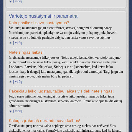
Į viršų
Vartotojo nustatymai ir parametrai
Kaip pasikeisi savo nustatymus?
Visi jūsų nustatymai (jeigu esate užsiregistravęs) saugomi duomenų bazėje.
Norėdami juos pakeisti, aplankykite vartotojo valdymo pultą; mygtuką beveik
visada rasite viršutinėje puslapio dalyje. Ten rasite visus savo nustatymus.
Į viršų
Neteisingas laikas!
Greičiausiai nesutampa laiko juostos. Tokiu atveju keliaukite į vartotojo valdymo
pultą ir pasikeiskite savo laiko juostą, kad ji atitiktų vietovę, kurioje esate, pvz.:
Londonas, Paryžius, Niujorkas, Sidnėjus ir t.t. Įsidėmėkite, kad keisti laiko
juostas, kaip ir daugelį kitų nustatymų, gali tik registruoti vartotojai. Taigi jeigu dar
neužsiregistravote, pats metas būtų tai padaryti.
Į viršų
Pakeičiau laiko juostas, tačiau laikas vis tiek neteisingas!
Jeigu esate įsitikinę, kad teisingai nustatėte laiko juostą ir vasaros laiką, tada
greičiausiai neteisingai nustatymas serverio laikrodis. Praneškite apie tai diskusijų
administratoriui.
Į viršų
Kalbų sąraše aš nerandu savo kalbos!
Greičiausiai jūsų norima kalba neįdiegta arba tiesiog niekas dar neišvertė šios
diskusijų lentos į tą kalbą. Paprašykite diskusijų administratoriaus, kad jis įdiegtų