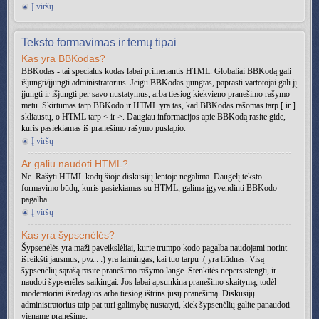
Į viršų
Teksto formavimas ir temų tipai
Kas yra BBKodas?
BBKodas - tai specialus kodas labai primenantis HTML. Globaliai BBKodą gali
išjungti/įjungti administratorius. Jeigu BBKodas įjungtas, paprasti vartotojai gali jį
įjungti ir išjungti per savo nustatymus, arba tiesiog kiekvieno pranešimo rašymo
metu. Skirtumas tarp BBKodo ir HTML yra tas, kad BBKodas rašomas tarp [ ir ]
skliaustų, o HTML tarp < ir >. Daugiau informacijos apie BBKodą rasite gide,
kuris pasiekiamas iš pranešimo rašymo puslapio.
Į viršų
Ar galiu naudoti HTML?
Ne. Rašyti HTML kodų šioje diskusijų lentoje negalima. Daugelį teksto
formavimo būdų, kuris pasiekiamas su HTML, galima įgyvendinti BBKodo
pagalba.
Į viršų
Kas yra šypsenėlės?
Šypsenėlės yra maži paveikslėliai, kurie trumpo kodo pagalba naudojami norint
išreikšti jausmus, pvz.: :) yra laimingas, kai tuo tarpu :( yra liūdnas. Visą
šypsenėlių sąrašą rasite pranešimo rašymo lange. Stenkitės nepersistengti, ir
naudoti šypsenėles saikingai. Jos labai apsunkina pranešimo skaitymą, todėl
moderatoriai išredaguos arba tiesiog ištrins jūsų pranešimą. Diskusijų
administratorius taip pat turi galimybę nustatyti, kiek šypsenėlių galite panaudoti
viename pranešime.