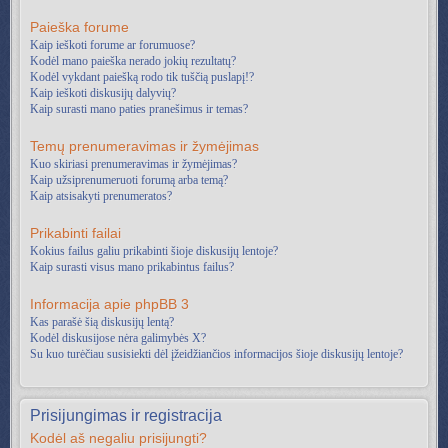
Paieška forume
Kaip ieškoti forume ar forumuose?
Kodėl mano paieška nerado jokių rezultatų?
Kodėl vykdant paiešką rodo tik tuščią puslapį!?
Kaip ieškoti diskusijų dalyvių?
Kaip surasti mano paties pranešimus ir temas?
Temų prenumeravimas ir žymėjimas
Kuo skiriasi prenumeravimas ir žymėjimas?
Kaip užsiprenumeruoti forumą arba temą?
Kaip atsisakyti prenumeratos?
Prikabinti failai
Kokius failus galiu prikabinti šioje diskusijų lentoje?
Kaip surasti visus mano prikabintus failus?
Informacija apie phpBB 3
Kas parašė šią diskusijų lentą?
Kodėl diskusijose nėra galimybės X?
Su kuo turėčiau susisiekti dėl įžeidžiančios informacijos šioje diskusijų lentoje?
Prisijungimas ir registracija
Kodėl aš negaliu prisijungti?