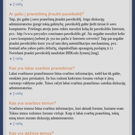
Į viršų
Ar galiu į pranešimą įtraukti paveikslėlį?
Taip, jūs galite į savo pranešimą įtraukti paveikslėlį. Jeigu diskusijų
administratorius įjungė tokią galimybę, paveikslėlį galite įkelti tiesiai iš savo
kompiuterio. Priešingu atveju jums reikės nurodyti kelią iki paveikslėlio Internete,
pvz.: http://www.pavyzdys.com/mano-paveikslėlis.gif. Jūs negalite nurodyti kelio
į savo kompiuterį (nebent jis yra tuo pačiu ir Interneto serveris)! Taip pat negalite
įtraukti paveikslėlio kuris yra už tam tikrų autentifikacijos mechanizmų, pvz.:
hotmail arba yahoo pašto dėžučių, slaptažodžiais apsaugotų puslapių ir t.t.
Norėdami įtraukti paveikslėlį naudokite BBKodo žymenį [img].
Į viršų
Kas yra labai svarbūs pranešimai?
Labai svarbiuose pranešimuose būna svarbios informacijos, todėl kai tik galite,
stenkitės juos perskaityti. Jie bus rodomi kiekvieno forumo viršuje ir jūsų
vartotojo valdymo pulte. Teises rašyti labai svarbius pranešimus suteikia diskusijų
administratorius.
Į viršų
Kas yra svarbios temos?
Svarbiose temose būna svarbios informacijos, kuri aktuali forume, kuriame esate.
Tokios temos rodomos forumo viršuje. Kaip ir labai svarbių pranešimų, tokių
temų teises nustato diskusijų administratorius.
Į viršų
Kas yra dažnos temos?