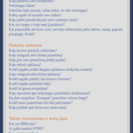
Kaip pasikeisi savo nustatymus?
Neteisingas laikas!
Pakeičiau laiko juostas, tačiau laikas vis tiek neteisingas!
Kalbų sąraše aš nerandu savo kalbos!
Kaip įsidėti paveikslėlį prie savo vartotojo vardo?
Kas yra rangas ir kaip man jį pasikeisti?
Kai paspaudžiu ant kurio nors vartotojo elektroninio pašto adreso, manęs paprašo
prisijungti. Kodėl?
Rašymo veiksmai
Kaip ką nors parašyti į diskusijas?
Kaip redaguoti arba ištrinti pranešimą?
Kaip prie savo pranešimų pridėti parašą?
Kaip sukurti apklausą?
Kodėl negaliu pridėti daugiau apklausos atsakymų variantų?
Kaip redaguoti arba ištrinti apklausą?
Kodėl negaliu patekti į kai kuriuos forumus?
Kodėl negaliu prikabinti failų?
Kodėl aš gavau perspėjimą?
Kaip raportuoti apie neteisingus pranešimus moderatoriui?
Ką daro mygtukas “Išsaugoti” pranešimo rašymo lange?
Kodėl mano pranešimas turi būti patvirtintas?
Kaip priminti apie kurią nors mano temą?
Teksto formavimas ir temų tipai
Kas yra BBKodas?
Ar galiu naudoti HTML?