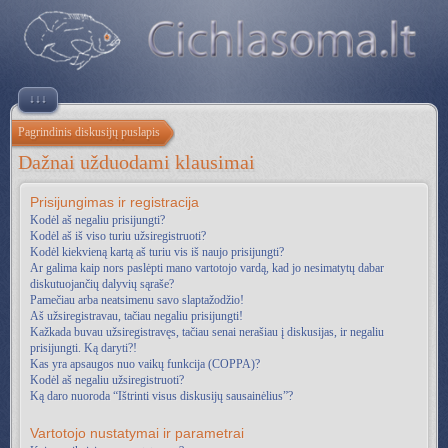
↓↓↓
Pagrindinis diskusijų puslapis
Dažnai užduodami klausimai
Prisijungimas ir registracija
Kodėl aš negaliu prisijungti?
Kodėl aš iš viso turiu užsiregistruoti?
Kodėl kiekvieną kartą aš turiu vis iš naujo prisijungti?
Ar galima kaip nors paslėpti mano vartotojo vardą, kad jo nesimatytų dabar
diskutuojančių dalyvių sąraše?
Pamečiau arba neatsimenu savo slaptažodžio!
Aš užsiregistravau, tačiau negaliu prisijungti!
Kažkada buvau užsiregistravęs, tačiau senai nerašiau į diskusijas, ir negaliu
prisijungti. Ką daryti?!
Kas yra apsaugos nuo vaikų funkcija (COPPA)?
Kodėl aš negaliu užsiregistruoti?
Ką daro nuoroda “Ištrinti visus diskusijų sausainėlius”?
Vartotojo nustatymai ir parametrai