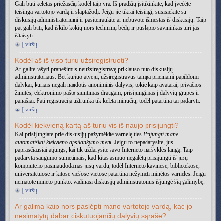
Gali būti keletas priežasčių kodėl taip yra. Iš pradžių įsitikinkite, kad įvedėte
teisingą vartotojo vardą ir slaptažodį. Jeigu jie tikrai teisingi, susisiekite su
diskusijų administratoriumi ir pasiteiraukite ar nebuvote išmestas iš diskusijų. Taip
pat gali būti, kad iškilo kokių nors techninių bėdų ir puslapio savininkas turi jas
ištaisyti.
Į viršų
Kodėl aš iš viso turiu užsiregistruoti?
Ar galite rašyti pranešimus neužsiregistravę priklauso nuo diskusijų
administratoriaus. Bet kuriuo atveju, užsiregistravus tampa prieinami papildomi
dalykai, kuriais negali naudotis anoniminis dalyvis, tokie kaip avatarai, privačios
žinutės, elektroninio pašto siuntimas draugam, prisijungimas į dalyvių grupes ir
panašiai. Pati registracija užtrunka tik keletą minučių, todėl patartina tai padaryti.
Į viršų
Kodėl kiekvieną kartą aš turiu vis iš naujo prisijungti?
Kai prisijungiate prie diskusijų pažymėkite varnelę ties
Prijungti mane
automatiškai kiekvieno apsilankymo metu
. Jeigu to nepadarysite, jus
paprasčiausiai atjungs, kai tik uždarysite savo Interneto naršyklės langą. Taip
padaryta saugumo sumetimais, kad kitas asmuo negalėtų prisijungti iš jūsų
kompiuterio pasinaudodamas jūsų vardu, todėl Interneto kavinėse, bibliotekose,
universitetuose ir kitose viešose vietose patartina nežymėti minėtos varneles. Jeigu
nematote minėto punkto, vadinasi diskusijų administratorius išjungė šią galimybę.
Į viršų
Ar galima kaip nors paslėpti mano vartotojo vardą, kad jo
nesimatytų dabar diskutuojančių dalyvių sąraše?