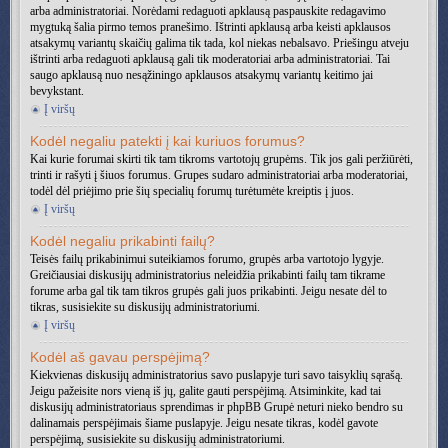
arba administratoriai. Norėdami redaguoti apklausą paspauskite redagavimo
mygtuką šalia pirmo temos pranešimo. Ištrinti apklausą arba keisti apklausos
atsakymų variantų skaičių galima tik tada, kol niekas nebalsavo. Priešingu atveju
ištrinti arba redaguoti apklausą gali tik moderatoriai arba administratoriai. Tai
saugo apklausą nuo nesąžiningo apklausos atsakymų variantų keitimo jai
bevykstant.
Į viršų
Kodėl negaliu patekti į kai kuriuos forumus?
Kai kurie forumai skirti tik tam tikroms vartotojų grupėms. Tik jos gali peržiūrėti,
trinti ir rašyti į šiuos forumus. Grupes sudaro administratoriai arba moderatoriai,
todėl dėl priėjimo prie šių specialių forumų turėtumėte kreiptis į juos.
Į viršų
Kodėl negaliu prikabinti failų?
Teisės failų prikabinimui suteikiamos forumo, grupės arba vartotojo lygyje.
Greičiausiai diskusijų administratorius neleidžia prikabinti failų tam tikrame
forume arba gal tik tam tikros grupės gali juos prikabinti. Jeigu nesate dėl to
tikras, susisiekite su diskusijų administratoriumi.
Į viršų
Kodėl aš gavau perspėjimą?
Kiekvienas diskusijų administratorius savo puslapyje turi savo taisyklių sąrašą.
Jeigu pažeisite nors vieną iš jų, galite gauti perspėjimą. Atsiminkite, kad tai
diskusijų administratoriaus sprendimas ir phpBB Grupė neturi nieko bendro su
dalinamais perspėjimais šiame puslapyje. Jeigu nesate tikras, kodėl gavote
perspėjimą, susisiekite su diskusijų administratoriumi.