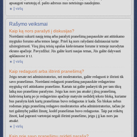
apsaugoti vartotojų el. pašto adresus nuo neteisingo naudojimo.
Į viršų
Rašymo veiksmai
Kaip ką nors parašyti į diskusijas?
Norėdami sukurti naują temą arba parašyti pranešimą paspauskite ant atitinkamo
mygtuko forumo arba temos lange. Prieš ką nors rašydami dažniausiai turite
užsiregistruoti. Visų jūsų teisių sąrašas kiekviename forume ir temoje nurodytas
ekrano apačioje. Pavyzdžiui: Jūs galite kurti naujas temas, Jūs galite dalyvauti
apklausose ir t.t.
Į viršų
Kaip redaguoti arba ištrinti pranešimą?
Jeigu nesate nei administratorius, nei moderatorius, galite redaguoti ir ištrinti tik
savo pranešimus. Norėdami redaguoti pranešimą paspauskite redagavimo
mygtuką virš atitinkamo pranešimo. Kartais tai galite padaryti tik per tam tikrą
laiką nuo pranešimo parašymo. Jeigu kas nors jau atsakė į jūsų pranešimą,
kiekvieną kartą po jo redagavimo apačioje matysite nedidelį teksto bloką, kuriame
bus parašyta kiek kartų pranešimas buvo redaguotas ir kada. Šis blokas nebus
rodomas jeigu pranešimą redagavo moderatorius arba administratorius, tačiau jie
turi galimybę palikti žinutę, kodėl pranešimas buvo redaguotas. Taip pat reikėtų
žinoti, kad paprasti vartotojai negali ištrinti pranešimo, jeigu į jį kas nors jau
atsakė.
Į viršų
Kaip prie savo pranešimų pridėti parašą?