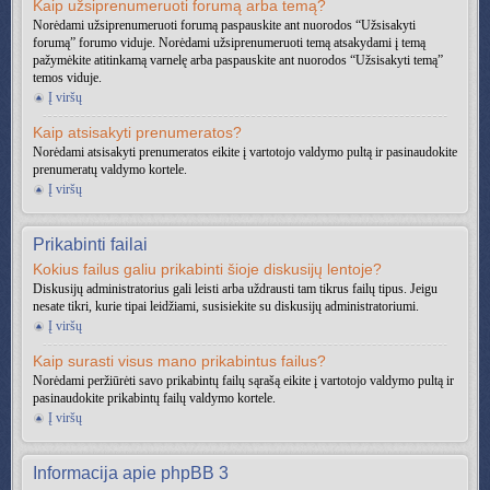
Kaip užsiprenumeruoti forumą arba temą?
Norėdami užsiprenumeruoti forumą paspauskite ant nuorodos “Užsisakyti
forumą” forumo viduje. Norėdami užsiprenumeruoti temą atsakydami į temą
pažymėkite atitinkamą varnelę arba paspauskite ant nuorodos “Užsisakyti temą”
temos viduje.
Į viršų
Kaip atsisakyti prenumeratos?
Norėdami atsisakyti prenumeratos eikite į vartotojo valdymo pultą ir pasinaudokite
prenumeratų valdymo kortele.
Į viršų
Prikabinti failai
Kokius failus galiu prikabinti šioje diskusijų lentoje?
Diskusijų administratorius gali leisti arba uždrausti tam tikrus failų tipus. Jeigu
nesate tikri, kurie tipai leidžiami, susisiekite su diskusijų administratoriumi.
Į viršų
Kaip surasti visus mano prikabintus failus?
Norėdami peržiūrėti savo prikabintų failų sąrašą eikite į vartotojo valdymo pultą ir
pasinaudokite prikabintų failų valdymo kortele.
Į viršų
Informacija apie phpBB 3