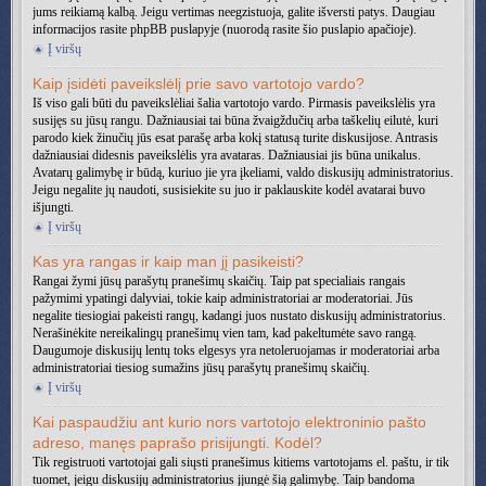
jums reikiamą kalbą. Jeigu vertimas neegzistuoja, galite išversti patys. Daugiau
informacijos rasite phpBB puslapyje (nuorodą rasite šio puslapio apačioje).
Į viršų
Kaip įsidėti paveikslėlį prie savo vartotojo vardo?
Iš viso gali būti du paveikslėliai šalia vartotojo vardo. Pirmasis paveikslėlis yra
susijęs su jūsų rangu. Dažniausiai tai būna žvaigždučių arba taškelių eilutė, kuri
parodo kiek žinučių jūs esat parašę arba kokį statusą turite diskusijose. Antrasis
dažniausiai didesnis paveikslėlis yra avataras. Dažniausiai jis būna unikalus.
Avatarų galimybę ir būdą, kuriuo jie yra įkeliami, valdo diskusijų administratorius.
Jeigu negalite jų naudoti, susisiekite su juo ir paklauskite kodėl avatarai buvo
išjungti.
Į viršų
Kas yra rangas ir kaip man jį pasikeisti?
Rangai žymi jūsų parašytų pranešimų skaičių. Taip pat specialiais rangais
pažymimi ypatingi dalyviai, tokie kaip administratoriai ar moderatoriai. Jūs
negalite tiesiogiai pakeisti rangų, kadangi juos nustato diskusijų administratorius.
Nerašinėkite nereikalingų pranešimų vien tam, kad pakeltumėte savo rangą.
Daugumoje diskusijų lentų toks elgesys yra netoleruojamas ir moderatoriai arba
administratoriai tiesiog sumažins jūsų parašytų pranešimų skaičių.
Į viršų
Kai paspaudžiu ant kurio nors vartotojo elektroninio pašto
adreso, manęs paprašo prisijungti. Kodėl?
Tik registruoti vartotojai gali siųsti pranešimus kitiems vartotojams el. paštu, ir tik
tuomet, jeigu diskusijų administratorius įjungė šią galimybę. Taip bandoma