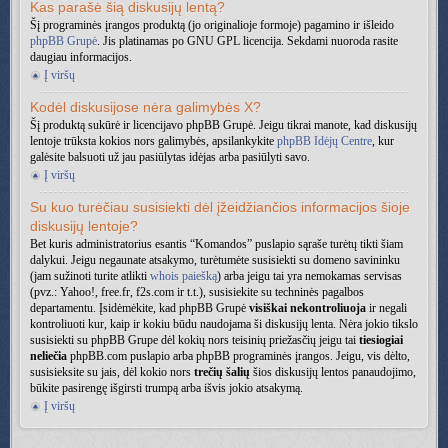
Kas parašė šią diskusijų lentą?
Šį programinės įrangos produktą (jo originalioje formoje) pagamino ir išleido
phpBB Grupė
. Jis platinamas po GNU GPL licencija. Sekdami nuoroda rasite
daugiau informacijos.
Į viršų
Kodėl diskusijose nėra galimybės X?
Šį produktą sukūrė ir licencijavo phpBB Grupė. Jeigu tikrai manote, kad diskusijų
lentoje trūksta kokios nors galimybės, apsilankykite
phpBB Idėjų Centre
, kur
galėsite balsuoti už jau pasiūlytas idėjas arba pasiūlyti savo.
Į viršų
Su kuo turėčiau susisiekti dėl įžeidžiančios informacijos šioje
diskusijų lentoje?
Bet kuris administratorius esantis “Komandos” puslapio sąraše turėtų tikti šiam
dalykui. Jeigu negaunate atsakymo, turėtumėte susisiekti su domeno savininku
(jam sužinoti turite atlikti
whois paiešką
) arba jeigu tai yra nemokamas servisas
(pvz.: Yahoo!, free.fr, f2s.com ir t.t.), susisiekite su techninės pagalbos
departamentu. Įsidėmėkite, kad phpBB Grupė
visiškai nekontroliuoja
ir negali
kontroliuoti kur, kaip ir kokiu būdu naudojama ši diskusijų lenta. Nėra jokio tikslo
susisiekti su phpBB Grupe dėl kokių nors teisinių priežasčių jeigu tai
tiesiogiai
neliečia
phpBB.com puslapio arba phpBB programinės įrangos. Jeigu, vis dėlto,
susisieksite su jais, dėl kokio nors
trečių šalių
šios diskusijų lentos panaudojimo,
būkite pasirengę išgirsti trumpą arba išvis jokio atsakymą.
Į viršų