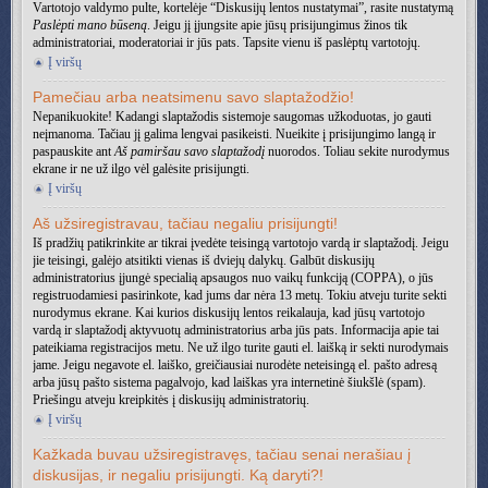
Vartotojo valdymo pulte, kortelėje “Diskusijų lentos nustatymai”, rasite nustatymą
Paslėpti mano būseną
. Jeigu jį įjungsite apie jūsų prisijungimus žinos tik
administratoriai, moderatoriai ir jūs pats. Tapsite vienu iš paslėptų vartotojų.
Į viršų
Pamečiau arba neatsimenu savo slaptažodžio!
Nepanikuokite! Kadangi slaptažodis sistemoje saugomas užkoduotas, jo gauti
neįmanoma. Tačiau jį galima lengvai pasikeisti. Nueikite į prisijungimo langą ir
paspauskite ant
Aš pamiršau savo slaptažodį
nuorodos. Toliau sekite nurodymus
ekrane ir ne už ilgo vėl galėsite prisijungti.
Į viršų
Aš užsiregistravau, tačiau negaliu prisijungti!
Iš pradžių patikrinkite ar tikrai įvedėte teisingą vartotojo vardą ir slaptažodį. Jeigu
jie teisingi, galėjo atsitikti vienas iš dviejų dalykų. Galbūt diskusijų
administratorius įjungė specialią apsaugos nuo vaikų funkciją (COPPA), o jūs
registruodamiesi pasirinkote, kad jums dar nėra 13 metų. Tokiu atveju turite sekti
nurodymus ekrane. Kai kurios diskusijų lentos reikalauja, kad jūsų vartotojo
vardą ir slaptažodį aktyvuotų administratorius arba jūs pats. Informacija apie tai
pateikiama registracijos metu. Ne už ilgo turite gauti el. laišką ir sekti nurodymais
jame. Jeigu negavote el. laiško, greičiausiai nurodėte neteisingą el. pašto adresą
arba jūsų pašto sistema pagalvojo, kad laiškas yra internetinė šiukšlė (spam).
Priešingu atveju kreipkitės į diskusijų administratorių.
Į viršų
Kažkada buvau užsiregistravęs, tačiau senai nerašiau į
diskusijas, ir negaliu prisijungti. Ką daryti?!