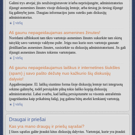
Galimi trys atvejai; jūs neužsiregistravote ir/arba neprisijungėte, administratorius
išjungė asmenines žinutes visoje diskusijų lentoje, arba tiesiog jis tiesiog išjungė
šią galimybę jums. Daugiau informacijos jums suteiks pats diskusijų
administratorius.
Į viršų
Aš gaunu nepageidaujamas asmenines žinutes!
Norėdami užblokuoti tam tikro vartotojo asmenines žinutes sukurkite tam skirtą
taisyklę savo vartotojo valdymo pulte. Jeigu nuo kurio nors vartotojo gaunate
įžeidžiančias asmenines žinutes, susisiekite su diskusijų administratoriumi. Jis gali
išjungti asmenines žinutes tokiems vartotojams.
Į viršų
Aš gaunu nepageidaujamus laiškus ir internetines šiukšles
(spam) į savo pašto dėžutę nuo kažkurio šių diskusijų
dalyvio!
Apgailestaujame. El. laiškų siuntimo forma šioje diskusijų lentoje turi integruotą
sekimo galimybę, todėl persiųskite pilną tokio laiško kopiją diskusijų
administratoriui. Labai svarbu, kad laišką persiųstumėte su visomis antraštėmis
(pageidautina kaip prikabintą failą), jog galima būtų atsekti kenkiantį vartotoją.
Į viršų
Draugai ir priešai
Kas yra mano draugų ir priešų sąrašai?
Į šiuos sąrašus galite įtraukti kitus diskusijų dalyvius. Vartotojai, kurie yra įtraukti