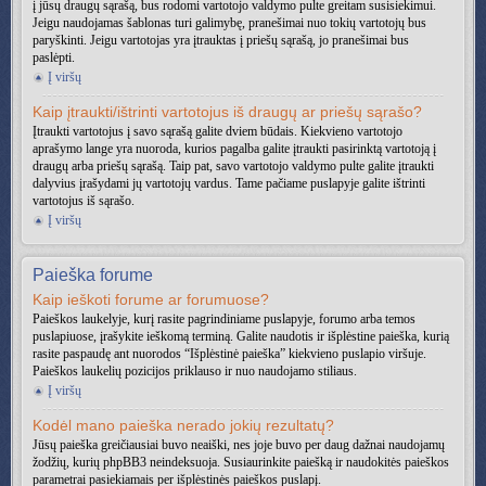
į jūsų draugų sąrašą, bus rodomi vartotojo valdymo pulte greitam susisiekimui.
Jeigu naudojamas šablonas turi galimybę, pranešimai nuo tokių vartotojų bus
paryškinti. Jeigu vartotojas yra įtrauktas į priešų sąrašą, jo pranešimai bus
paslėpti.
Į viršų
Kaip įtraukti/ištrinti vartotojus iš draugų ar priešų sąrašo?
Įtraukti vartotojus į savo sąrašą galite dviem būdais. Kiekvieno vartotojo
aprašymo lange yra nuoroda, kurios pagalba galite įtraukti pasirinktą vartotoją į
draugų arba priešų sąrašą. Taip pat, savo vartotojo valdymo pulte galite įtraukti
dalyvius įrašydami jų vartotojų vardus. Tame pačiame puslapyje galite ištrinti
vartotojus iš sąrašo.
Į viršų
Paieška forume
Kaip ieškoti forume ar forumuose?
Paieškos laukelyje, kurį rasite pagrindiniame puslapyje, forumo arba temos
puslapiuose, įrašykite ieškomą terminą. Galite naudotis ir išplėstine paieška, kurią
rasite paspaudę ant nuorodos “Išplėstinė paieška” kiekvieno puslapio viršuje.
Paieškos laukelių pozicijos priklauso ir nuo naudojamo stiliaus.
Į viršų
Kodėl mano paieška nerado jokių rezultatų?
Jūsų paieška greičiausiai buvo neaiški, nes joje buvo per daug dažnai naudojamų
žodžių, kurių phpBB3 neindeksuoja. Susiaurinkite paiešką ir naudokitės paieškos
parametrai pasiekiamais per išplėstinės paieškos puslapį.