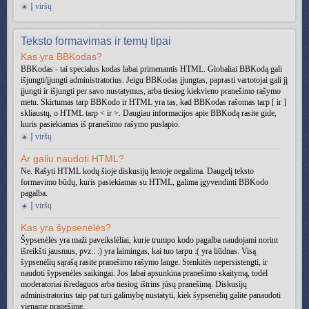
Į viršų
Teksto formavimas ir temų tipai
Kas yra BBKodas?
BBKodas - tai specialus kodas labai primenantis HTML. Globaliai BBKodą gali
išjungti/įjungti administratorius. Jeigu BBKodas įjungtas, paprasti vartotojai gali jį
įjungti ir išjungti per savo nustatymus, arba tiesiog kiekvieno pranešimo rašymo
metu. Skirtumas tarp BBKodo ir HTML yra tas, kad BBKodas rašomas tarp [ ir ]
skliaustų, o HTML tarp < ir >. Daugiau informacijos apie BBKodą rasite gide,
kuris pasiekiamas iš pranešimo rašymo puslapio.
Į viršų
Ar galiu naudoti HTML?
Ne. Rašyti HTML kodų šioje diskusijų lentoje negalima. Daugelį teksto
formavimo būdų, kuris pasiekiamas su HTML, galima įgyvendinti BBKodo
pagalba.
Į viršų
Kas yra šypsenėlės?
Šypsenėlės yra maži paveikslėliai, kurie trumpo kodo pagalba naudojami norint
išreikšti jausmus, pvz.: :) yra laimingas, kai tuo tarpu :( yra liūdnas. Visą
šypsenėlių sąrašą rasite pranešimo rašymo lange. Stenkitės nepersistengti, ir
naudoti šypsenėles saikingai. Jos labai apsunkina pranešimo skaitymą, todėl
moderatoriai išredaguos arba tiesiog ištrins jūsų pranešimą. Diskusijų
administratorius taip pat turi galimybę nustatyti, kiek šypsenėlių galite panaudoti
viename pranešime.