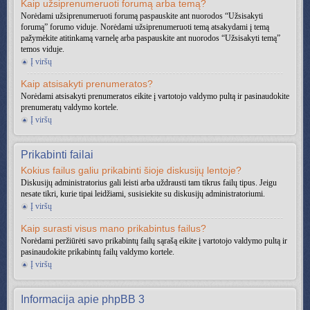
Kaip užsiprenumeruoti forumą arba temą?
Norėdami užsiprenumeruoti forumą paspauskite ant nuorodos “Užsisakyti
forumą” forumo viduje. Norėdami užsiprenumeruoti temą atsakydami į temą
pažymėkite atitinkamą varnelę arba paspauskite ant nuorodos “Užsisakyti temą”
temos viduje.
Į viršų
Kaip atsisakyti prenumeratos?
Norėdami atsisakyti prenumeratos eikite į vartotojo valdymo pultą ir pasinaudokite
prenumeratų valdymo kortele.
Į viršų
Prikabinti failai
Kokius failus galiu prikabinti šioje diskusijų lentoje?
Diskusijų administratorius gali leisti arba uždrausti tam tikrus failų tipus. Jeigu
nesate tikri, kurie tipai leidžiami, susisiekite su diskusijų administratoriumi.
Į viršų
Kaip surasti visus mano prikabintus failus?
Norėdami peržiūrėti savo prikabintų failų sąrašą eikite į vartotojo valdymo pultą ir
pasinaudokite prikabintų failų valdymo kortele.
Į viršų
Informacija apie phpBB 3