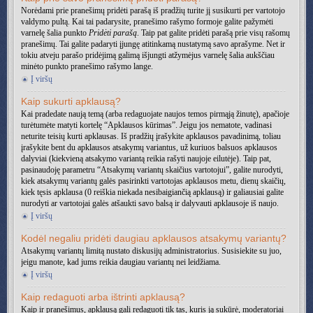
Norėdami prie pranešimų pridėti parašą iš pradžių turite jį susikurti per vartotojo
valdymo pultą. Kai tai padarysite, pranešimo rašymo formoje galite pažymėti
varnelę šalia punkto
Pridėti parašą
. Taip pat galite pridėti parašą prie visų rašomų
pranešimų. Tai galite padaryti įjungę atitinkamą nustatymą savo aprašyme. Net ir
tokiu atveju parašo pridėjimą galimą išjungti atžymėjus varnelę šalia aukščiau
minėto punkto pranešimo rašymo lange.
Į viršų
Kaip sukurti apklausą?
Kai pradedate naują temą (arba redaguojate naujos temos pirmąją žinutę), apačioje
turėtumėte matyti kortelę “Apklausos kūrimas”. Jeigu jos nematote, vadinasi
neturite teisių kurti apklausas. Iš pradžių įrašykite apklausos pavadinimą, toliau
įrašykite bent du apklausos atsakymų variantus, už kuriuos balsuos apklausos
dalyviai (kiekvieną atsakymo variantą reikia rašyti naujoje eilutėje). Taip pat,
pasinaudoję parametru “Atsakymų variantų skaičius vartotojui”, galite nurodyti,
kiek atsakymų variantų galės pasirinkti vartotojas apklausos metu, dienų skaičių,
kiek tęsis apklausa (0 reiškia niekada nesibaigiančią apklausą) ir galiausiai galite
nurodyti ar vartotojai galės atšaukti savo balsą ir dalyvauti apklausoje iš naujo.
Į viršų
Kodėl negaliu pridėti daugiau apklausos atsakymų variantų?
Atsakymų variantų limitą nustato diskusijų administratorius. Susisiekite su juo,
jeigu manote, kad jums reikia daugiau variantų nei leidžiama.
Į viršų
Kaip redaguoti arba ištrinti apklausą?
Kaip ir pranešimus, apklausą gali redaguoti tik tas, kuris ją sukūrė, moderatoriai