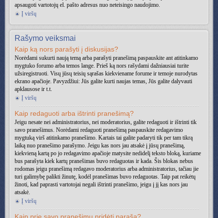
apsaugoti vartotojų el. pašto adresus nuo neteisingo naudojimo.
Į viršų
Rašymo veiksmai
Kaip ką nors parašyti į diskusijas?
Norėdami sukurti naują temą arba parašyti pranešimą paspauskite ant atitinkamo
mygtuko forumo arba temos lange. Prieš ką nors rašydami dažniausiai turite
užsiregistruoti. Visų jūsų teisių sąrašas kiekviename forume ir temoje nurodytas
ekrano apačioje. Pavyzdžiui: Jūs galite kurti naujas temas, Jūs galite dalyvauti
apklausose ir t.t.
Į viršų
Kaip redaguoti arba ištrinti pranešimą?
Jeigu nesate nei administratorius, nei moderatorius, galite redaguoti ir ištrinti tik
savo pranešimus. Norėdami redaguoti pranešimą paspauskite redagavimo
mygtuką virš atitinkamo pranešimo. Kartais tai galite padaryti tik per tam tikrą
laiką nuo pranešimo parašymo. Jeigu kas nors jau atsakė į jūsų pranešimą,
kiekvieną kartą po jo redagavimo apačioje matysite nedidelį teksto bloką, kuriame
bus parašyta kiek kartų pranešimas buvo redaguotas ir kada. Šis blokas nebus
rodomas jeigu pranešimą redagavo moderatorius arba administratorius, tačiau jie
turi galimybę palikti žinutę, kodėl pranešimas buvo redaguotas. Taip pat reikėtų
žinoti, kad paprasti vartotojai negali ištrinti pranešimo, jeigu į jį kas nors jau
atsakė.
Į viršų
Kaip prie savo pranešimų pridėti parašą?