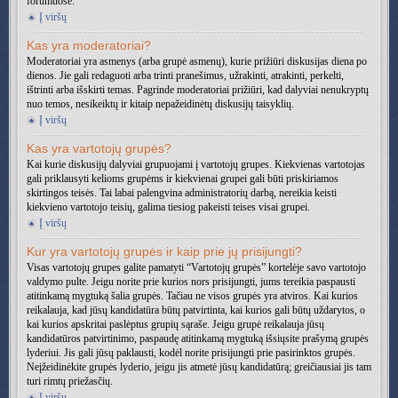
forumuose.
Į viršų
Kas yra moderatoriai?
Moderatoriai yra asmenys (arba grupė asmenų), kurie prižiūri diskusijas diena po
dienos. Jie gali redaguoti arba trinti pranešimus, užrakinti, atrakinti, perkelti,
ištrinti arba išskirti temas. Pagrinde moderatoriai prižiūri, kad dalyviai nenukryptų
nuo temos, nesikeiktų ir kitaip nepažeidinėtų diskusijų taisyklių.
Į viršų
Kas yra vartotojų grupės?
Kai kurie diskusijų dalyviai grupuojami į vartotojų grupes. Kiekvienas vartotojas
gali priklausyti kelioms grupėms ir kiekvienai grupei gali būti priskiriamos
skirtingos teisės. Tai labai palengvina administratorių darbą, nereikia keisti
kiekvieno vartotojo teisių, galima tiesiog pakeisti teises visai grupei.
Į viršų
Kur yra vartotojų grupės ir kaip prie jų prisijungti?
Visas vartotojų grupes galite pamatyti “Vartotojų grupės” kortelėje savo vartotojo
valdymo pulte. Jeigu norite prie kurios nors prisijungti, jums tereikia paspausti
atitinkamą mygtuką šalia grupės. Tačiau ne visos grupės yra atviros. Kai kurios
reikalauja, kad jūsų kandidatūra būtų patvirtinta, kai kurios gali būtų uždarytos, o
kai kurios apskritai paslėptus grupių sąraše. Jeigu grupė reikalauja jūsų
kandidatūros patvirtinimo, paspaudę atitinkamą mygtuką išsiųsite prašymą grupės
lyderiui. Jis gali jūsų paklausti, kodėl norite prisijungti prie pasirinktos grupės.
Neįžeidinėkite grupės lyderio, jeigu jis atmetė jūsų kandidatūrą; greičiausiai jis tam
turi rimtų priežasčių.
Į viršų