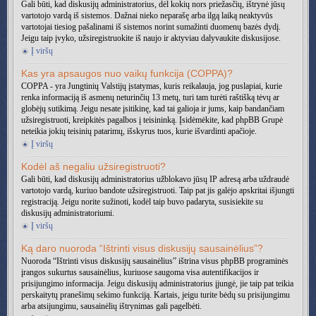
Gali būti, kad diskusijų administratorius, dėl kokių nors priežasčių, ištrynė jūsų
vartotojo vardą iš sistemos. Dažnai nieko neparašę arba ilgą laiką neaktyvūs
vartotojai tiesiog pašalinami iš sistemos norint sumažinti duomenų bazės dydį.
Jeigu taip įvyko, užsiregistruokite iš naujo ir aktyviau dalyvaukite diskusijose.
Į viršų
Kas yra apsaugos nuo vaikų funkcija (COPPA)?
COPPA - yra Jungtinių Valstijų įstatymas, kuris reikalauja, jog puslapiai, kurie
renka informaciją iš asmenų neturinčių 13 metų, turi tam turėti raštišką tėvų ar
globėjų sutikimą. Jeigu nesate įsitikinę, kad tai galioja ir jums, kaip bandančiam
užsiregistruoti, kreipkitės pagalbos į teisininką. Įsidėmėkite, kad phpBB Grupė
neteikia jokių teisinių patarimų, išskyrus tuos, kurie išvardinti apačioje.
Į viršų
Kodėl aš negaliu užsiregistruoti?
Gali būti, kad diskusijų administratorius užblokavo jūsų IP adresą arba uždraudė
vartotojo vardą, kuriuo bandote užsiregistruoti. Taip pat jis galėjo apskritai išjungti
registraciją. Jeigu norite sužinoti, kodėl taip buvo padaryta, susisiekite su
diskusijų administratoriumi.
Į viršų
Ką daro nuoroda “Ištrinti visus diskusijų sausainėlius”?
Nuoroda “Ištrinti visus diskusijų sausainėlius” ištrina visus phpBB programinės
įrangos sukurtus sausainėlius, kuriuose saugoma visa autentifikacijos ir
prisijungimo informacija. Jeigu diskusijų administratorius įjungė, jie taip pat teikia
perskaitytų pranešimų sekimo funkciją. Kartais, jeigu turite bėdų su prisijungimu
arba atsijungimu, sausainėlių ištrynimas gali pagelbėti.