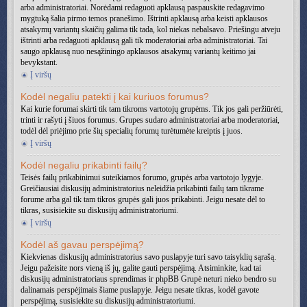
arba administratoriai. Norėdami redaguoti apklausą paspauskite redagavimo
mygtuką šalia pirmo temos pranešimo. Ištrinti apklausą arba keisti apklausos
atsakymų variantų skaičių galima tik tada, kol niekas nebalsavo. Priešingu atveju
ištrinti arba redaguoti apklausą gali tik moderatoriai arba administratoriai. Tai
saugo apklausą nuo nesąžiningo apklausos atsakymų variantų keitimo jai
bevykstant.
Į viršų
Kodėl negaliu patekti į kai kuriuos forumus?
Kai kurie forumai skirti tik tam tikroms vartotojų grupėms. Tik jos gali peržiūrėti,
trinti ir rašyti į šiuos forumus. Grupes sudaro administratoriai arba moderatoriai,
todėl dėl priėjimo prie šių specialių forumų turėtumėte kreiptis į juos.
Į viršų
Kodėl negaliu prikabinti failų?
Teisės failų prikabinimui suteikiamos forumo, grupės arba vartotojo lygyje.
Greičiausiai diskusijų administratorius neleidžia prikabinti failų tam tikrame
forume arba gal tik tam tikros grupės gali juos prikabinti. Jeigu nesate dėl to
tikras, susisiekite su diskusijų administratoriumi.
Į viršų
Kodėl aš gavau perspėjimą?
Kiekvienas diskusijų administratorius savo puslapyje turi savo taisyklių sąrašą.
Jeigu pažeisite nors vieną iš jų, galite gauti perspėjimą. Atsiminkite, kad tai
diskusijų administratoriaus sprendimas ir phpBB Grupė neturi nieko bendro su
dalinamais perspėjimais šiame puslapyje. Jeigu nesate tikras, kodėl gavote
perspėjimą, susisiekite su diskusijų administratoriumi.