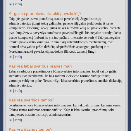
Į viršų
Ar galiu į pranešimą įtraukti paveikslėlį?
Taip, jūs galite į savo pranešimą įtraukti paveikslėlį. Jeigu diskusijų
administratorius įjungė tokią galimybę, paveikslėlį galite įkelti tiesiai iš savo
kompiuterio. Priešingu atveju jums reikės nurodyti kelią iki paveikslėlio Internete,
pvz.: http://www.pavyzdys.com/mano-paveikslėlis.gif. Jūs negalite nurodyti kelio
į savo kompiuterį (nebent jis yra tuo pačiu ir Interneto serveris)! Taip pat negalite
įtraukti paveikslėlio kuris yra už tam tikrų autentifikacijos mechanizmų, pvz.:
hotmail arba yahoo pašto dėžučių, slaptažodžiais apsaugotų puslapių ir t.t.
Norėdami įtraukti paveikslėlį naudokite BBKodo žymenį [img].
Į viršų
Kas yra labai svarbūs pranešimai?
Labai svarbiuose pranešimuose būna svarbios informacijos, todėl kai tik galite,
stenkitės juos perskaityti. Jie bus rodomi kiekvieno forumo viršuje ir jūsų
vartotojo valdymo pulte. Teises rašyti labai svarbius pranešimus suteikia diskusijų
administratorius.
Į viršų
Kas yra svarbios temos?
Svarbiose temose būna svarbios informacijos, kuri aktuali forume, kuriame esate.
Tokios temos rodomos forumo viršuje. Kaip ir labai svarbių pranešimų, tokių
temų teises nustato diskusijų administratorius.
Į viršų
Kas yra dažnos temos?