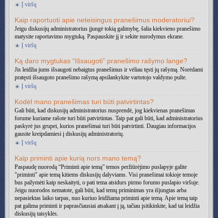
Į viršų
Kaip raportuoti apie neteisingus pranešimus moderatoriui?
Jeigu diskusijų administratorius įjungė tokią galimybę, šalia kiekvieno pranešimo
matysite raportavimo mygtuką. Paspauskite jį ir sekite nurodymus ekrane.
Į viršų
Ką daro mygtukas “Išsaugoti” pranešimo rašymo lange?
Jis leidžia jums išsaugoti nebaigtus pranešimus ir vėliau tęsti jų rašymą. Norėdami
pratęsti išsaugoto pranešimo rašymą apsilankykite vartotojo valdymo pulte.
Į viršų
Kodėl mano pranešimas turi būti patvirtintas?
Gali būti, kad diskusijų administratorius nusprendė, jog kiekvienas pranešimas
forume kuriame rašote turi būti patvirtintas. Taip pat gali būti, kad administratorius
paskyrė jus grupei, kurios pranešimai turi būti patvirtinti. Daugiau informacijos
gausite kreipdamiesi į diskusijų administratorių.
Į viršų
Kaip priminti apie kurią nors mano temą?
Paspaudę nuorodą “Priminti apie temą” temos peržiūrėjimo puslapyje galite
"priminti" apie temą kitiems diskusijų dalyviams. Visi pranešimai tokioje temoje
bus pažymėti kaip neskaityti, o pati tema atsidurs pirmo forumo puslapio viršuje.
Jeigu nuorodos nematote, gali būti, kad temų priminimas yra išjungtas arba
nepasiektas laiko tarpas, nuo kuriuo leidžiama priminti apie temą. Apie temą taip
pat galima priminti ir paprasčiausiai atsakant į ją, tačiau įsitikinkite, kad tai leidžia
diskusijų taisyklės.