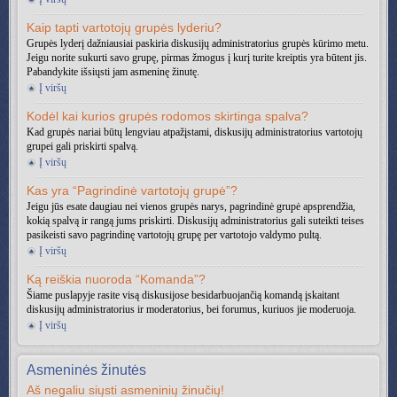
Kaip tapti vartotojų grupės lyderiu?
Grupės lyderį dažniausiai paskiria diskusijų administratorius grupės kūrimo metu.
Jeigu norite sukurti savo grupę, pirmas žmogus į kurį turite kreiptis yra būtent jis.
Pabandykite išsiųsti jam asmeninę žinutę.
Į viršų
Kodėl kai kurios grupės rodomos skirtinga spalva?
Kad grupės nariai būtų lengviau atpažįstami, diskusijų administratorius vartotojų
grupei gali priskirti spalvą.
Į viršų
Kas yra “Pagrindinė vartotojų grupė”?
Jeigu jūs esate daugiau nei vienos grupės narys, pagrindinė grupė apsprendžia,
kokią spalvą ir rangą jums priskirti. Diskusijų administratorius gali suteikti teises
pasikeisti savo pagrindinę vartotojų grupę per vartotojo valdymo pultą.
Į viršų
Ką reiškia nuoroda “Komanda”?
Šiame puslapyje rasite visą diskusijose besidarbuojančią komandą įskaitant
diskusijų administratorius ir moderatorius, bei forumus, kuriuos jie moderuoja.
Į viršų
Asmeninės žinutės
Aš negaliu siųsti asmeninių žinučių!