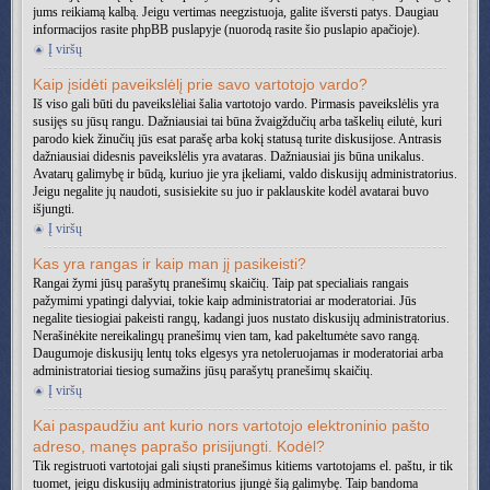
jums reikiamą kalbą. Jeigu vertimas neegzistuoja, galite išversti patys. Daugiau
informacijos rasite phpBB puslapyje (nuorodą rasite šio puslapio apačioje).
Į viršų
Kaip įsidėti paveikslėlį prie savo vartotojo vardo?
Iš viso gali būti du paveikslėliai šalia vartotojo vardo. Pirmasis paveikslėlis yra
susijęs su jūsų rangu. Dažniausiai tai būna žvaigždučių arba taškelių eilutė, kuri
parodo kiek žinučių jūs esat parašę arba kokį statusą turite diskusijose. Antrasis
dažniausiai didesnis paveikslėlis yra avataras. Dažniausiai jis būna unikalus.
Avatarų galimybę ir būdą, kuriuo jie yra įkeliami, valdo diskusijų administratorius.
Jeigu negalite jų naudoti, susisiekite su juo ir paklauskite kodėl avatarai buvo
išjungti.
Į viršų
Kas yra rangas ir kaip man jį pasikeisti?
Rangai žymi jūsų parašytų pranešimų skaičių. Taip pat specialiais rangais
pažymimi ypatingi dalyviai, tokie kaip administratoriai ar moderatoriai. Jūs
negalite tiesiogiai pakeisti rangų, kadangi juos nustato diskusijų administratorius.
Nerašinėkite nereikalingų pranešimų vien tam, kad pakeltumėte savo rangą.
Daugumoje diskusijų lentų toks elgesys yra netoleruojamas ir moderatoriai arba
administratoriai tiesiog sumažins jūsų parašytų pranešimų skaičių.
Į viršų
Kai paspaudžiu ant kurio nors vartotojo elektroninio pašto
adreso, manęs paprašo prisijungti. Kodėl?
Tik registruoti vartotojai gali siųsti pranešimus kitiems vartotojams el. paštu, ir tik
tuomet, jeigu diskusijų administratorius įjungė šią galimybę. Taip bandoma