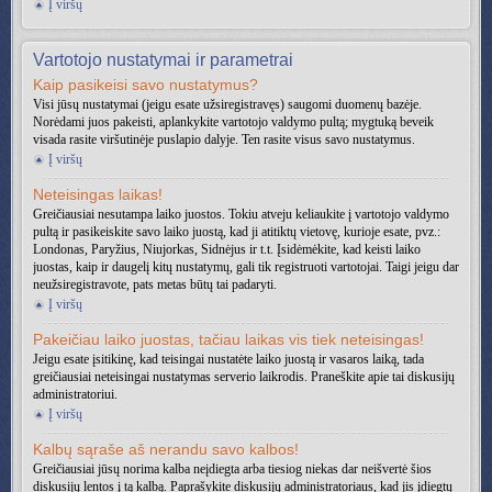
Į viršų
Vartotojo nustatymai ir parametrai
Kaip pasikeisi savo nustatymus?
Visi jūsų nustatymai (jeigu esate užsiregistravęs) saugomi duomenų bazėje.
Norėdami juos pakeisti, aplankykite vartotojo valdymo pultą; mygtuką beveik
visada rasite viršutinėje puslapio dalyje. Ten rasite visus savo nustatymus.
Į viršų
Neteisingas laikas!
Greičiausiai nesutampa laiko juostos. Tokiu atveju keliaukite į vartotojo valdymo
pultą ir pasikeiskite savo laiko juostą, kad ji atitiktų vietovę, kurioje esate, pvz.:
Londonas, Paryžius, Niujorkas, Sidnėjus ir t.t. Įsidėmėkite, kad keisti laiko
juostas, kaip ir daugelį kitų nustatymų, gali tik registruoti vartotojai. Taigi jeigu dar
neužsiregistravote, pats metas būtų tai padaryti.
Į viršų
Pakeičiau laiko juostas, tačiau laikas vis tiek neteisingas!
Jeigu esate įsitikinę, kad teisingai nustatėte laiko juostą ir vasaros laiką, tada
greičiausiai neteisingai nustatymas serverio laikrodis. Praneškite apie tai diskusijų
administratoriui.
Į viršų
Kalbų sąraše aš nerandu savo kalbos!
Greičiausiai jūsų norima kalba neįdiegta arba tiesiog niekas dar neišvertė šios
diskusijų lentos į tą kalbą. Paprašykite diskusijų administratoriaus, kad jis įdiegtų