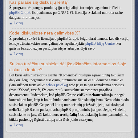
Kas parašė šią diskusijų lentą?
Šį programinės įrangos produktą (jo originalioje formoje) pagamino ir išleido
phpBB Grupė
. Jis platinamas po GNU GPL licencija. Sekdami nuoroda rasite
daugiau informacijos.
Į viršų
Kodėl diskusijose nėra galimybės X?
Šį produktą sukūrė ir licencijavo phpBB Grupė. Jeigu tikrai manote, kad diskusijų
lentoje trūksta kokios nors galimybės, apsilankykite
phpBB Idėjų Centre
, kur
galėsite balsuoti už jau pasiūlytas idėjas arba pasiūlyti savo.
Į viršų
Su kuo turėčiau susisiekti dėl įžeidžiančios informacijos šioje
diskusijų lentoje?
Bet kuris administratorius esantis “Komandos” puslapio sąraše turėtų tikti šiam
dalykui. Jeigu negaunate atsakymo, turėtumėte susisiekti su domeno savininku
(jam sužinoti turite atlikti
whois paiešką
) arba jeigu tai yra nemokamas servisas
(pvz.: Yahoo!, free.fr, f2s.com ir t.t.), susisiekite su techninės pagalbos
departamentu. Įsidėmėkite, kad phpBB Grupė
visiškai nekontroliuoja
ir negali
kontroliuoti kur, kaip ir kokiu būdu naudojama ši diskusijų lenta. Nėra jokio tikslo
susisiekti su phpBB Grupe dėl kokių nors teisinių priežasčių jeigu tai
tiesiogiai
neliečia
phpBB.com puslapio arba phpBB programinės įrangos. Jeigu, vis dėlto,
susisieksite su jais, dėl kokio nors
trečių šalių
šios diskusijų lentos panaudojimo,
būkite pasirengę išgirsti trumpą arba išvis jokio atsakymą.
Į viršų