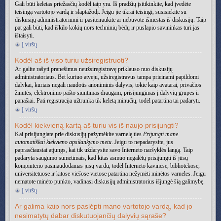
Gali būti keletas priežasčių kodėl taip yra. Iš pradžių įsitikinkite, kad įvedėte
teisingą vartotojo vardą ir slaptažodį. Jeigu jie tikrai teisingi, susisiekite su
diskusijų administratoriumi ir pasiteiraukite ar nebuvote išmestas iš diskusijų. Taip
pat gali būti, kad iškilo kokių nors techninių bėdų ir puslapio savininkas turi jas
ištaisyti.
Į viršų
Kodėl aš iš viso turiu užsiregistruoti?
Ar galite rašyti pranešimus neužsiregistravę priklauso nuo diskusijų
administratoriaus. Bet kuriuo atveju, užsiregistravus tampa prieinami papildomi
dalykai, kuriais negali naudotis anoniminis dalyvis, tokie kaip avatarai, privačios
žinutės, elektroninio pašto siuntimas draugam, prisijungimas į dalyvių grupes ir
panašiai. Pati registracija užtrunka tik keletą minučių, todėl patartina tai padaryti.
Į viršų
Kodėl kiekvieną kartą aš turiu vis iš naujo prisijungti?
Kai prisijungiate prie diskusijų pažymėkite varnelę ties
Prijungti mane
automatiškai kiekvieno apsilankymo metu
. Jeigu to nepadarysite, jus
paprasčiausiai atjungs, kai tik uždarysite savo Interneto naršyklės langą. Taip
padaryta saugumo sumetimais, kad kitas asmuo negalėtų prisijungti iš jūsų
kompiuterio pasinaudodamas jūsų vardu, todėl Interneto kavinėse, bibliotekose,
universitetuose ir kitose viešose vietose patartina nežymėti minėtos varneles. Jeigu
nematote minėto punkto, vadinasi diskusijų administratorius išjungė šią galimybę.
Į viršų
Ar galima kaip nors paslėpti mano vartotojo vardą, kad jo
nesimatytų dabar diskutuojančių dalyvių sąraše?