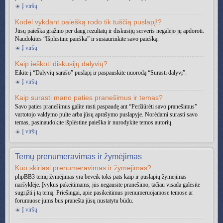
Į viršų
Kodėl vykdant paiešką rodo tik tuščią puslapį!?
Jūsų paieška grąžino per daug rezultatų ir diskusijų serveris negalėjo jų apdoroti.
Naudokitės “Išplėstine paieška” ir susiaurinkite savo paiešką.
Į viršų
Kaip ieškoti diskusijų dalyvių?
Eikite į “Dalyvių sąrašo” puslapį ir paspauskite nuorodą “Surasti dalyvį”.
Į viršų
Kaip surasti mano paties pranešimus ir temas?
Savo paties pranešimus galite rasti paspaudę ant “Peržiūrėti savo pranešimus”
vartotojo valdymo pulte arba jūsų aprašymo puslapyje. Norėdami surasti savo
temas, pasinaudokite išplėstine paieška ir nurodykite temos autorių.
Į viršų
Temų prenumeravimas ir žymėjimas
Kuo skiriasi prenumeravimas ir žymėjimas?
phpBB3 temų žymėjimas yra beveik toks pats kaip ir puslapių žymėjimas
naršyklėje. Įvykus pakeitimams, jūs negausite pranešimo, tačiau visada galėsite
sugrįžti į tą temą. Priešingai, apie pasikeitimus prenumeruojamose temose ar
forumuose jums bus pranešta jūsų nustatytu būdu.
Į viršų