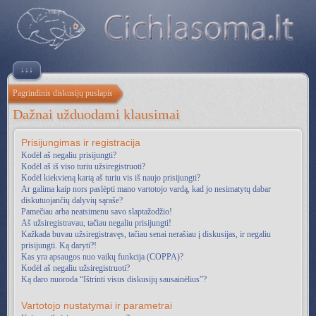
↓↓↓
Pagrindinis diskusijų puslapis
Dažnai užduodami klausimai
Prisijungimas ir registracija
Kodėl aš negaliu prisijungti?
Kodėl aš iš viso turiu užsiregistruoti?
Kodėl kiekvieną kartą aš turiu vis iš naujo prisijungti?
Ar galima kaip nors paslėpti mano vartotojo vardą, kad jo nesimatytų dabar
diskutuojančių dalyvių sąraše?
Pamečiau arba neatsimenu savo slaptažodžio!
Aš užsiregistravau, tačiau negaliu prisijungti!
Kažkada buvau užsiregistravęs, tačiau senai nerašiau į diskusijas, ir negaliu
prisijungti. Ką daryti?!
Kas yra apsaugos nuo vaikų funkcija (COPPA)?
Kodėl aš negaliu užsiregistruoti?
Ką daro nuoroda “Ištrinti visus diskusijų sausainėlius”?
Vartotojo nustatymai ir parametrai