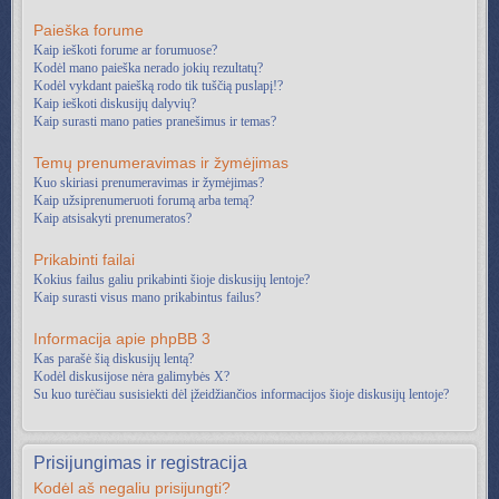
Paieška forume
Kaip ieškoti forume ar forumuose?
Kodėl mano paieška nerado jokių rezultatų?
Kodėl vykdant paiešką rodo tik tuščią puslapį!?
Kaip ieškoti diskusijų dalyvių?
Kaip surasti mano paties pranešimus ir temas?
Temų prenumeravimas ir žymėjimas
Kuo skiriasi prenumeravimas ir žymėjimas?
Kaip užsiprenumeruoti forumą arba temą?
Kaip atsisakyti prenumeratos?
Prikabinti failai
Kokius failus galiu prikabinti šioje diskusijų lentoje?
Kaip surasti visus mano prikabintus failus?
Informacija apie phpBB 3
Kas parašė šią diskusijų lentą?
Kodėl diskusijose nėra galimybės X?
Su kuo turėčiau susisiekti dėl įžeidžiančios informacijos šioje diskusijų lentoje?
Prisijungimas ir registracija
Kodėl aš negaliu prisijungti?