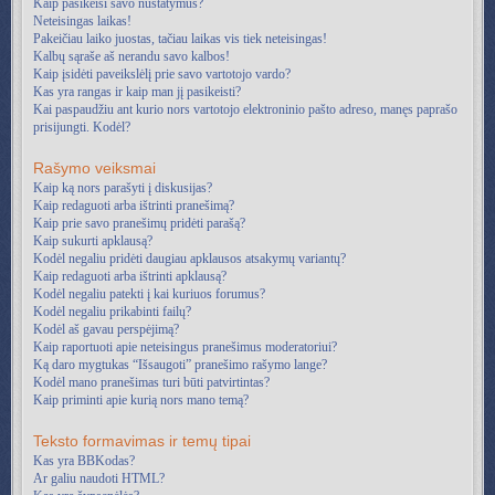
Kaip pasikeisi savo nustatymus?
Neteisingas laikas!
Pakeičiau laiko juostas, tačiau laikas vis tiek neteisingas!
Kalbų sąraše aš nerandu savo kalbos!
Kaip įsidėti paveikslėlį prie savo vartotojo vardo?
Kas yra rangas ir kaip man jį pasikeisti?
Kai paspaudžiu ant kurio nors vartotojo elektroninio pašto adreso, manęs paprašo
prisijungti. Kodėl?
Rašymo veiksmai
Kaip ką nors parašyti į diskusijas?
Kaip redaguoti arba ištrinti pranešimą?
Kaip prie savo pranešimų pridėti parašą?
Kaip sukurti apklausą?
Kodėl negaliu pridėti daugiau apklausos atsakymų variantų?
Kaip redaguoti arba ištrinti apklausą?
Kodėl negaliu patekti į kai kuriuos forumus?
Kodėl negaliu prikabinti failų?
Kodėl aš gavau perspėjimą?
Kaip raportuoti apie neteisingus pranešimus moderatoriui?
Ką daro mygtukas “Išsaugoti” pranešimo rašymo lange?
Kodėl mano pranešimas turi būti patvirtintas?
Kaip priminti apie kurią nors mano temą?
Teksto formavimas ir temų tipai
Kas yra BBKodas?
Ar galiu naudoti HTML?