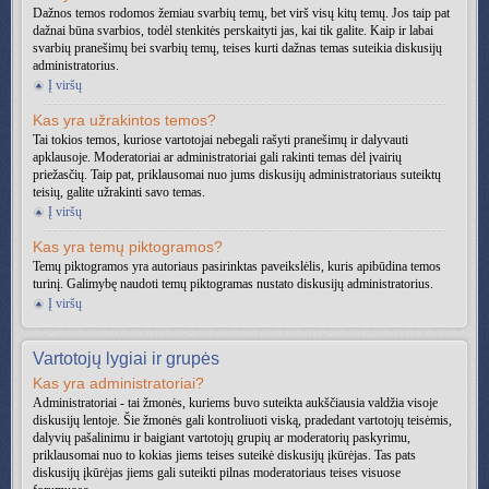
Dažnos temos rodomos žemiau svarbių temų, bet virš visų kitų temų. Jos taip pat
dažnai būna svarbios, todėl stenkitės perskaityti jas, kai tik galite. Kaip ir labai
svarbių pranešimų bei svarbių temų, teises kurti dažnas temas suteikia diskusijų
administratorius.
Į viršų
Kas yra užrakintos temos?
Tai tokios temos, kuriose vartotojai nebegali rašyti pranešimų ir dalyvauti
apklausoje. Moderatoriai ar administratoriai gali rakinti temas dėl įvairių
priežasčių. Taip pat, priklausomai nuo jums diskusijų administratoriaus suteiktų
teisių, galite užrakinti savo temas.
Į viršų
Kas yra temų piktogramos?
Temų piktogramos yra autoriaus pasirinktas paveikslėlis, kuris apibūdina temos
turinį. Galimybę naudoti temų piktogramas nustato diskusijų administratorius.
Į viršų
Vartotojų lygiai ir grupės
Kas yra administratoriai?
Administratoriai - tai žmonės, kuriems buvo suteikta aukščiausia valdžia visoje
diskusijų lentoje. Šie žmonės gali kontroliuoti viską, pradedant vartotojų teisėmis,
dalyvių pašalinimu ir baigiant vartotojų grupių ar moderatorių paskyrimu,
priklausomai nuo to kokias jiems teises suteikė diskusijų įkūrėjas. Tas pats
diskusijų įkūrėjas jiems gali suteikti pilnas moderatoriaus teises visuose