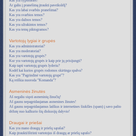
Kas yra šypsenėlės?
Ar galiu į pranešimą įtraukti paveikslėlį?
Kas yra labai svarbūs pranešimai?
Kas yra svarbios temos?
Kas yra dažnos temos?
Kas yra užrakintos temos?
Kas yra temų piktogramos?
Vartotojų lygiai ir grupės
Kas yra administratoriai?
Kas yra moderatoriai?
Kas yra vartotojų grupės?
Kur yra vartotojų grupės ir kaip prie jų prisijungti?
Kaip tapti vartotojų grupės lyderiu?
Kodėl kai kurios grupės rodomos skirtinga spalva?
Kas yra “Pagrindinė vartotojų grupė”?
Ką reiškia nuoroda “Komanda”?
Asmeninės žinutės
Aš negaliu siųsti asmeninių žinučių!
Aš gaunu nepageidaujamas asmenines žinutes!
Aš gaunu nepageidaujamus laiškus ir internetines šiukšles (spam) į savo pašto
dėžutę nuo kažkurio šių diskusijų dalyvio!
Draugai ir priešai
Kas yra mano draugų ir priešų sąrašai?
Kaip įtraukti/ištrinti vartotojus iš draugų ar priešų sąrašo?